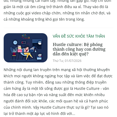
đó, nhưng những cái nắm tay, những lần gặp gỡ, hay chỉ đơn
giản là một cái ôm cũng trở thành điều xa xỉ. Thay vào đó là
những cuộc gọi video chập chờn, những tin nhắn chờ đợi, và
cả những khoảng trống khó gọi tên trong lòng.
VẤN ĐỀ SỨC KHỎE TÂM THẦN
Hustle culture: Bệ phóng
thành công hay con đường
dẫn đến kiệt quệ?
Thứ Tư, 01/07/2026
Những nội dung lan truyền trên mạng xã hội thường khuyến
khích mọi người không ngừng học tập và làm việc để đạt được
thành công. Tuy nhiên, đằng sau những thông điệp truyền
cảm hứng ấy là một lối sống được gọi là Hustle Culture - văn
hóa đề cao sự bận rộn và năng suất đến mức khiến nhiều
người đánh đổi sức khỏe, các mối quan hệ và cả hạnh phúc
của chính mình. Vậy Hustle Culture thực sự là gì? Tại sao nó
lại trở thành một áp lực vô hình đối với...