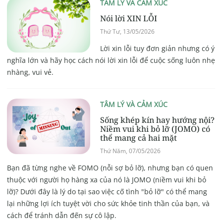
TÂM LÝ VÀ CẢM XÚC
Nói lời XIN LỖI
Thứ Tư, 13/05/2026
Lời xin lỗi tuy đơn giản nhưng có ý
nghĩa lớn và hãy học cách nói lời xin lỗi để cuộc sống luôn nhẹ
nhàng, vui vẻ.
TÂM LÝ VÀ CẢM XÚC
Sống khép kín hay hướng nội?
Niềm vui khi bỏ lỡ (JOMO) có
thể mang cả hai mặt
Thứ Năm, 07/05/2026
Bạn đã từng nghe về FOMO (nỗi sợ bỏ lỡ), nhưng bạn có quen
thuộc với người họ hàng xa của nó là JOMO (niềm vui khi bỏ
lỡ)? Dưới đây là lý do tại sao việc cố tình "bỏ lỡ" có thể mang
lại những lợi ích tuyệt vời cho sức khỏe tinh thần của bạn, và
cách để tránh dẫn đến sự cô lập.