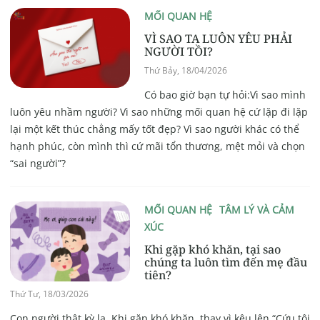
MỐI QUAN HỆ
VÌ SAO TA LUÔN YÊU PHẢI
NGƯỜI TỒI?
Thứ Bảy, 18/04/2026
Có bao giờ bạn tự hỏi:Vì sao mình
luôn yêu nhầm người? Vì sao những mối quan hệ cứ lặp đi lặp
lại một kết thúc chẳng mấy tốt đẹp? Vì sao người khác có thể
hạnh phúc, còn mình thì cứ mãi tổn thương, mệt mỏi và chọn
“sai người”?
MỐI QUAN HỆ
TÂM LÝ VÀ CẢM
XÚC
Khi gặp khó khăn, tại sao
chúng ta luôn tìm đến mẹ đầu
tiên?
Thứ Tư, 18/03/2026
Con người thật kỳ lạ. Khi gặp khó khăn, thay vì kêu lên “Cứu tôi