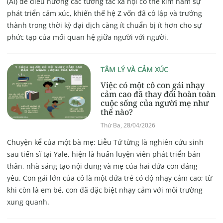
(AI) để điều hướng các tương tác xã hội có thể kìm hãm sự
phát triển cảm xúc, khiến thế hệ Z vốn đã cô lập và trưởng
thành trong thời kỳ đại dịch càng ít chuẩn bị ít hơn cho sự
phức tạp của mối quan hệ giữa người với người.
TÂM LÝ VÀ CẢM XÚC
Việc có một cô con gái nhạy
cảm cao đã thay đổi hoàn toàn
cuộc sống của người mẹ như
thế nào?
Thứ Ba, 28/04/2026
Chuyện kể của một bà mẹ: Liễu Tử từng là nghiên cứu sinh
sau tiến sĩ tại Yale, hiện là huấn luyện viên phát triển bản
thân, nhà sáng tạo nội dung và mẹ của hai đứa con đáng
yêu. Con gái lớn của cô là một đứa trẻ có độ nhạy cảm cao; từ
khi còn là em bé, con đã đặc biệt nhạy cảm với môi trường
xung quanh.