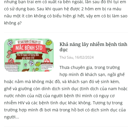
nhưng bạn trai em có xuất ra bên ngoài, lần sau đó thì tụi em
có sử dụng bao. Sau khi quan hệ được 2 hôm em bị ra máu
nâu một ít còn không có biểu hiện gì hết, vậy em có bị làm sao
không ạ?
Khả năng lây nhiễm bệnh tình
dục
Thứ Sáu, 16/02/2024
Thưa chuyên gia, trong trường
hợp mình đi khách sạn, ngồi ghế
hoặc nằm mà không mặc đồ, và khách sạn đó vệ sinh kém,
ghế và giường còn dính dịch sinh dục (tinh dịch của nam hoặc
nước nhờn của nữ) của người bệnh thì mình có nguy cơ
nhiễm HIV và các bệnh tình dục khác không. Tương tự trong
trường hợp mình đi bơi mà trong hồ bơi có dịch sinh dục của
người...