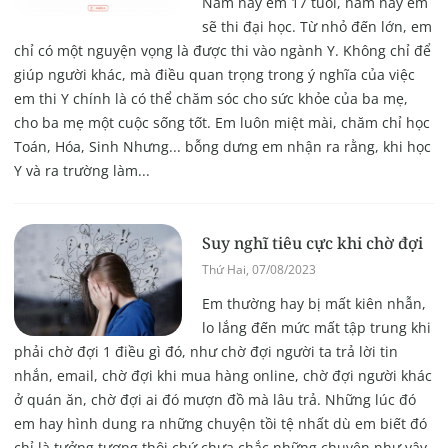
Năm nay em 17 tuổi, năm nay em
sẽ thi đại học. Từ nhỏ đến lớn, em
chỉ có một nguyện vọng là được thi vào ngành Y. Không chỉ để
giúp người khác, mà điều quan trọng trong ý nghĩa của việc
em thi Y chính là có thể chăm sóc cho sức khỏe của ba mẹ,
cho ba mẹ một cuộc sống tốt. Em luôn miệt mài, chăm chỉ học
Toán, Hóa, Sinh Nhưng... bỗng dưng em nhận ra rằng, khi học
Y và ra trường làm...
Suy nghĩ tiêu cực khi chờ đợi
Thứ Hai, 07/08/2023
Em thường hay bị mất kiên nhẫn,
lo lắng đến mức mất tập trung khi
phải chờ đợi 1 điều gì đó, như chờ đợi người ta trả lời tin
nhắn, email, chờ đợi khi mua hàng online, chờ đợi người khác
ở quán ăn, chờ đợi ai đó mượn đồ mà lâu trả. Những lúc đó
em hay hình dung ra những chuyện tồi tệ nhất dù em biết đó
chỉ là tưởng tượng thôi chứ chưa chắc những chuyện như vậy