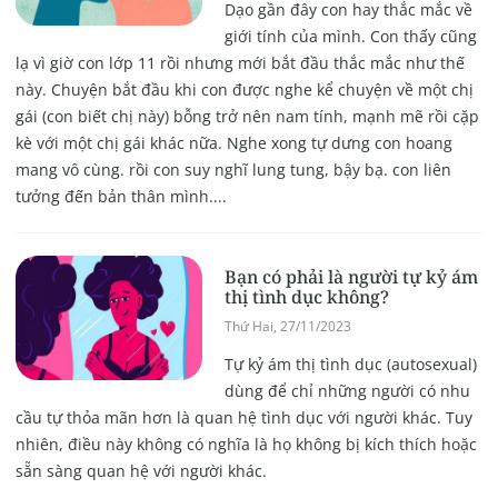
Dạo gần đây con hay thắc mắc về
giới tính của mình. Con thấy cũng
lạ vì giờ con lớp 11 rồi nhưng mới bắt đầu thắc mắc như thế
này. Chuyện bắt đầu khi con được nghe kể chuyện về một chị
gái (con biết chị này) bỗng trở nên nam tính, mạnh mẽ rồi cặp
kè với một chị gái khác nữa. Nghe xong tự dưng con hoang
mang vô cùng. rồi con suy nghĩ lung tung, bậy bạ. con liên
tưởng đến bản thân mình....
Bạn có phải là người tự kỷ ám
thị tình dục không?
Thứ Hai, 27/11/2023
Tự kỷ ám thị tình dục (autosexual)
dùng để chỉ những người có nhu
cầu tự thỏa mãn hơn là quan hệ tình dục với người khác. Tuy
nhiên, điều này không có nghĩa là họ không bị kích thích hoặc
sẵn sàng quan hệ với người khác.