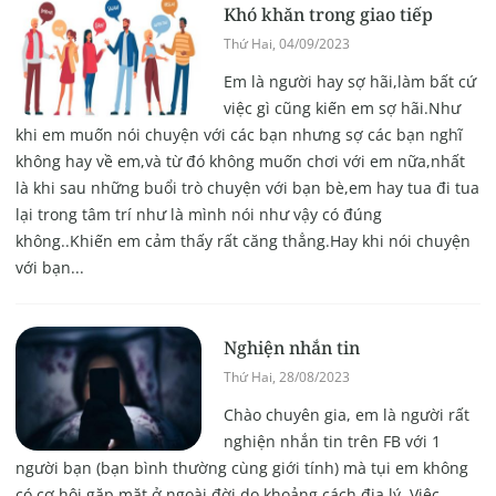
Khó khăn trong giao tiếp
Thứ Hai, 04/09/2023
Em là người hay sợ hãi,làm bất cứ
việc gì cũng kiến em sợ hãi.Như
khi em muốn nói chuyện với các bạn nhưng sợ các bạn nghĩ
không hay về em,và từ đó không muốn chơi với em nữa,nhất
là khi sau những buổi trò chuyện với bạn bè,em hay tua đi tua
lại trong tâm trí như là mình nói như vậy có đúng
không..Khiến em cảm thấy rất căng thẳng.Hay khi nói chuyện
với bạn...
Nghiện nhắn tin
Thứ Hai, 28/08/2023
Chào chuyên gia, em là người rất
nghiện nhắn tin trên FB với 1
người bạn (bạn bình thường cùng giới tính) mà tụi em không
có cơ hội gặp mặt ở ngoài đời do khoảng cách địa lý. Việc