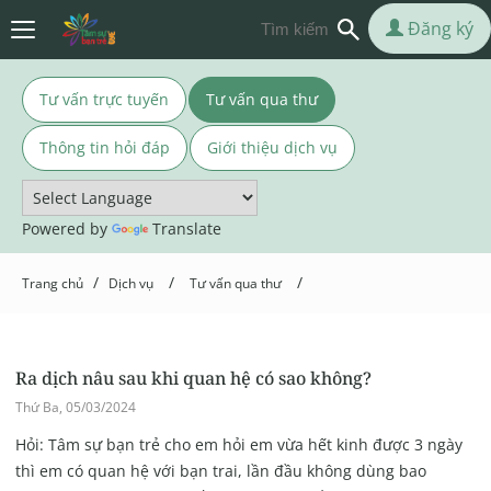
Đăng ký
Tư vấn trực tuyến
Tư vấn qua thư
Thông tin hỏi đáp
Giới thiệu dịch vụ
Powered by
Translate
/
/
/
Trang chủ
Dịch vụ
Tư vấn qua thư
Ra dịch nâu sau khi quan hệ có sao không?
Thứ Ba, 05/03/2024
Hỏi: Tâm sự bạn trẻ cho em hỏi em vừa hết kinh được 3 ngày
thì em có quan hệ với bạn trai, lần đầu không dùng bao