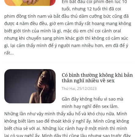
Em bắt đầu coi phim đen lúc 10
tuổi, nhưng 12 tuổi thì đã coi
phim đồng tính nam và bắt đầu thủ dâm cưỡng bức cũng đã
được 4 năm đều đều, giờ em cảm thấy rất hoang mang không
biết giới tính của mình là gì, mặc dù em chỉ coi cảnh oral
nhưng khi chuyển sang phim khác giới thì không có cảm xúc
gì, lại cảm thấy mình để ý người nam nhiều hơn, em đã để ý
rất...
Có bình thường không khi bản
thân nghĩ nhiều về sex
Thứ Hai, 25/12/2023
Gần đây không hiểu vì sao mà
mình hay nghĩ đến sex lắm.
Những lần như vậy mình thấy xấu hổ và khó chịu nữa. Mình
không biết làm sao để thoát khỏi ý nghĩ ấy. Mình cũng không
biết chia sẻ với ai. Những lúc rảnh hay ở một mình thì mình
lại có suy nghĩ ấy. Mình dậy thì cũng lâu nhưng sao trước đây