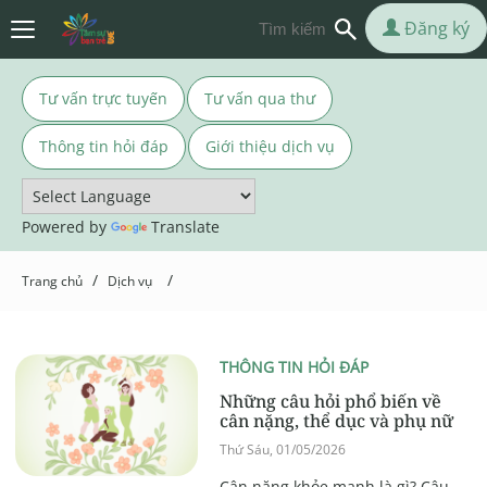
Đăng ký
Tư vấn trực tuyến
Tư vấn qua thư
Thông tin hỏi đáp
Giới thiệu dịch vụ
Powered by
Translate
/
/
Trang chủ
Dịch vụ
THÔNG TIN HỎI ĐÁP
Những câu hỏi phổ biến về
cân nặng, thể dục và phụ nữ
Thứ Sáu, 01/05/2026
Cân nặng khỏe mạnh là gì? Câu