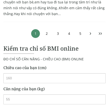
chuyện với bạn bè,em hay tua đi tua lại trong tâm trí như là
mình nói như vậy có đúng không..Khiến em cảm thấy rất căng
thẳng.Hay khi nói chuyện với bạn...
›
››
1
2
3
4
5
Kiểm tra chỉ số BMI online
ĐO CHỈ SỐ CÂN NẶNG - CHIỀU CAO (BMI) ONLINE
Chiều cao của bạn (cm)
Cân nặng của bạn (kg)