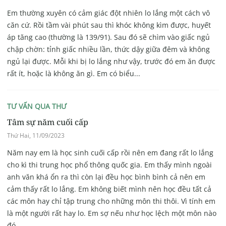
Em thường xuyên có cảm giác đột nhiên lo lắng một cách vô
căn cứ. Rồi tầm vài phút sau thì khóc không kìm được, huyết
áp tăng cao (thường là 139/91). Sau đó sẽ chìm vào giấc ngủ
chập chờn: tỉnh giấc nhiều lần, thức dậy giữa đêm và không
ngủ lại được. Mỗi khi bị lo lắng như vậy, trước đó em ăn được
rất ít, hoặc là không ăn gì. Em có biểu...
TƯ VẤN QUA THƯ
Tâm sự năm cuối cấp
Thứ Hai, 11/09/2023
Năm nay em là học sinh cuối cấp rồi nên em đang rất lo lắng
cho kì thi trung học phổ thông quốc gia. Em thấy mình ngoài
anh văn khá ổn ra thì còn lại đều học bình bình cả nên em
cảm thấy rất lo lắng. Em không biết mình nên học đều tất cả
các môn hay chỉ tập trung cho những môn thi thôi. Vì tính em
là một người rất hay lo. Em sợ nếu như học lệch một môn nào
đó...