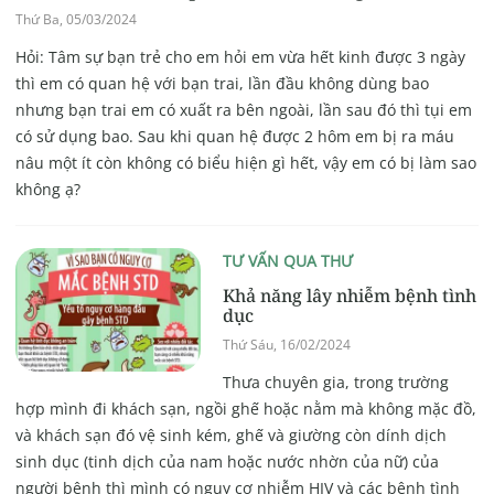
Thứ Ba, 05/03/2024
Hỏi: Tâm sự bạn trẻ cho em hỏi em vừa hết kinh được 3 ngày
thì em có quan hệ với bạn trai, lần đầu không dùng bao
nhưng bạn trai em có xuất ra bên ngoài, lần sau đó thì tụi em
có sử dụng bao. Sau khi quan hệ được 2 hôm em bị ra máu
nâu một ít còn không có biểu hiện gì hết, vậy em có bị làm sao
không ạ?
TƯ VẤN QUA THƯ
Khả năng lây nhiễm bệnh tình
dục
Thứ Sáu, 16/02/2024
Thưa chuyên gia, trong trường
hợp mình đi khách sạn, ngồi ghế hoặc nằm mà không mặc đồ,
và khách sạn đó vệ sinh kém, ghế và giường còn dính dịch
sinh dục (tinh dịch của nam hoặc nước nhờn của nữ) của
người bệnh thì mình có nguy cơ nhiễm HIV và các bệnh tình