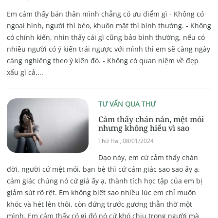
Em cảm thấy bản thân mình chẳng có ưu điểm gì - Không có
ngoại hình, người thì béo, khuôn mặt thì bình thường. - Không
có chính kiến, nhìn thấy cái gì cũng bảo bình thường, nếu có
nhiều người có ý kiến trái ngược với mình thì em sẽ càng ngày
càng nghiêng theo ý kiến đó. - Không có quan niệm về đẹp
xấu gì cả,...
TƯ VẤN QUA THƯ
Cảm thấy chán nản, mệt mỏi
nhưng không hiểu vì sao
Thứ Hai, 08/01/2024
Dạo này, em cứ cảm thấy chán
đời, người cứ mệt mỏi, bạn bè thì cứ cảm giác sao sao ấy ạ,
cảm giác chúng nó cứ giả ấy ạ, thành tích học tập của em bị
giảm sút rõ rệt. Em không biết sao nhiều lúc em chỉ muốn
khóc và hét lên thôi, còn đứng trước gương thẫn thờ một
mình. Em cảm thấy có gì đó nó cứ khó chịu trong người mà