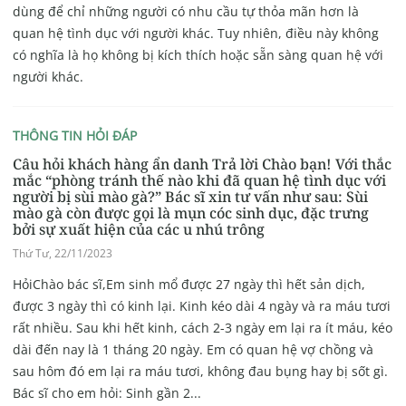
dùng để chỉ những người có nhu cầu tự thỏa mãn hơn là
quan hệ tình dục với người khác. Tuy nhiên, điều này không
có nghĩa là họ không bị kích thích hoặc sẵn sàng quan hệ với
người khác.
THÔNG TIN HỎI ĐÁP
Câu hỏi khách hàng ẩn danh Trả lời Chào bạn! Với thắc
mắc “phòng tránh thế nào khi đã quan hệ tình dục với
người bị sùi mào gà?” Bác sĩ xin tư vấn như sau: Sùi
mào gà còn được gọi là mụn cóc sinh dục, đặc trưng
bởi sự xuất hiện của các u nhú trông
Thứ Tư, 22/11/2023
HỏiChào bác sĩ,Em sinh mổ được 27 ngày thì hết sản dịch,
được 3 ngày thì có kinh lại. Kinh kéo dài 4 ngày và ra máu tươi
rất nhiều. Sau khi hết kinh, cách 2-3 ngày em lại ra ít máu, kéo
dài đến nay là 1 tháng 20 ngày. Em có quan hệ vợ chồng và
sau hôm đó em lại ra máu tươi, không đau bụng hay bị sốt gì.
Bác sĩ cho em hỏi: Sinh gần 2...