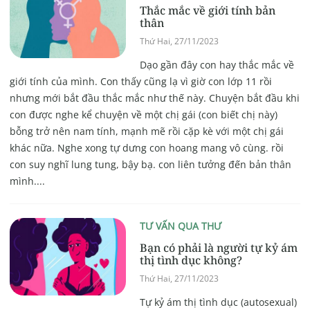
Thắc mắc về giới tính bản
thân
Thứ Hai, 27/11/2023
Dạo gần đây con hay thắc mắc về
giới tính của mình. Con thấy cũng lạ vì giờ con lớp 11 rồi
nhưng mới bắt đầu thắc mắc như thế này. Chuyện bắt đầu khi
con được nghe kể chuyện về một chị gái (con biết chị này)
bỗng trở nên nam tính, mạnh mẽ rồi cặp kè với một chị gái
khác nữa. Nghe xong tự dưng con hoang mang vô cùng. rồi
con suy nghĩ lung tung, bậy bạ. con liên tưởng đến bản thân
mình....
TƯ VẤN QUA THƯ
Bạn có phải là người tự kỷ ám
thị tình dục không?
Thứ Hai, 27/11/2023
Tự kỷ ám thị tình dục (autosexual)