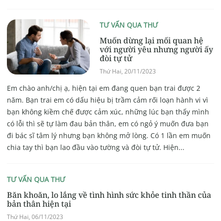
TƯ VẤN QUA THƯ
Muốn dừng lại mối quan hệ
với người yêu nhưng người ấy
đòi tự tử
Thứ Hai, 20/11/2023
Em chào anh/chị ạ, hiện tại em đang quen bạn trai được 2
năm. Bạn trai em có dấu hiệu bị trầm cảm rối loạn hành vi vì
bạn không kiềm chế được cảm xúc, những lúc bạn thấy mình
có lỗi thì sẽ tự làm đau bản thân, em có ngỏ ý muốn đưa bạn
đi bác sĩ tâm lý nhưng bạn không mở lòng. Có 1 lần em muốn
chia tay thì bạn lao đầu vào tường và đòi tự tử. Hiện...
TƯ VẤN QUA THƯ
Băn khoăn, lo lắng về tình hình sức khỏe tinh thần của
bản thân hiện tại
Thứ Hai, 06/11/2023