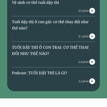
Vệ sinh cơ thể tuổi dậy thì
3,5 phút
Tuổi dậy thì ở con gái: cơ thể thay đổi như
thế nào?
3,1 phút
TUỔI DẬY THÌ Ở CON TRAI: CƠ THỂ THAY
ĐỔI NHƯ THẾ NÀO?
2,4 phút
Podcast: TUỔI DẬY THÌ LÀ Gì?
2,2 phút