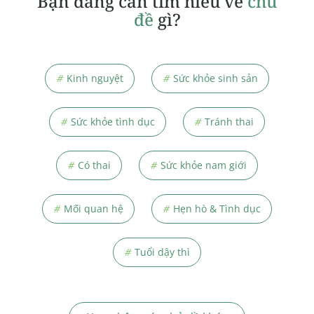
Bạn đang cần tìm hiểu về
chủ
đề
gì?
#
Kinh nguyệt
#
Sức khỏe sinh sản
#
Sức khỏe tình dục
#
Tránh thai
#
Có thai
#
Sức khỏe nam giới
#
Mối quan hệ
#
Hẹn hò & Tình dục
#
Tuổi dậy thì