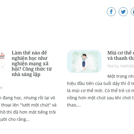
Làm thế nào để
Mùi cơ thể 
nghiện học như
và thanh th
nghiện mạng xã
Thứ Tư, 15/07/20
hội? Công thức từ
nhà sáng lập
Một trong n
hiệu đầu tiên của tuổi dậy thì ở t
26
là mùi cơ thể mới. Có thể trẻ có 
 đang học, nhưng rồi lại vô
nồng hơn một chút sau khi chơi 
thoại lên "lướt một chút" và
thao,...
hồ thì đã hơn một tiếng trôi
ười cho rằng...