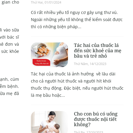
i gian cho
Thứ Hai, 01/01/2024
Có rất nhiều yếu tố nguy cơ gây ung thư vú.
Ngoài những yếu tố không thể kiểm soát được
thì có những biện pháp...
đi vào sữa
ới bác sĩ
kê đơn và
Tác hai của thuốc lá
đến sức khoẻ của mẹ
 sức khỏe
bầu và trẻ nhỏ
Thứ Năm, 14/12/2023
Tác hại của thuốc lá ảnh hưởng về lâu dài
lạnh, cúm
cho cả người hút thuốc và người hít khói
iễm bệnh.
thuốc thụ động. Đặc biệt, nếu người hút thuốc
sữa mẹ đã
là mẹ bầu hoặc...
Cho con bú có uống
được thuốc nội tiết
không?
Thứ Ba, 17/10/2023