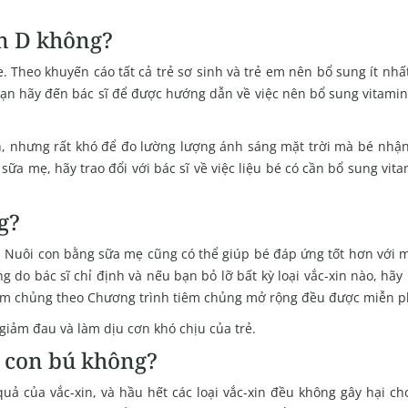
n D không?
e. Theo khuyến cáo tất cả trẻ sơ sinh và trẻ em nên bổ sung ít nh
 bạn hãy đến bác sĩ để được hướng dẫn về việc nên bổ sung vitami
h, nhưng rất khó để đo lường lượng ánh sáng mặt trời mà bé nhận
i sữa mẹ, hãy trao đổi với bác sĩ về việc liệu bé có cần bổ sung vit
g?
n. Nuôi con bằng sữa mẹ cũng có thể giúp bé đáp ứng tốt hơn với m
g do bác sĩ chỉ định và nếu bạn bỏ lỡ bất kỳ loại vắc-xin nào, hãy 
 tiêm chủng theo Chương trình tiêm chủng mở rộng đều được miễn p
 giảm đau và làm dịu cơn khó chịu của trẻ.
o con bú không?
ả của vắc-xin, và hầu hết các loại vắc-xin đều không gây hại ch