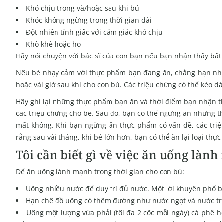
Khó chịu trong và/hoặc sau khi bú
Khóc không ngừng trong thời gian dài
Đột nhiên tỉnh giấc với cảm giác khó chịu
Khò khè hoặc ho
Hãy nói chuyện với bác sĩ của con bạn nếu bạn nhận thấy bất 
Nếu bé nhạy cảm với thực phẩm bạn đang ăn, chẳng hạn như
hoặc vài giờ sau khi cho con bú. Các triệu chứng có thể kéo d
Hãy ghi lại những thực phẩm bạn ăn và thời điểm bạn nhận th
các triệu chứng cho bé. Sau đó, bạn có thể ngừng ăn những t
mất không. Khi bạn ngừng ăn thực phẩm có vấn đề, các triệ
rằng sau vài tháng, khi bé lớn hơn, bạn có thể ăn lại loại th
Tôi cần biết gì về việc ăn uống làn
Để ăn uống lành mạnh trong thời gian cho con bú:
Uống nhiều nước để duy trì đủ nước. Một lời khuyên phổ b
Hạn chế đồ uống có thêm đường như nước ngọt và nước trá
Uống một lượng vừa phải (tối đa 2 cốc mỗi ngày) cà phê h