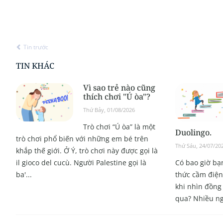
Tin trước
TIN KHÁC
Vì sao trẻ nào cũng
thích chơi "Ú òa"?
Thứ Bảy, 01/08/2026
Trò chơi “Ú òa” là một
Duolingo.
trò chơi phổ biến với những em bé trên
Thứ Sáu, 24/07/20
khắp thế giới. Ở Ý, trò chơi này được gọi là
il gioco del cucù. Người Palestine gọi là
Có bao giờ bạn
ba'...
thức cầm điện 
khi nhìn đồng 
qua? Nhiều ng