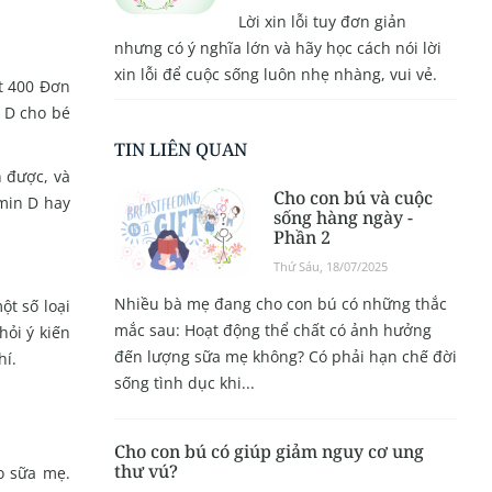
Lời xin lỗi tuy đơn giản
nhưng có ý nghĩa lớn và hãy học cách nói lời
xin lỗi để cuộc sống luôn nhẹ nhàng, vui vẻ.
ất 400 Đơn
n D cho bé
TIN LIÊN QUAN
 được, và
Cho con bú và cuộc
amin D hay
sống hàng ngày -
Phần 2
Thứ Sáu, 18/07/2025
Nhiều bà mẹ đang cho con bú có những thắc
ột số loại
mắc sau: Hoạt động thể chất có ảnh hưởng
hỏi ý kiến
đến lượng sữa mẹ không? Có phải hạn chế đời
hí.
sống tình dục khi...
Cho con bú có giúp giảm nguy cơ ung
thư vú?
o sữa mẹ.