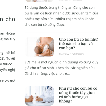
Sử dụng thuốc trong thời gian đang cho con
bú là vấn đề luôn nhận được sự quan tâm của
an cho
nhiều mẹ bỉm sữa. Nhiều chị em băn khoăn
cho con bú có uống được...
bạn không
Cho con bú có lợi như
ng ma túy
thế nào cho bạn và
con bạn?
ng thể bỏ
Thứ Sáu, 15/09/2023
DS). Tuyệt
Sữa mẹ là một nguồn dinh dưỡng vô cùng quý
ai thuốc.
giá cho trẻ sơ sinh. Theo đó, các nghiên cứu
huyến nghị
đã chỉ ra rằng, việc cho trẻ...
PCP có thể
Phụ nữ cho con bú có
uống thuốc tẩy giun
có ảnh hưởng gì
không?