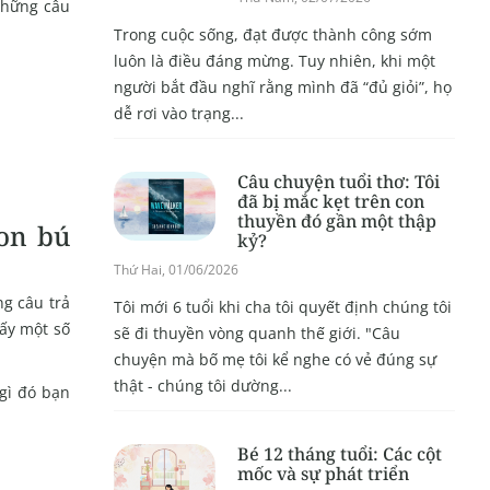
 những câu
Trong cuộc sống, đạt được thành công sớm
luôn là điều đáng mừng. Tuy nhiên, khi một
người bắt đầu nghĩ rằng mình đã “đủ giỏi”, họ
dễ rơi vào trạng...
Câu chuyện tuổi thơ: Tôi
đã bị mắc kẹt trên con
thuyền đó gần một thập
con bú
kỷ?
Thứ Hai, 01/06/2026
g câu trả
Tôi mới 6 tuổi khi cha tôi quyết định chúng tôi
hấy một số
sẽ đi thuyền vòng quanh thế giới. "Câu
chuyện mà bố mẹ tôi kể nghe có vẻ đúng sự
thật - chúng tôi dường...
 gì đó bạn
Bé 12 tháng tuổi: Các cột
mốc và sự phát triển