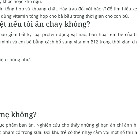
ấy khóc hoặc khó ngủ.
n tổng hợp và khoáng chất. Hãy trao đổi với bác sĩ để tìm hiểu x
 dùng vitamin tổng hợp cho bà bầu trong thời gian cho con bú.
ệt nếu tôi ăn chay không?
ao gồm bất kỳ loại protein động vật nào, bạn hoặc em bé của b
a mình và em bé bằng cách bổ sung vitamin B12 trong thời gian ch
triệu chứng như:
a mẹ không?
thực phẩm bạn ăn. Nghiên cứu cho thấy những gì bạn ăn chỉ ảnh 
c phẩm có trong sữa. Đôi khi, trẻ có thể nhạy cảm với một số thứ