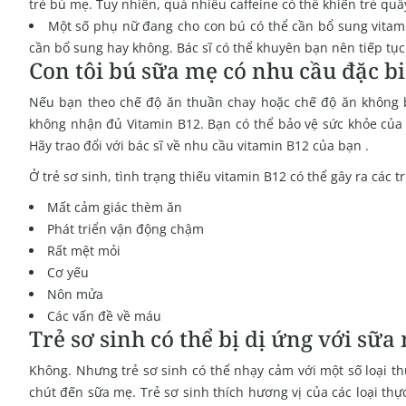
trẻ bú mẹ. Tuy nhiên, quá nhiều caffeine có thể khiến trẻ qu
Một số phụ nữ đang cho con bú có thể cần bổ sung vitami
cần bổ sung hay không. Bác sĩ có thể khuyên bạn nên tiếp tục
Con tôi bú sữa mẹ có nhu cầu đặc bi
Nếu bạn theo chế độ ăn thuần chay hoặc chế độ ăn không b
không nhận đủ Vitamin B12
. Bạn có thể bảo vệ sức khỏe củ
Hãy trao đổi với bác sĩ về nhu cầu vitamin B12 của bạn .
Ở trẻ sơ sinh, tình trạng thiếu vitamin B12 có thể gây ra các 
Mất cảm giác thèm ăn
Phát triển vận động chậm
Rất mệt mỏi
Cơ yếu
Nôn mửa
Các vấn đề về máu
Trẻ sơ sinh có thể bị dị ứng với sữ
Không. Nhưng trẻ sơ sinh có thể nhạy cảm với một số loại 
chút đến sữa mẹ. Trẻ sơ sinh thích hương vị của các loại thự