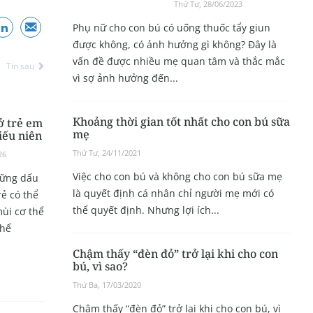
Thứ Tư, 28/06/2023
Phụ nữ cho con bú có uống thuốc tẩy giun
được không, có ảnh hưởng gì không? Đây là
vấn đề được nhiều mẹ quan tâm và thắc mắc
Tin sau
vì sợ ảnh hưởng đến...
Khoảng thời gian tốt nhất cho con bú sữa
ở trẻ em
mẹ
iếu niên
Thứ Tư, 24/11/2021
26
Việc cho con bú và không cho con bú sữa mẹ
hững dấu
là quyết định cá nhân chỉ người mẹ mới có
rẻ có thể
thể quyết định. Nhưng lợi ích...
mùi cơ thể
thể
Chậm thấy “đèn đỏ” trở lại khi cho con
bú, vì sao?
Thứ Ba, 17/03/2020
Chậm thấy “đèn đỏ” trở lại khi cho con bú, vì