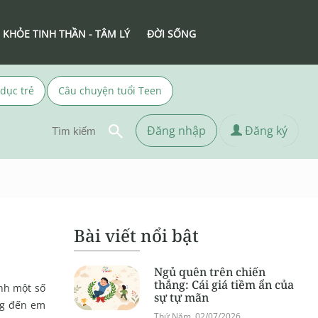
 KHỎE TINH THẦN - TÂM LÝ
ĐỜI SỐNG
 dục trẻ
Câu chuyện tuổi Teen
Đăng nhập
Đăng ký
Bài viết nổi bật
Ngủ quên trên chiến
thắng: Cái giá tiềm ẩn của
nh một số
sự tự mãn
ng đến em
Thứ Năm, 02/07/2026