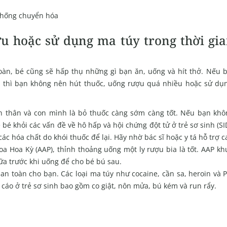
chống chuyển hóa
ợu hoặc sử dụng ma túy trong thời gi
toàn, bé cũng sẽ hấp thụ những gì bạn ăn, uống và hít thở. Nếu 
 thì bạn không nên hút thuốc, uống rượu quá nhiều hoặc sử dụ
n thân và con mình là bỏ thuốc càng sớm càng tốt. Nếu bạn khô
ệ bé khỏi các vấn đề về hô hấp và hội chứng đột tử ở trẻ sơ sinh (SI
ác hóa chất do khói thuốc để lại. Hãy nhờ bác sĩ hoặc y tá hỗ trợ c
a Hoa Kỳ (AAP), thỉnh thoảng uống một ly rượu bia là tốt. AAP k
sữa trước khi uống để cho bé bú sau.
n toàn cho bạn. Các loại ma túy như cocaine, cần sa, heroin và 
cáo ở trẻ sơ sinh bao gồm co giật, nôn mửa, bú kém và run rẩy.