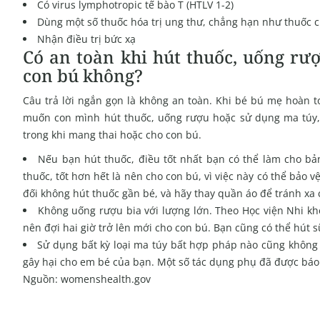
Có virus lymphotropic tế bào T (HTLV 1-2)
Dùng một số thuốc hóa trị ung thư, chẳng hạn như thuốc 
Nhận điều trị bức xạ
Có an toàn khi hút thuốc, uống rư
con bú không?
Câu trả lời ngắn gọn là không an toàn. Khi bé bú mẹ hoàn 
muốn con mình hút thuốc, uống rượu hoặc sử dụng ma túy,
trong khi mang thai hoặc cho con bú.
Nếu bạn hút thuốc, điều tốt nhất bạn có thể làm cho bả
thuốc, tốt hơn hết là nên cho con bú, vì việc này có thể bảo v
đối không hút thuốc gần bé, và hãy thay quần áo để tránh xa c
Không uống rượu bia với lượng lớn. Theo Học viện Nhi kho
nên đợi hai giờ trở lên mới cho con bú. Bạn cũng có thể hút 
Sử dụng bất kỳ loại ma túy bất hợp pháp nào cũng không a
gây hại cho em bé của bạn. Một số tác dụng phụ đã được báo 
Nguồn: womenshealth.gov