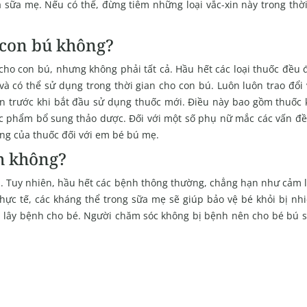
 sữa mẹ. Nếu có thể, đừng tiêm những loại vắc-xin này trong thờ
 con bú không?
cho con bú, nhưng không phải tất cả. Hầu hết các loại thuốc đều 
có thể sử dụng trong thời gian cho con bú. Luôn luôn trao đổi v
iến trước khi bắt đầu sử dụng thuốc mới. Điều này bao gồm thuốc 
c phẩm bổ sung thảo dược. Đối với một số phụ nữ mắc các vấn đề
ng của thuốc đối với em bé bú mẹ.
nh không?
h. Tuy nhiên, hầu hết các bệnh thông thường, chẳng hạn như cảm 
thực tế, các kháng thể trong sữa mẹ sẽ giúp bảo vệ bé khỏi bị nh
nh lây bệnh cho bé. Người chăm sóc không bị bệnh nên cho bé bú 