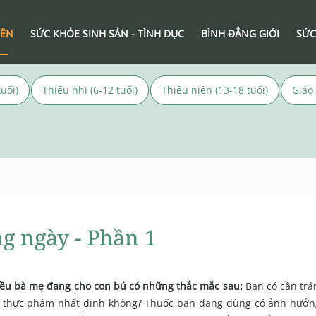
IÊN
SỨC KHỎE SINH SẢN - TÌNH DỤC
BÌNH ĐẲNG GIỚI
SỨC
uổi)
Thiếu nhi (6-12 tuổi)
Thiếu niên (13-18 tuổi)
Giáo
g ngày - Phần 1
ều bà mẹ đang cho con bú có những thắc mắc sau:
Bạn có cần trá
i thực phẩm nhất định không? Thuốc bạn đang dùng có ảnh hưở