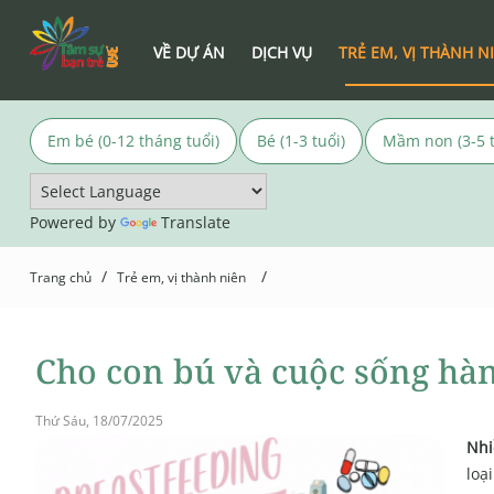
VỀ DỰ ÁN
DỊCH VỤ
TRẺ EM, VỊ THÀNH N
Em bé (0-12 tháng tuổi)
Bé (1-3 tuổi)
Mầm non (3-5 t
Powered by
Translate
/
/
Trang chủ
Trẻ em, vị thành niên
Cho con bú và cuộc sống hàn
Thứ Sáu, 18/07/2025
Nhi
loạ