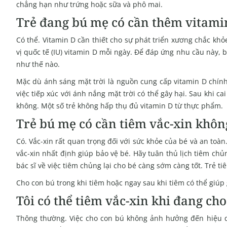
chẳng hạn như trứng hoặc sữa và phô mai.
Trẻ đang bú mẹ có cần thêm vitami
Có thể. Vitamin D cần thiết cho sự phát triển xương chắc khỏ
vị quốc tế (IU) vitamin D mỗi ngày. Để đáp ứng nhu cầu này,
như thế nào.
Mặc dù ánh sáng mặt trời là nguồn cung cấp vitamin D chín
việc tiếp xúc với ánh nắng mặt trời có thể gây hại. Sau khi ca
không. Một số trẻ không hấp thụ đủ vitamin D từ thực phẩm.
Trẻ bú mẹ có cần tiêm vắc-xin khôn
Có. Vắc-xin rất quan trọng đối với sức khỏe của bé và an toà
vắc-xin nhất định giúp bảo vệ bé. Hãy tuân thủ lịch tiêm chủn
bác sĩ về việc tiêm chủng lại cho bé càng sớm càng tốt. Trẻ
Cho con bú trong khi tiêm hoặc ngay sau khi tiêm có thể giúp
Tôi có thể tiêm vắc-xin khi đang ch
Thông thường. Việc cho con bú không ảnh hưởng đến hiệu qu