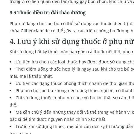
trọng vì có liên quan đến tác dụng gây bồn chồn, khó chịu và 
3.5 Thuốc điều trị đái tháo đường
Phụ nữ đang cho con bú có thể sử dụng các thuốc điều trị đá
chứa Glibenclamide có thể gây ra các triệu chứng hạ đường huy
4. Lưu ý khi sử dụng thuốc ở phụ n
Khi sử dụng bất kỳ thuốc nào bao gồm cả thuốc nội tiết, phụ 
Ưu tiên lựa chọn các loại thuốc hay được được sử dụng cho 
Thời điểm uống thuốc hợp lý là ngay sau khi cho trẻ bú x
máu mẹ là thấp nhất.
Ưu tiên các dạng thuốc phóng thích nhanh để thời gian t
Phụ nữ cho con bú không nên uống thuốc nội tiết có thành 
Chỉ sử dụng thuốc ở phụ nữ cho con bú khi thật sự cần thiế
thể.
Mẹ cần chú ý đến những thay đổi về thể trạng và hành vi c
bác sĩ để tìm được nguyên nhân chính xác nhất.
Trước khi sử dụng thuốc, mẹ bỉm cần đọc kỹ tờ hướng dẫn 
trẻ sơ sinh.