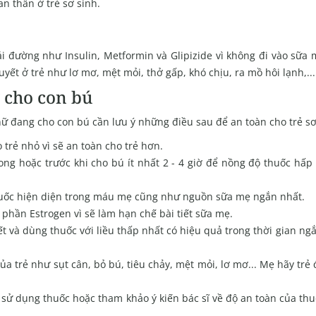
an thần ở trẻ sơ sinh.
i đường như Insulin, Metformin và Glipizide vì không đi vào sữa
ết ở trẻ như lơ mơ, mệt mỏi, thở gấp, khó chịu, ra mồ hôi lạnh,...
ữ cho con bú
nữ đang cho con bú cần lưu ý những điều sau để an toàn cho trẻ sơ
trẻ nhỏ vì sẽ an toàn cho trẻ hơn.
ong hoặc trước khi cho bú ít nhất 2 - 4 giờ để nồng độ thuốc hấp
huốc hiện diện trong máu mẹ cũng như nguồn sữa mẹ ngắn nhất.
phần Estrogen vì sẽ làm hạn chế bài tiết sữa mẹ.
t và dùng thuốc với liều thấp nhất có hiệu quả trong thời gian ng
ủa trẻ như sụt cân, bỏ bú, tiêu chảy, mệt mỏi, lơ mơ... Mẹ hãy tr
sử dụng thuốc hoặc tham khảo ý kiến bác sĩ về độ an toàn của thu