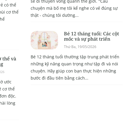
sẽ đi thuyền vòng quanh thế giới. "Câu
rẻ có thể
chuyện mà bố mẹ tôi kể nghe có vẻ đúng sự
mùi cơ thể
thật - chúng tôi dường...
thể
Bé 12 tháng tuổi: Các cột
mốc và sự phát triển
Thứ Ba, 19/05/2026
Bé 12 tháng tuổi thường tập trung phát triển
 thể và
ng
những kỹ năng quan trọng như tập đi và nói
chuyện. Hãy giúp con bạn thực hiện những
026
bước đi đầu tiên bằng cách...
iờ ước
ề cơ thể
đơn độc.
hài lòng