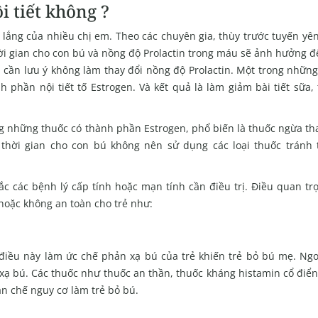
i tiết không ?
 lắng của nhiều chị em. Theo các chuyên gia, thùy trước tuyến yê
thời gian cho con bú và nồng độ Prolactin trong máu sẽ ảnh hưởng 
gì cần lưu ý không làm thay đổi nồng độ Prolactin. Một trong nhữn
 phần nội tiết tố Estrogen. Và kết quả là làm giảm bài tiết sữa,
g những thuốc có thành phần Estrogen, phổ biến là thuốc ngừa tha
 thời gian cho con bú không nên sử dụng các loại thuốc tránh 
c các bệnh lý cấp tính hoặc mạn tính cần điều trị. Điều quan tr
hoặc không an toàn cho trẻ như:
iều này làm ức chế phản xạ bú của trẻ khiến trẻ bỏ bú mẹ. Ngoà
xạ bú. Các thuốc như thuốc an thần, thuốc kháng histamin cổ điển
n chế nguy cơ làm trẻ bỏ bú.