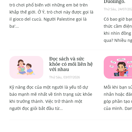
Duolingo.
trò chơi phổ biến với những em bé trên
Thứ Sáu, 24/07/20
khắp thế giới. Ở Ý, trò chơi này được gọi là
il gioco del cucù. Người Palestine gọi là
Có bao giờ bạn
ba'...
thức cầm điện 
khi nhìn đồng 
qua? Nhiều ng
Đọc sách và sức
khỏe có mối liên hệ
với nhau
Thứ Sáu, 03/07/2026
Kỹ năng đọc của một người là yếu tố dự
Mỗi khi bạn s
báo mạnh mẽ nhất về tình trạng sức khỏe
nhắn hoặc đăn
khi trưởng thành. Việc trở thành một
góp phần tạo 
người đọc giỏi bắt đầu từ...
của mình. Danh