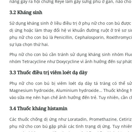
năng gây ra hội chứng Reye làm gây sưng phù ở gan, não cho t
3.2 Kháng sinh
Sử dụng kháng sinh ở liều điều trị ở phụ nữ cho con bú được 
dị ứng hoặc làm thay đổi hệ vi khuẩn đường ruột ở trẻ sơ si
phụ nữ cho con bú là Penicillin, Cephalosporin, Roxithromyc
sự lựa chọn thứ hai.
Phụ nữ cho con bú cần tránh sử dụng kháng sinh nhóm Fluoro
nhóm Tetracycline như Doxycycline vì ảnh hưởng đến sự phát 
3.3 Thuốc điều trị viêm loét dạ dày
Phụ nữ cho con bú bị viêm loét dạ dày tá tràng có thể s
Magnesium hydroxide, Aluminium hydroxide... Thuốc không hấ
vào sữa mẹ nên hạn chế ảnh hưởng đến trẻ. Tuy nhiên, cần c
3.4 Thuốc kháng histamin
Các thuốc chống dị ứng như Loratadin, Promethazine, Cetir
phụ nữ cho con bú gặp phải các tình trạng dị ứng. Tuy nhiê