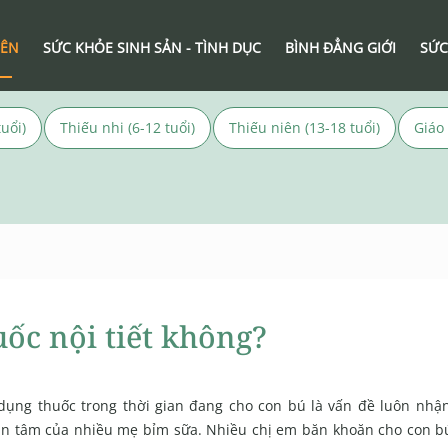
IÊN
SỨC KHỎE SINH SẢN - TÌNH DỤC
BÌNH ĐẲNG GIỚI
SỨC
uổi)
Thiếu nhi (6-12 tuổi)
Thiếu niên (13-18 tuổi)
Giáo
ốc nội tiết không?
dụng thuốc trong thời gian đang cho con bú là vấn đề luôn nhậ
n tâm của nhiều mẹ bỉm sữa. Nhiều chị em băn khoăn cho con b