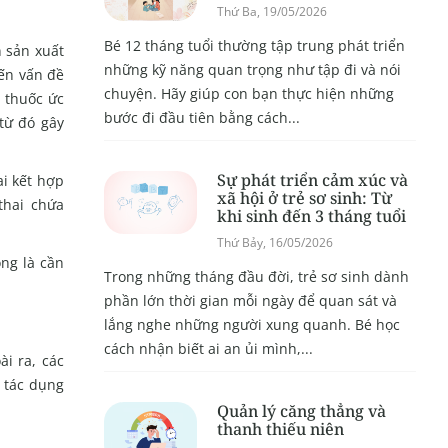
Thứ Ba, 19/05/2026
Bé 12 tháng tuổi thường tập trung phát triển
n sản xuất
những kỹ năng quan trọng như tập đi và nói
đến vấn đề
chuyện. Hãy giúp con bạn thực hiện những
g thuốc ức
bước đi đầu tiên bằng cách...
 từ đó gây
Sự phát triển cảm xúc và
i kết hợp
xã hội ở trẻ sơ sinh: Từ
thai chứa
khi sinh đến 3 tháng tuổi
Thứ Bảy, 16/05/2026
ọng là cần
Trong những tháng đầu đời, trẻ sơ sinh dành
phần lớn thời gian mỗi ngày để quan sát và
lắng nghe những người xung quanh. Bé học
cách nhận biết ai an ủi mình,...
i ra, các
 tác dụng
Quản lý căng thẳng và
thanh thiếu niên