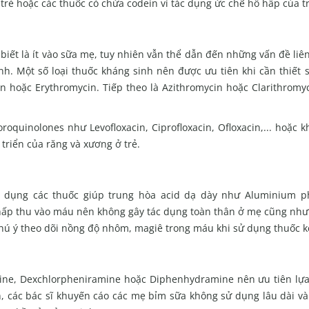
rẻ hoặc các thuốc có chứa codein vì tác dụng ức chế hô hấp của tr
biết là ít vào sữa mẹ, tuy nhiên vẫn thể dẫn đến những vấn đề liê
nh. Một số loại thuốc kháng sinh nên được ưu tiên khi cần thiết
in hoặc Erythromycin. Tiếp theo là Azithromycin hoặc Clarithromy
quinolones như Levofloxacin, Ciprofloxacin, Ofloxacin,... hoặc k
triển của răng và xương ở trẻ.
ử dụng các thuốc giúp trung hòa acid dạ dày như Aluminium p
p thu vào máu nên không gây tác dụng toàn thân ở mẹ cũng như ít
hú ý theo dõi nồng độ nhôm, magiê trong máu khi sử dụng thuốc k
izine, Dexchlorpheniramine hoặc Diphenhydramine nên ưu tiên lựa
n, các bác sĩ khuyến cáo các mẹ bỉm sữa không sử dụng lâu dài và