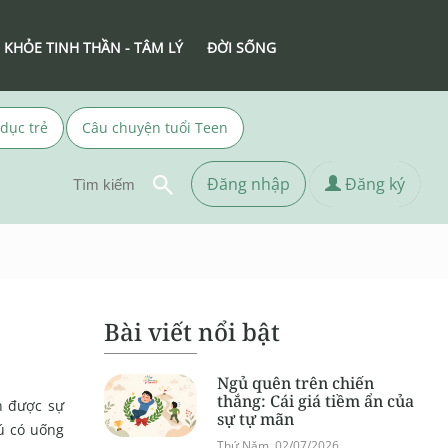
 KHỎE TINH THẦN - TÂM LÝ
ĐỜI SỐNG
 dục trẻ
Câu chuyện tuổi Teen
Đăng nhập
Đăng ký
Bài viết nổi bật
Ngủ quên trên chiến
thắng: Cái giá tiềm ẩn của
n được sự
sự tự mãn
ú có uống
Thứ Năm, 02/07/2026