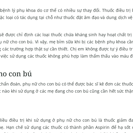
ệnh lý phụ khoa do cơ thể có nhiều sự thay đổi. Thuốc điều trị
ặc loại có tác dụng tại chỗ như thuốc đặt âm đạo và dung dịch v
ẽ được chỉ định các loại thuốc chứa kháng sinh hay hoạt chất trị
phụ nữ cho con bú. Vì vậy, mẹ bỉm sữa khi bị các bệnh phụ khoa c
các trường hợp thật sự cần thiết. Chị em không được tự ý điều tr
ó việc sử dụng các thuốc không phù hợp làm thẩm thấu vào máu đ
ho con bú
chẩn đoán, phụ nữ cho con bú có thể được bác sĩ kê đơn các thuố
ốc nào khi sử dụng ở các mẹ đang cho con bú cũng cần hết sức thậ
liều điều trị khi sử dụng ở phụ nữ cho con bú là thuốc giảm đa
 mẹ. Hạn chế sử dụng các thuốc có thành phần Aspirin để hạ sốt 