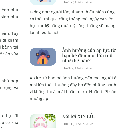
Thứ Tư, 03/06/2026
 bệnh phụ
Giống như người lớn, thanh thiếu niên cũng
ệ sinh phụ
có thể trải qua căng thẳng mỗi ngày và việc
học các kỹ năng quản lý căng thẳng sẽ mang
lại nhiều lợi ích.
 nấm. Tuy
ần đi khám
ị bệnh tại
Ảnh hưởng của áp lực từ
ể vào sữa
bạn bè đến mọi lứa tuổi
như thế nào?
Thứ Ba, 09/06/2026
Áp lực từ bạn bè ảnh hưởng đến mọi người ở
c phù hợp
mọi lứa tuổi, thường đẩy họ đến những hành
n trọng và
vi không thoải mái hoặc rủi ro. Nhận biết sớm
những áp...
u, hạ sốt
Nói lời XIN LỖI
do có khả
Thứ Tư, 13/05/2026