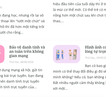
hiệu đầu tiên của tuổi dậy thì ở t
26
là mùi cơ thể mới. Có thể trẻ có 
 đang học, nhưng rồi lại vô
nồng hơn một chút sau khi chơi 
thoại lên "lướt một chút" và
thao,...
hồ thì đã hơn một tiếng trôi
ười cho rằng...
Bảo vệ danh tính và
Hình ảnh cơ
an toàn trên không
lòng tự trọ
gian mạng
Thứ Sáu, 29/05/2
Thứ Hai, 08/06/2026
Bạn có bao g
ử dụng mạng xã hội, gửi tin
mình có thể thay đổi điều gì đó v
g bài trực tuyến, bạn đang
mình không? Nếu có, bạn không 
nên danh tính trực tuyến
Rất nhiều người cảm thấy không 
 tính trực tuyến của...
với một...