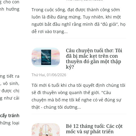
ng cho con
ảnh hưởng
Trong cuộc sống, đạt được thành công sớm
luôn là điều đáng mừng. Tuy nhiên, khi một
người bắt đầu nghĩ rằng mình đã “đủ giỏi”, họ
dễ rơi vào trạng...
Câu chuyện tuổi thơ: Tôi
đã bị mắc kẹt trên con
thuyền đó gần một thập
kỷ?
Thứ Hai, 01/06/2026
ng tiết ra
, vô sinh,
Tôi mới 6 tuổi khi cha tôi quyết định chúng tôi
y được chị
sẽ đi thuyền vòng quanh thế giới. "Câu
ng như cải
chuyện mà bố mẹ tôi kể nghe có vẻ đúng sự
thật - chúng tôi dường...
cấy tránh
những loại
Bé 12 tháng tuổi: Các cột
mốc và sự phát triển