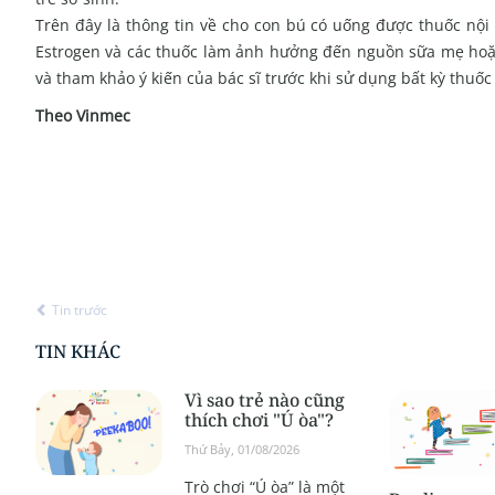
Trên đây là thông tin về cho con bú có uống được thuốc nội
Estrogen và các thuốc làm ảnh hưởng đến nguồn sữa mẹ hoặc 
và tham khảo ý kiến của bác sĩ trước khi sử dụng bất kỳ thuốc
Theo Vinmec
Tin trước
TIN KHÁC
Vì sao trẻ nào cũng
thích chơi "Ú òa"?
Thứ Bảy, 01/08/2026
Trò chơi “Ú òa” là một