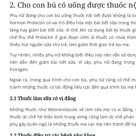
2. Cho con bú có uống được thuốc nộ
Phụ nữ đang cho con bú uống thuốc nội tiết được không là lo
hormon Prolactin có vai trò điều hòa việc bài tiết sữa trong 
tăng hay giảm bài tiết sữa. Vì thế, khi sử dụng bất kỳ thuốc 
chế thụ thể Prolactin ở giai đoạn sớm là thuốc có chứa thành
thiếu hụt nguồn sữa cho trẻ, làm giảm thời gian trẻ bú mẹ.
Tuy nhiên, nhiều phụ nữ không biết điều này nên vẫn sử dụn
nên dẫn đến giảm bài tiết sữa. Vì vậy, phụ nữ đang trong
Estrogen.
Ngoài ra, trong quá trình cho con bú, phụ nữ cũng có thể mắ
tránh những thuốc có tác động tiêu cực đến quá trình bú mẹ 
2.1 Thuốc làm sữa có vị đắng
Những thuốc như Metronidazole sẽ làm sữa mẹ có vị đắng, đ
thuốc ức chế hệ thần kinh trung ương cũng làm ức chế phản 
phụ gây buồn ngủ là những thuốc mà các mẹ nên tránh để hạ
2.2 Thuốc điều trị các bệnh phụ khoa