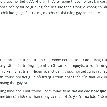
c thuốc nội tiết được không. Thực tế, uống thuốc nội tiết khi đa
hoặc bất kỳ thuốc gì cũng cần hết sức thận trọng vì không chỉ 
 chất lượng nguồn sữa mẹ mà còn có khả năng gây hại cho trẻ.
hứa thành phần tương tự như hormone nội tiết tố nữ do buồng trứ
trong rất nhiều trường hợp như
rối loạn kinh nguyệt
, u xơ tử cung
ến vú kém phát triển. Ngoài ra, một dạng thuốc nội tiết cũng rất ha
 thì thuốc nội tiết giúp hỗ trợ quá trình phát triển của thai kỳ cũ
mang thai gây ra.
g dùng khác nhau như thuốc uống, thuốc tiêm, đặt âm đạo hoặc
que 
ác mẹ bỉm cần hết sức thận trọng và tham khảo ý kiến của bác sĩ về 