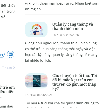
vi không thoải mái hoặc rủi ro. Nhận biết sớm
tiết chứa
những áp...
hận trọng
trẻ.
Quản lý căng thẳng và
thanh thiếu niên
Thứ Tư, 03/06/2026
Giống như người lớn, thanh thiếu niên cũng
có thể trải qua căng thẳng mỗi ngày và việc
học các kỹ năng quản lý căng thẳng sẽ mang
lại nhiều lợi ích.
Tin sau
Câu chuyện tuổi thơ: Tôi
đã bị mắc kẹt trên con
thuyền đó gần một thập
ở trẻ em
kỷ?
iếu niên
Thứ Hai, 01/06/2026
26
Tôi mới 6 tuổi khi cha tôi quyết định chúng tôi
hững dấu