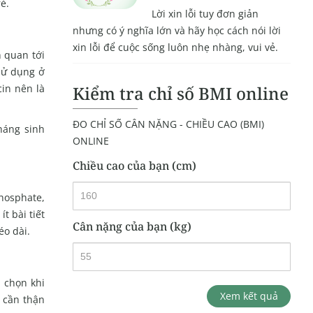
ẻ.
Lời xin lỗi tuy đơn giản
nhưng có ý nghĩa lớn và hãy học cách nói lời
xin lỗi để cuộc sống luôn nhẹ nhàng, vui vẻ.
n quan tới
 sử dụng ở
Kiểm tra chỉ số BMI online
cin nên là
ĐO CHỈ SỐ CÂN NẶNG - CHIỀU CAO (BMI)
háng sinh
ONLINE
Chiều cao của bạn (cm)
hosphate,
 bài tiết
Cân nặng của bạn (kg)
éo dài.
 chọn khi
Xem kết quả
 cần thận