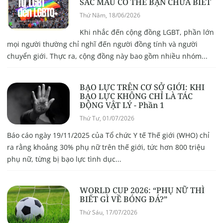
SẮC MÀU CÓ THỂ BẠN CHƯA BIẾT
Thứ Năm, 18/06/2026
Khi nhắc đến cộng đồng LGBT, phần lớn
mọi người thường chỉ nghĩ đến người đồng tính và người
chuyển giới. Thực ra, cộng đồng này bao gồm nhiều nhóm...
BẠO LỰC TRÊN CƠ SỞ GIỚI: KHI
BẠO LỰC KHÔNG CHỈ LÀ TÁC
ĐỘNG VẬT LÝ - Phần 1
Thứ Tư, 01/07/2026
Báo cáo ngày 19/11/2025 của Tổ chức Y tế Thế giới (WHO) chỉ
ra rằng khoảng 30% phụ nữ trên thế giới, tức hơn 800 triệu
phụ nữ, từng bị bạo lực tình dục...
WORLD CUP 2026: “PHỤ NỮ THÌ
BIẾT GÌ VỀ BÓNG ĐÁ?”
Thứ Sáu, 17/07/2026