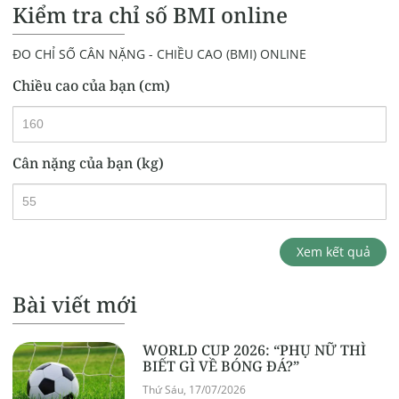
Kiểm tra chỉ số BMI online
ĐO CHỈ SỐ CÂN NẶNG - CHIỀU CAO (BMI) ONLINE
Chiều cao của bạn (cm)
Cân nặng của bạn (kg)
Xem kết quả
Bài viết mới
WORLD CUP 2026: “PHỤ NỮ THÌ
BIẾT GÌ VỀ BÓNG ĐÁ?”
Thứ Sáu, 17/07/2026