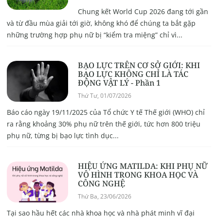
Chung kết World Cup 2026 đang tới gần
và từ đầu mùa giải tới giờ, không khó để chúng ta bắt gặp
những trường hợp phụ nữ bị “kiểm tra miệng” chỉ vì...
BẠO LỰC TRÊN CƠ SỞ GIỚI: KHI
BẠO LỰC KHÔNG CHỈ LÀ TÁC
ĐỘNG VẬT LÝ - Phần 1
Thứ Tư, 01/07/2026
Báo cáo ngày 19/11/2025 của Tổ chức Y tế Thế giới (WHO) chỉ
ra rằng khoảng 30% phụ nữ trên thế giới, tức hơn 800 triệu
phụ nữ, từng bị bạo lực tình dục...
HIỆU ỨNG MATILDA: KHI PHỤ NỮ
VÔ HÌNH TRONG KHOA HỌC VÀ
CÔNG NGHỆ
Thứ Ba, 23/06/2026
Tại sao hầu hết các nhà khoa học và nhà phát minh vĩ đại