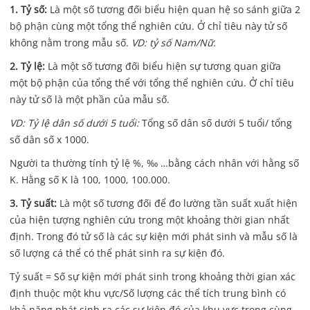
1. Tỷ số:
Là một số tương đối biểu hiện quan hệ so sánh giữa 2
bộ phận cùng một tổng thể nghiên cứu. Ở chỉ tiêu này tử số
không nằm trong mẫu số.
VD: tỷ số Nam/Nữ.
2. Tỷ lệ:
Là một số tương đối biểu hiện sự tương quan giữa
một bộ phận của tổng thể với tổng thể nghiên cứu. Ở chỉ tiêu
này tử số là một phần của mẫu số.
VD: Tỷ lệ dân số dưới 5 tuổi:
Tổng số dân số dưới 5 tuổi/ tổng
số dân số x 1000.
Người ta thường tính tỷ lệ %, ‰ …bằng cách nhân với hằng số
K. Hằng số K là 100, 1000, 100.000.
3. Tỷ suất:
Là một số tương đối để đo lường tần suất xuất hiện
của hiện tượng nghiên cứu trong một khoảng thời gian nhất
định. Trong đó tử số là các sự kiện mới phát sinh và mẫu số là
số lượng cá thể có thể phát sinh ra sự kiện đó.
Tỷ suất = Số sự kiện mới phát sinh trong khoảng thời gian xác
định thuộc một khu vực/Số lượng các thể tích trung bình có
khả năng phát sinh ra các sự kiện đó của khu vực trong cùng