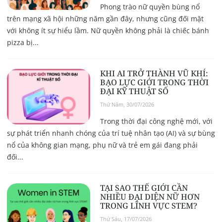
Phong trào nữ quyền bùng nổ
trên mạng xã hội những năm gần đây, nhưng cũng đối mặt
với không ít sự hiểu lầm. Nữ quyền không phải là chiếc bánh
pizza bị...
KHI AI TRỞ THÀNH VŨ KHÍ:
BẠO LỰC GIỚI TRONG THỜI
ĐẠI KỸ THUẬT SỐ
Thứ Năm, 30/07/2026
Trong thời đại công nghệ mới, với
sự phát triển nhanh chóng của trí tuệ nhân tạo (AI) và sự bùng
nổ của không gian mạng, phụ nữ và trẻ em gái đang phải
đối...
TẠI SAO THẾ GIỚI CẦN
NHIỀU ĐẠI DIỆN NỮ HƠN
TRONG LĨNH VỰC STEM?
Thứ Sáu, 17/07/2026