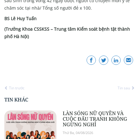
sau sinh trong vòng 42 ngày được người có chuyên môn y tế
chăm sóc tại nhà/ Tổng số người đẻ x 100.
BS Lê Huy Tuấn
(Trưởng Khoa CSSKSS – Trung tâm Kiểm soát bệnh tật thành
phố Hà Nội)
Tin trước
Tin sau
TIN KHÁC
LÀN SÓNG NỮ QUYỀN VÀ
CUỘC ĐẤU TRANH KHÔNG
NGỪNG NGHỈ
Thứ Ba, 04/08/2026