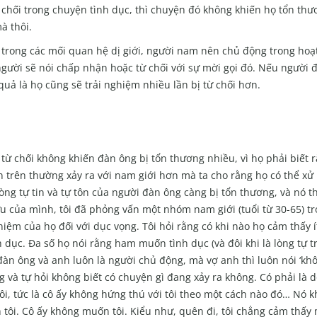
ừ chối trong chuyện tình dục, thì chuyện đó không khiến họ tổn th
à thôi.
 trong các mối quan hệ dị giới, người nam nên chủ động trong hoạ
người sẽ nói chấp nhận hoặc từ chối với sự mời gọi đó. Nếu người 
uả là họ cũng sẽ trải nghiệm nhiều lần bị từ chối hơn.
từ chối không khiến đàn ông bị tổn thương nhiều, vì họ phải biết 
n trên thường xảy ra với nam giới hơn mà ta cho rằng họ có thể xử 
lòng tự tin và tự tôn của người đàn ông càng bị tổn thương, và nó t
u của mình, tôi đã phỏng vấn một nhóm nam giới (tuổi từ 30-65) tr
hiệm của họ đối với dục vọng. Tôi hỏi rằng có khi nào họ cảm thấy 
ục. Đa số họ nói rằng ham muốn tình dục (và đôi khi là lòng tự t
đàn ông và anh luôn là người chủ động, mà vợ anh thì luôn nói ‘kh
g và tự hỏi không biết có chuyện gì đang xảy ra không. Có phải là 
ôi, tức là cô ấy không hứng thú với tôi theo một cách nào đó… Nó kh
h tôi. Cô ấy không muốn tôi. Kiểu như, quên đi, tôi chẳng cảm thấ