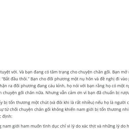
tuyệt vời. Và bạn đang có tâm trạng cho chuyện chăn gối. Bạn mở
: “Bắt đầu thôi.” Bạn cho đối phương một nụ hôn và đề nghị đi vào
hận ra đối phương đang cáu kỉnh, họ nói với bạn rằng họ có một n
ến chuyện gối chăn nữa. Nhưng vẫn cảm ơn vì bạn đã chuẩn bị rượ
 bị tổn thương một chút (và đôi khi là rất nhiều) nếu họ là người
sự từ chối chuyện chăn gối không khiến nam giới bị tổn thương nh
c định:
 nam giới ham muốn tình dục chỉ vì lý do xác thịt và những lý do h