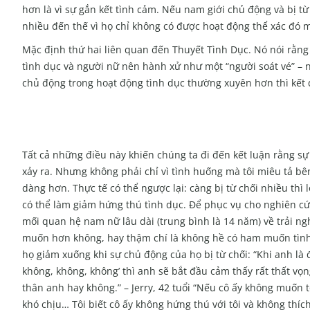
hơn là vì sự gắn kết tình cảm. Nếu nam giới chủ động và bị t
nhiều đến thế vì họ chỉ không có được hoạt động thể xác đó m
Mặc định thứ hai liên quan đến Thuyết Tình Dục. Nó nói rằng
tình dục và người nữ nên hành xử như một “người soát vé” – 
chủ động trong hoạt động tình dục thường xuyên hơn thì kết q
Tất cả những điều này khiến chúng ta đi đến kết luận rằng sự 
xảy ra. Nhưng không phải chỉ vì tình huống mà tôi miêu tả bê
dàng hơn. Thực tế có thể ngược lại: càng bị từ chối nhiều thì 
có thể làm giảm hứng thú tình dục. Để phục vụ cho nghiên cứ
mối quan hệ nam nữ lâu dài (trung bình là 14 năm) về trải ng
muốn hơn không, hay thậm chí là không hề có ham muốn tình d
họ giảm xuống khi sự chủ động của họ bị từ chối: “Khi anh là 
không, không, không’ thì anh sẽ bắt đầu cảm thấy rất thất vọn
thân anh hay không.” – Jerry, 42 tuổi “Nếu cô ấy không muốn t
khó chịu… Tôi biết cô ấy không hứng thú với tôi và không thíc