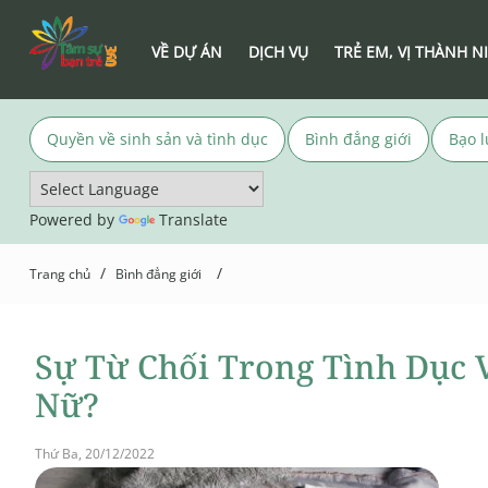
VỀ DỰ ÁN
DỊCH VỤ
TRẺ EM, VỊ THÀNH N
Quyền về sinh sản và tình dục
Bình đẳng giới
Bạo l
Powered by
Translate
/
/
Trang chủ
Bình đẳng giới
Sự Từ Chối Trong Tình Dục
Nữ?
Thứ Ba, 20/12/2022