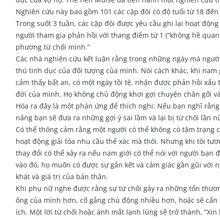
Nghiên cứu này bao gồm 101 các cặp đôi có độ tuổi từ 18 đế
Trong suốt 3 tuần, các cặp đôi được yêu cầu ghi lại hoạt độ
người tham gia phản hồi với thang điểm từ 1 (“không hề quan 
phương từ chối mình.”
Các nhà nghiên cứu kết luận rằng trong những ngày mà người
thú tình dục của đối tượng của mình. Nói cách khác, khi nam gi
cảm thấy bất an, có một ngày tồi tệ, nhận được phản hồi xấu 
đời của mình. Họ không chủ động khơi gợi chuyện chăn gối và
Hóa ra đây là một phản ứng để thích nghi: Nếu bạn nghĩ rằng
năng bạn sẽ đưa ra những gợi ý sai lầm và lại bị từ chối lần n
Có thể thông cảm rằng một người có thể không có tâm trạng 
hoạt động giải tỏa nhu cầu thể xác mà thôi. Nhưng khi tôi tươn
thay đổi có thể xảy ra nếu nam giới có thể nói với người bạn
vào đó, họ muốn có được sự gắn kết và cảm giác gần gũi với
khát và giá trị của bản thân.
Khi phụ nữ nghe được rằng sự từ chối gây ra những tổn thương
ông của mình hơn, cố gắng chủ động nhiều hơn, hoặc sẽ cẩn 
ích. Một lời từ chối hoặc ánh mắt lạnh lùng sẽ trở thành, “Xi