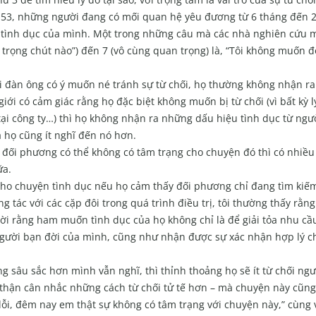
n 53, những người đang có mối quan hệ yêu đương từ 6 tháng đến 
ng tình dục của mình. Một trong những câu mà các nhà nghiên cứu
trọng chút nào”) đến 7 (vô cùng quan trọng) là, “Tôi không muốn đ
 đàn ông có ý muốn né tránh sự từ chối, họ thường không nhận r
ới có cảm giác rằng họ đặc biệt không muốn bị từ chối (vì bất kỳ lý
tại công ty…) thì họ không nhận ra những dấu hiệu tình dục từ ngư
 họ cũng ít nghĩ đến nó hơn.
 đối phương có thể không có tâm trạng cho chuyện đó thì có nhiều
ữa.
cho chuyện tình dục nếu họ cảm thấy đối phương chỉ đang tìm kiế
g tác với các cặp đôi trong quá trình điều trị, tôi thường thấy rằn
 đời rằng ham muốn tình dục của họ không chỉ là để giải tỏa nhu cầ
 người bạn đời của mình, cũng như nhận được sự xác nhận hợp lý c
 sâu sắc hơn mình vẫn nghĩ, thì thỉnh thoảng họ sẽ ít từ chối ng
thận cân nhắc những cách từ chối tử tế hơn – mà chuyện này cũng
n lỗi, đêm nay em thật sự không có tâm trạng với chuyện này,” cùng 