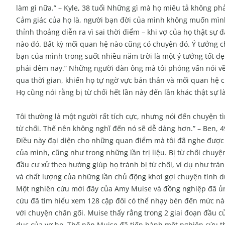
làm gì nữa.” – Kyle, 38 tuổi Những gì mà họ miêu tả không p
Cảm giác của họ là, người bạn đời của mình không muốn mình
thỉnh thoảng diễn ra vì sai thời điểm – khi vợ của họ thật s
nào đó. Bất kỳ mối quan hệ nào cũng có chuyện đó. Ý tưởng 
bạn của mình trong suốt nhiều năm trời là một ý tưởng tốt đẹ
phải đêm nay.” Những người đàn ông mà tôi phỏng vấn nói về 
qua thời gian, khiến họ tự ngờ vực bản thân và mối quan hệ c
Họ cũng nói rằng bị từ chối hết lần này đến lần khác thật sự 
Tôi thường là một người rất tích cực, nhưng nói đến chuyện tì
từ chối. Thế nên không nghĩ đến nó sẽ dễ dàng hơn.” – Ben, 4
Điều này đại diện cho những quan điểm mà tôi đã nghe được 
của mình, cũng như trong những lần trị liệu. Bị từ chối chuy
đầu cư xử theo hướng giúp họ tránh bị từ chối, ví dụ như trá
và chất lượng của những lần chủ động khơi gợi chuyện tình d
Một nghiên cứu mới đây của Amy Muise và đồng nghiệp đã ủn
cứu đã tìm hiểu xem 128 cặp đôi có thể nhạy bén đến mức nà
với chuyện chăn gối. Muise thấy rằng trong 2 giai đoạn đầu
dục của vợ họ. Thế nên Muise đã tiến hành một nghiên cứu thứ 3