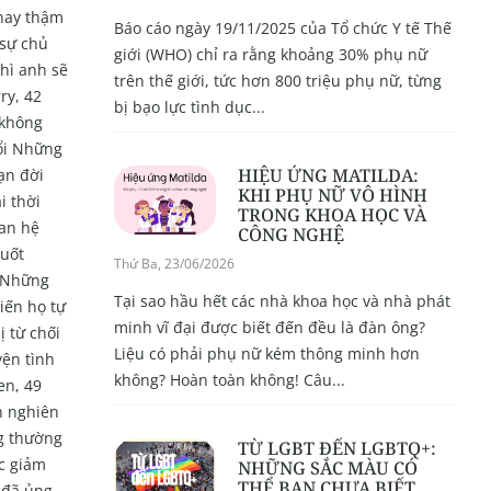
 hay thậm
Báo cáo ngày 19/11/2025 của Tổ chức Y tế Thế
 sự chủ
giới (WHO) chỉ ra rằng khoảng 30% phụ nữ
thì anh sẽ
trên thế giới, tức hơn 800 triệu phụ nữ, từng
ry, 42
bị bạo lực tình dục...
 không
uổi Những
HIỆU ỨNG MATILDA:
ạn đời
KHI PHỤ NỮ VÔ HÌNH
i thời
TRONG KHOA HỌC VÀ
uan hệ
CÔNG NGHỆ
suốt
Thứ Ba, 23/06/2026
” Những
Tại sao hầu hết các nhà khoa học và nhà phát
iến họ tự
minh vĩ đại được biết đến đều là đàn ông?
 từ chối
Liệu có phải phụ nữ kém thông minh hơn
yện tình
không? Hoàn toàn không! Câu...
en, 49
h nghiên
ng thường
TỪ LGBT ĐẾN LGBTQ+:
ặc giảm
NHỮNG SẮC MÀU CÓ
THỂ BẠN CHƯA BIẾT
 đã ủng