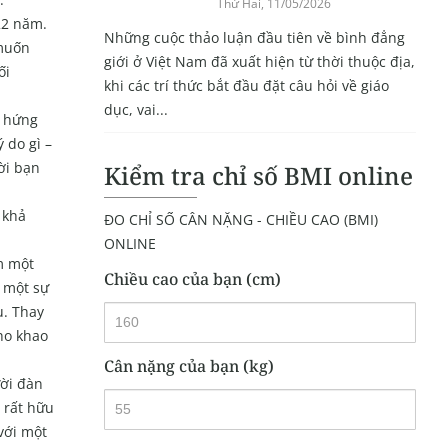
Thứ Hai, 11/05/2026
22 năm.
Những cuộc thảo luận đầu tiên về bình đẳng
 muốn
giới ở Việt Nam đã xuất hiện từ thời thuộc địa,
ối
khi các trí thức bắt đầu đặt câu hỏi về giáo
dục, vai...
a hứng
 do gì –
ời bạn
Kiểm tra chỉ số BMI online
 khả
ĐO CHỈ SỐ CÂN NẶNG - CHIỀU CAO (BMI)
ONLINE
m một
Chiều cao của bạn (cm)
g một sự
u. Thay
ho khao
Cân nặng của bạn (kg)
ười đàn
 rất hữu
với một