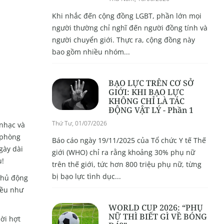
Khi nhắc đến cộng đồng LGBT, phần lớn mọi
người thường chỉ nghĩ đến người đồng tính và
người chuyển giới. Thực ra, cộng đồng này
bao gồm nhiều nhóm...
BẠO LỰC TRÊN CƠ SỞ
GIỚI: KHI BẠO LỰC
KHÔNG CHỈ LÀ TÁC
ĐỘNG VẬT LÝ - Phần 1
Thứ Tư, 01/07/2026
 nhạc và
 phòng
Báo cáo ngày 19/11/2025 của Tổ chức Y tế Thế
gày dài
giới (WHO) chỉ ra rằng khoảng 30% phụ nữ
u!
trên thế giới, tức hơn 800 triệu phụ nữ, từng
bị bạo lực tình dục...
 chủ động
iều như
WORLD CUP 2026: “PHỤ
NỮ THÌ BIẾT GÌ VỀ BÓNG
ời hợt