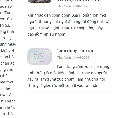
mức nào
Thứ Năm, 18/06/2026
ạn đầu
Khi nhắc đến cộng đồng LGBT, phần lớn mọi
iên cứu
người thường chỉ nghĩ đến người đồng tính và
ến 53,
người chuyển giới. Thực ra, cộng đồng này
ộng tình
bao gồm nhiều nhóm...
 trọng
hững ngày
Lạm dụng cảm xúc
khác, khi
 phản hồi
Thứ Năm, 11/06/2026
 chăn gối
Lạm dụng cảm xúc (lạm dụng
rạng cho
tinh thần) là một kiểu hành vi trong đó người
ó thể
gây ra lạm dụng xúc phạm, làm nhục và nói
mà thôi.
chung là gieo rắc nỗi sợ hãi vào cá nhân...
có thể
ết và cảm
ụ nữ nghe
mình hơn,
 từ chối