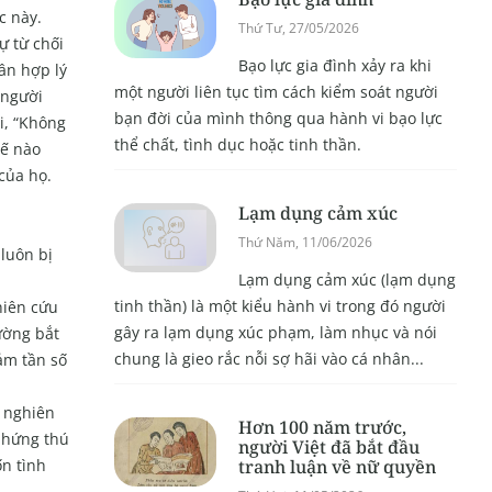
c này.
Thứ Tư, 27/05/2026
ự từ chối
Bạo lực gia đình xảy ra khi
ân hợp lý
một người liên tục tìm cách kiểm soát người
 người
bạn đời của mình thông qua hành vi bạo lực
i, “Không
thể chất, tình dục hoặc tinh thần.
hế nào
của họ.
Lạm dụng cảm xúc
Thứ Năm, 11/06/2026
 luôn bị
Lạm dụng cảm xúc (lạm dụng
tinh thần) là một kiểu hành vi trong đó người
hiên cứu
gây ra lạm dụng xúc phạm, làm nhục và nói
ường bắt
chung là gieo rắc nỗi sợ hãi vào cá nhân...
ảm tần số
 nghiên
Hơn 100 năm trước,
 hứng thú
người Việt đã bắt đầu
tranh luận về nữ quyền
n tình
.