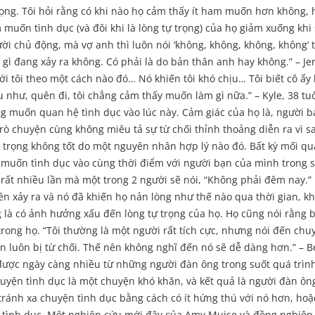
 vọng. Tôi hỏi rằng có khi nào họ cảm thấy ít ham muốn hơn không,
muốn tình dục (và đôi khi là lòng tự trọng) của họ giảm xuống khi
ười chủ động, mà vợ anh thì luôn nói ‘không, không, không, không’ 
 gì đang xảy ra không. Có phải là do bản thân anh hay không.” – Jer
ới tôi theo một cách nào đó… Nó khiến tôi khó chịu… Tôi biết cô ấy
ểu như, quên đi, tôi chẳng cảm thấy muốn làm gì nữa.” – Kyle, 38 t
g muốn quan hệ tình dục vào lúc này. Cảm giác của họ là, người b
 chuyện cùng không miêu tả sự từ chối thỉnh thoảng diễn ra vì sa
m trọng không tốt do một nguyên nhân hợp lý nào đó. Bất kỳ mối q
 muốn tình dục vào cùng thời điểm với người bạn của mình trong 
ó rất nhiều lần mà một trong 2 người sẽ nói, “Không phải đêm nay.
n xảy ra và nó đã khiến họ nản lòng như thế nào qua thời gian, kh
là có ảnh hưởng xấu đến lòng tự trọng của họ. Họ cũng nói rằng bị
rong họ. “Tôi thường là một người rất tích cực, nhưng nói đến chu
ạn luôn bị từ chối. Thế nên không nghĩ đến nó sẽ dễ dàng hơn.” – B
được ngày càng nhiều từ những người đàn ông trong suốt quá trìn
chuyện tình dục là một chuyện khó khăn, và kết quả là người đàn ô
 tránh xa chuyện tình dục bằng cách có ít hứng thú với nó hơn, ho
n tình dục. Một nghiên cứu mới đây của Amy Muise và đồng nghiệp