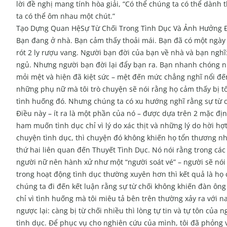
lời đề nghị mang tính hòa giải, “Có thể chúng ta có thể dành
ta có thể ôm nhau một chút.”
Tạo Dựng Quan HệSự Từ Chối Trong Tình Dục Và Ảnh Hưởng 
Bạn đang ở nhà. Bạn cảm thấy thoải mái. Bạn đã có một ngày 
rót 2 ly rượu vang. Người bạn đời của bạn về nhà và bạn nghĩ
ngủ. Nhưng người bạn đời lại đẩy bạn ra. Bạn nhanh chóng n
mỏi mệt và hiện đã kiệt sức – mệt đến mức chẳng nghĩ nổi đ
những phụ nữ mà tôi trò chuyện sẽ nói rằng họ cảm thấy bị tổ
tình huống đó. Nhưng chúng ta có xu hướng nghĩ rằng sự từ c
Điều này – ít ra là một phần của nó – được dựa trên 2 mặc đị
ham muốn tình dục chỉ vì lý do xác thịt và những lý do hời hợ
chuyện tình dục, thì chuyện đó không khiến họ tổn thương nh
thứ hai liên quan đến Thuyết Tình Dục. Nó nói rằng trong cá
người nữ nên hành xử như một “người soát vé” – người sẽ nói
trong hoạt động tình dục thường xuyên hơn thì kết quả là họ 
chúng ta đi đến kết luận rằng sự từ chối không khiến đàn ông
chỉ vì tình huống mà tôi miêu tả bên trên thường xảy ra với n
ngược lại: càng bị từ chối nhiều thì lòng tự tin và tự tôn củ
tình dục. Để phục vụ cho nghiên cứu của mình, tôi đã phỏng 