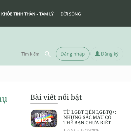
 KHỎE TINH THẦN - TÂM LÝ
ĐỜI SỐNG
Đăng nhập
Đăng ký
Bài viết nổi bật
hụ
TỪ LGBT ĐẾN LGBTQ+:
NHỮNG SẮC MÀU CÓ
THỂ BẠN CHƯA BIẾT
Thứ Năm, 18/06/2026