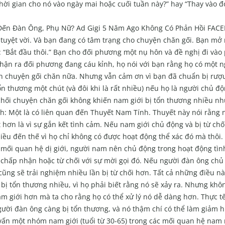
 thời gian cho nó vào ngày mai hoặc cuối tuần này?” hay “Thay vào 
Đến Đàn Ông, Phụ Nữ? Ad Gigi 5 Năm Ago Không Có Phản Hồi FA
tuyệt vời. Và bạn đang có tâm trạng cho chuyện chăn gối. Bạn mở
: “Bắt đầu thôi.” Bạn cho đối phương một nụ hôn và đề nghị đi vào
hận ra đối phương đang cáu kỉnh, họ nói với bạn rằng họ có một n
ến chuyện gối chăn nữa. Nhưng vẫn cảm ơn vì bạn đã chuẩn bị rượu
n thương một chút (và đôi khi là rất nhiều) nếu họ là người chủ đ
hối chuyện chăn gối không khiến nam giới bị tổn thương nhiều nh
nh: Một là có liên quan đến Thuyết Nam Tính. Thuyết này nói rằng 
t hơn là vì sự gắn kết tình cảm. Nếu nam giới chủ động và bị từ chố
iều đến thế vì họ chỉ không có được hoạt động thể xác đó mà thôi
c mối quan hệ dị giới, người nam nên chủ động trong hoạt động tìn
 chấp nhận hoặc từ chối với sự mời gọi đó. Nếu người đàn ông chủ
cũng sẽ trải nghiệm nhiều lần bị từ chối hơn. Tất cả những điều nà
 bị tổn thương nhiều, vì họ phải biết rằng nó sẽ xảy ra. Nhưng khô
am giới hơn mà ta cho rằng họ có thể xử lý nó dễ dàng hơn. Thực tế
a người đàn ông càng bị tổn thương, và nó thậm chí có thể làm giảm 
vấn một nhóm nam giới (tuổi từ 30-65) trong các mối quan hệ nam 