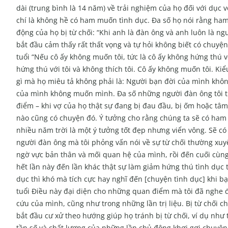
dài (trung bình là 14 năm) về trải nghiệm của họ đối với dục
chí là không hề có ham muốn tình dục. Đa số họ nói rằng ham 
động của họ bị từ chối: “Khi anh là đàn ông và anh luôn là ng
bắt đầu cảm thấy rất thất vọng và tự hỏi không biết có chuyện
tuổi “Nếu cô ấy không muốn tôi, tức là cô ấy không hứng thú v
hứng thú với tôi và không thích tôi. Cô ấy không muốn tôi. Ki
gì mà họ miêu tả không phải là: Người bạn đời của mình khôn
của mình không muốn mình. Đa số những người đàn ông tôi trò
điểm – khi vợ của họ thật sự đang bị đau đầu, bị ốm hoặc tâ
nào cũng có chuyện đó. Ý tưởng cho rằng chúng ta sẽ có ham
nhiều năm trời là một ý tưởng tốt đẹp nhưng viển vông. Sẽ c
người đàn ông mà tôi phỏng vấn nói về sự từ chối thường xuyê
ngờ vực bản thân và mối quan hệ của mình, rồi đến cuối cùng 
hết lần này đến lần khác thật sự làm giảm hứng thú tình dục t
dục thì khó mà tích cực hay nghĩ đến [chuyện tình dục] khi b
tuổi Điều này đại diện cho những quan điểm mà tôi đã nghe 
cứu của mình, cũng như trong những lần trị liệu. Bị từ chối 
bắt đầu cư xử theo hướng giúp họ tránh bị từ chối, ví dụ như
tần số và chất lượng của những lần chủ động khơi gợi chuyệ