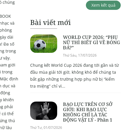
đó chúng
Xem kết quả
CEBOOK
Bài viết mới
 nhạc và
 phòng
WORLD CUP 2026: “PHỤ
gày dài
NỮ THÌ BIẾT GÌ VỀ BÓNG
! Đa số
ĐÁ?”
ộng trong
Thứ Sáu, 17/07/2026
ư vậy.
nam giới
Chung kết World Cup 2026 đang tới gần và từ
i trong
đầu mùa giải tới giờ, không khó để chúng ta
. Mặc định
bắt gặp những trường hợp phụ nữ bị “kiểm
h dục và
tra miệng” chỉ vì...
 động
y khiến
BẠO LỰC TRÊN CƠ SỞ
ng phải
GIỚI: KHI BẠO LỰC
 có thể
KHÔNG CHỈ LÀ TÁC
ĐỘNG VẬT LÝ - Phần 1
hứng thú
nữ lâu
Thứ Tư, 01/07/2026