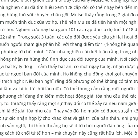
nhà nghiên cứu đã tìm hiểu xem 128 cặp đôi có thể nhạy bén đến 
ang hứng thú với chuyện chăn gối. Muise thấy rằng trong 2 giai đo
am muốn tình dục của vợ họ. Thế nên Muise đã tiến hành một ngh
ự từ chối. Nghiên cứu này bao gồm 101 các cặp đôi có độ tuổi từ 18 đ
 năm. Trong suốt 3 tuần, các cặp đôi được yêu cầu ghi lại hoạt đ
uốn người tham gia phản hồi với thang điểm từ 1 (“không hề quan
ối phương từ chối mình.” Các nhà nghiên cứu kết luận rằng trong n
hông nhận ra hứng thú tình dục của đối tượng của mình. Nói cách 
vì bất kỳ lý do gì – cảm thấy bất an, có một ngày tồi tệ, nhận được
dục từ người bạn đời của mình. Họ không chủ động khơi gợi chuyện
ể thích nghi: Nếu bạn nghĩ rằng đối phương có thể không có tâm t
 lầm và lại bị từ chối lần nữa. Có thể thông cảm rằng một người c
phương chỉ đang tìm kiếm một hoạt động giải tỏa nhu cầu thể xác 
rị, tôi thường thấy rằng một sự thay đổi có thể xảy ra nếu nam giới 
hỉ là để giải tỏa nhu cầu. Thay vào đó, họ muốn có được sự gắn k
 sự xác nhận hợp lý cho khao khát và giá trị của bản thân. Khi ph
h vẫn nghĩ, thì thỉnh thoảng họ sẽ ít từ chối người đàn ông của 
 cách từ chối tử tế hơn – mà chuyện này cũng rất hữu ích. Một lời