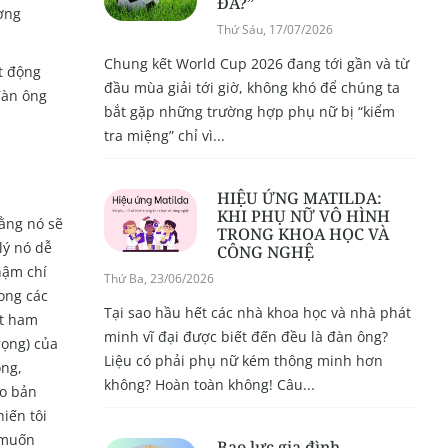
ĐÁ?”
ương
Thứ Sáu, 17/07/2026
Chung kết World Cup 2026 đang tới gần và từ
t động
đầu mùa giải tới giờ, không khó để chúng ta
đàn ông
bắt gặp những trường hợp phụ nữ bị “kiểm
tra miệng” chỉ vì...
HIỆU ỨNG MATILDA:
KHI PHỤ NỮ VÔ HÌNH
rằng nó sẽ
TRONG KHOA HỌC VÀ
lý nó dễ
CÔNG NGHỆ
hậm chí
Thứ Ba, 23/06/2026
ong các
Tại sao hầu hết các nhà khoa học và nhà phát
ít ham
minh vĩ đại được biết đến đều là đàn ông?
rọng) của
Liệu có phải phụ nữ kém thông minh hơn
ông,
không? Hoàn toàn không! Câu...
do bản
iến tôi
y muốn
Bạo lực gia đình