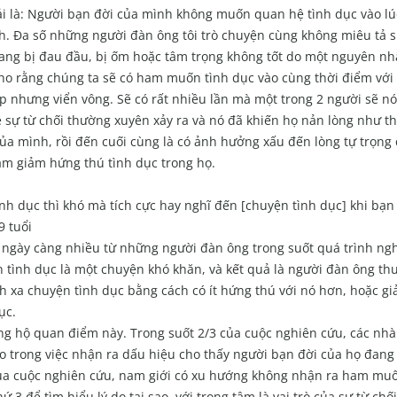
hải là: Người bạn đời của mình không muốn quan hệ tình dục vào lú
. Đa số những người đàn ông tôi trò chuyện cùng không miêu tả s
ự đang bị đau đầu, bị ốm hoặc tâm trọng không tốt do một nguyên nh
cho rằng chúng ta sẽ có ham muốn tình dục vào cùng thời điểm với
p nhưng viển vông. Sẽ có rất nhiều lần mà một trong 2 người sẽ nó
sự từ chối thường xuyên xảy ra và nó đã khiến họ nản lòng như t
ủa mình, rồi đến cuối cùng là có ảnh hưởng xấu đến lòng tự trọng 
làm giảm hứng thú tình dục trong họ.
nh dục thì khó mà tích cực hay nghĩ đến [chuyện tình dục] khi bạn
9 tuổi
ngày càng nhiều từ những người đàn ông trong suốt quá trình ng
ện tình dục là một chuyện khó khăn, và kết quả là người đàn ông th
nh xa chuyện tình dục bằng cách có ít hứng thú với nó hơn, hoặc gi
ục.
g hộ quan điểm này. Trong suốt 2/3 của cuộc nghiên cứu, các nhà
o trong việc nhận ra dấu hiệu cho thấy người bạn đời của họ đang
 của cuộc nghiên cứu, nam giới có xu hướng không nhận ra ham muố
 để tìm hiểu lý do tại sao, với trọng tâm là vai trò của sự từ chối