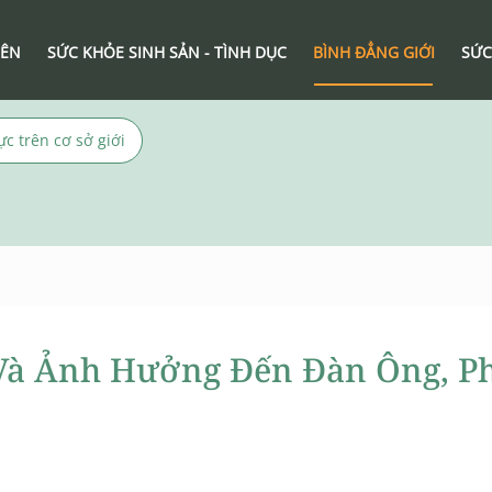
IÊN
SỨC KHỎE SINH SẢN - TÌNH DỤC
BÌNH ĐẲNG GIỚI
SỨC
ực trên cơ sở giới
 Và Ảnh Hưởng Đến Đàn Ông, P