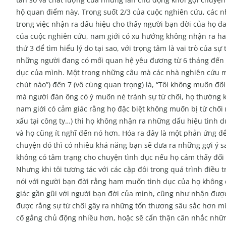
hộ quan điểm này. Trong suốt 2/3 của cuộc nghiên cứu, các 
trong việc nhận ra dấu hiệu cho thấy người bạn đời của họ đ
của cuộc nghiên cứu, nam giới có xu hướng không nhận ra h
thứ 3 để tìm hiểu lý do tại sao, với trọng tâm là vai trò của s
những người đang có mối quan hệ yêu đương từ 6 tháng đến 22
dục của mình. Một trong những câu mà các nhà nghiên cứu m
chút nào”) đến 7 (vô cùng quan trọng) là, “Tôi không muốn đ
mà người đàn ông có ý muốn né tránh sự từ chối, họ thường k
nam giới có cảm giác rằng họ đặc biệt không muốn bị từ chối (
xấu tại công ty…) thì họ không nhận ra những dấu hiệu tình 
và họ cũng ít nghĩ đến nó hơn. Hóa ra đây là một phản ứng đ
chuyện đó thì có nhiều khả năng bạn sẽ đưa ra những gợi ý sai
không có tâm trạng cho chuyện tình dục nếu họ cảm thấy đối 
Nhưng khi tôi tương tác với các cặp đôi trong quá trình điều t
nói với người bạn đời rằng ham muốn tình dục của họ không c
giác gần gũi với người bạn đời của mình, cũng như nhận được
được rằng sự từ chối gây ra những tổn thương sâu sắc hơn mìn
cố gắng chủ động nhiều hơn, hoặc sẽ cẩn thận cân nhắc những