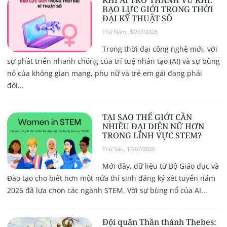
BẠO LỰC GIỚI TRONG THỜI
ĐẠI KỸ THUẬT SỐ
Thứ Năm, 30/07/2026
Trong thời đại công nghệ mới, với
sự phát triển nhanh chóng của trí tuệ nhân tạo (AI) và sự bùng
nổ của không gian mạng, phụ nữ và trẻ em gái đang phải
đối...
TẠI SAO THẾ GIỚI CẦN
NHIỀU ĐẠI DIỆN NỮ HƠN
TRONG LĨNH VỰC STEM?
Thứ Sáu, 17/07/2026
Mới đây, dữ liệu từ Bộ Giáo dục và
Đào tạo cho biết hơn một nửa thí sinh đăng ký xét tuyển năm
2026 đã lựa chọn các ngành STEM. Với sự bùng nổ của AI...
Đội quân Thần thánh Thebes: