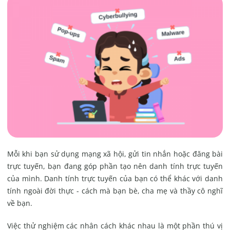
Mỗi khi bạn sử dụng mạng xã hội, gửi tin nhắn hoặc đăng bài
trực tuyến, bạn đang góp phần tạo nên danh tính trực tuyến
của mình. Danh tính trực tuyến của bạn có thể khác với danh
tính ngoài đời thực - cách mà bạn bè, cha mẹ và thầy cô nghĩ
về bạn.
Việc thử nghiệm các nhân cách khác nhau là một phần thú vị