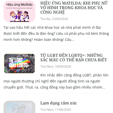
HIỆU ỨNG MATILDA: KHI PHỤ NỮ
VÔ HÌNH TRONG KHOA HỌC VÀ
CÔNG NGHỆ
Thứ Ba, 23/06/2026
Tại sao hầu hết các nhà khoa học và nhà phát minh vĩ đại
được biết đến đều là đàn ông? Liệu có phải phụ nữ kém thông
minh hơn không? Hoàn toàn không! Câu...
TỪ LGBT ĐẾN LGBTQ+: NHỮNG
SẮC MÀU CÓ THỂ BẠN CHƯA BIẾT
Thứ Năm, 18/06/2026
Khi nhắc đến cộng đồng LGBT, phần lớn
mọi người thường chỉ nghĩ đến người đồng tính và người
chuyển giới. Thực ra, cộng đồng này bao gồm nhiều nhóm...
Lạm dụng cảm xúc
Thứ Năm, 11/06/2026