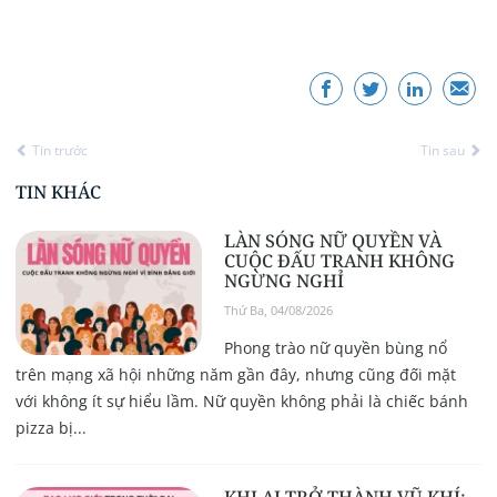
Tin trước
Tin sau
TIN KHÁC
LÀN SÓNG NỮ QUYỀN VÀ
CUỘC ĐẤU TRANH KHÔNG
NGỪNG NGHỈ
Thứ Ba, 04/08/2026
Phong trào nữ quyền bùng nổ
trên mạng xã hội những năm gần đây, nhưng cũng đối mặt
với không ít sự hiểu lầm. Nữ quyền không phải là chiếc bánh
pizza bị...
KHI AI TRỞ THÀNH VŨ KHÍ: