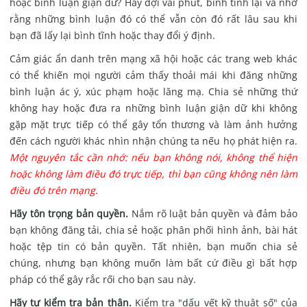
hoặc bình luận giận dữ? Hãy đợi vài phút, bình tĩnh lại và nhớ
rằng những bình luận đó có thể vẫn còn đó rất lâu sau khi
bạn đã lấy lại bình tĩnh hoặc thay đổi ý định.
Cảm giác ẩn danh trên mạng xã hội hoặc các trang web khác
có thể khiến mọi người cảm thấy thoải mái khi đăng những
bình luận ác ý, xúc phạm hoặc lăng mạ. Chia sẻ những thứ
không hay hoặc đưa ra những bình luận giận dữ khi không
gặp mặt trực tiếp có thể gây tổn thương và làm ảnh hưởng
đến cách người khác nhìn nhận chúng ta nếu họ phát hiện ra.
Một nguyên tắc cần nhớ: nếu bạn không nói, không thể hiện
hoặc không làm điều đó trực tiếp, thì bạn cũng không nên làm
điều đó trên mạng.
Hãy tôn trọng bản quyền.
Nắm rõ luật bản quyền và đảm bảo
bạn không đăng tải, chia sẻ hoặc phân phối hình ảnh, bài hát
hoặc tệp tin có bản quyền. Tất nhiên, bạn muốn chia sẻ
chúng, nhưng bạn không muốn làm bất cứ điều gì bất hợp
pháp có thể gây rắc rối cho bạn sau này.
Hãy tự kiểm tra bản thân.
Kiểm tra "dấu vết kỹ thuật số" của