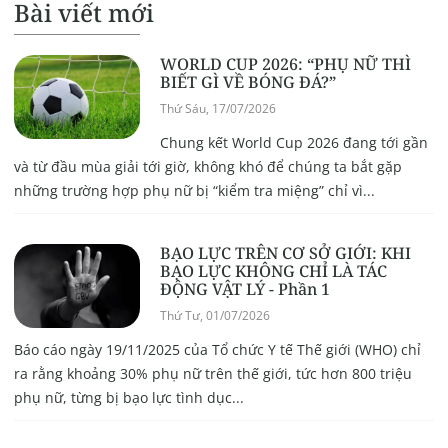
Bài viết mới
WORLD CUP 2026: “PHỤ NỮ THÌ
BIẾT GÌ VỀ BÓNG ĐÁ?”
Thứ Sáu, 17/07/2026
Chung kết World Cup 2026 đang tới gần
và từ đầu mùa giải tới giờ, không khó để chúng ta bắt gặp
những trường hợp phụ nữ bị “kiểm tra miệng” chỉ vì...
BẠO LỰC TRÊN CƠ SỞ GIỚI: KHI
BẠO LỰC KHÔNG CHỈ LÀ TÁC
ĐỘNG VẬT LÝ - Phần 1
Thứ Tư, 01/07/2026
Báo cáo ngày 19/11/2025 của Tổ chức Y tế Thế giới (WHO) chỉ
ra rằng khoảng 30% phụ nữ trên thế giới, tức hơn 800 triệu
phụ nữ, từng bị bạo lực tình dục...