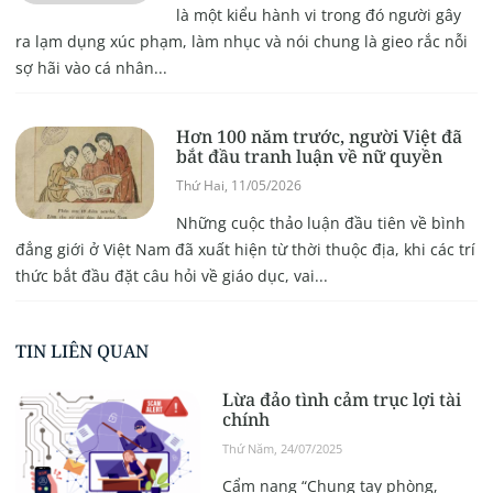
là một kiểu hành vi trong đó người gây
ra lạm dụng xúc phạm, làm nhục và nói chung là gieo rắc nỗi
sợ hãi vào cá nhân...
Hơn 100 năm trước, người Việt đã
bắt đầu tranh luận về nữ quyền
Thứ Hai, 11/05/2026
Những cuộc thảo luận đầu tiên về bình
đẳng giới ở Việt Nam đã xuất hiện từ thời thuộc địa, khi các trí
thức bắt đầu đặt câu hỏi về giáo dục, vai...
TIN LIÊN QUAN
Lừa đảo tình cảm trục lợi tài
chính
Thứ Năm, 24/07/2025
Cẩm nang “Chung tay phòng,