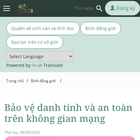
Đăng ký
Quyền về sinh sản và tình dục
Bình đẳng giới
Bạo lực trên cơ sở giới
Powered by
Translate
/
/
Trang chủ
Bình đẳng giới
Bảo vệ danh tính và an toàn
trên không gian mạng
Thứ Hai, 08/06/2026