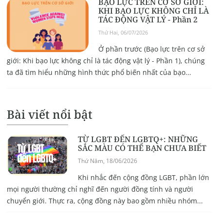
BẠO LỰC TRÊN CƠ SỞ GIỚI:
KHI BẠO LỰC KHÔNG CHỈ LÀ
TÁC ĐỘNG VẬT LÝ - Phần 2
Thứ Hai, 06/07/2026
Ở phần trước (Bạo lực trên cơ sở
giới: Khi bạo lực không chỉ là tác động vật lý - Phần 1), chúng
ta đã tìm hiểu những hình thức phổ biến nhất của bạo...
Bài viết nổi bật
TỪ LGBT ĐẾN LGBTQ+: NHỮNG
SẮC MÀU CÓ THỂ BẠN CHƯA BIẾT
Thứ Năm, 18/06/2026
Khi nhắc đến cộng đồng LGBT, phần lớn
mọi người thường chỉ nghĩ đến người đồng tính và người
chuyển giới. Thực ra, cộng đồng này bao gồm nhiều nhóm...