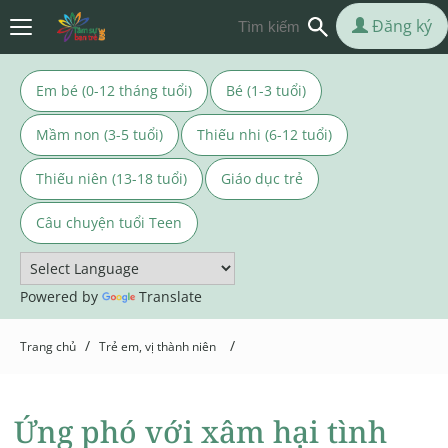
Đăng ký
Em bé (0-12 tháng tuổi)
Bé (1-3 tuổi)
Mầm non (3-5 tuổi)
Thiếu nhi (6-12 tuổi)
Thiếu niên (13-18 tuổi)
Giáo dục trẻ
Câu chuyện tuổi Teen
Powered by
Translate
/
/
Trang chủ
Trẻ em, vị thành niên
Ứng phó với xâm hại tình