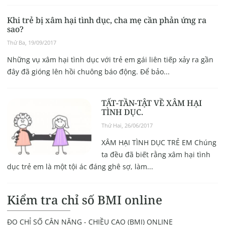
Khi trẻ bị xâm hại tình dục, cha mẹ cần phản ứng ra
sao?
Thứ Ba, 19/09/2017
Những vụ xâm hại tình dục với trẻ em gái liên tiếp xảy ra gần
đây đã gióng lên hồi chuông báo động. Để bảo...
TẤT-TẦN-TẬT VỀ XÂM HẠI
TÌNH DỤC.
Thứ Hai, 26/06/2017
XÂM HẠI TÌNH DỤC TRẺ EM Chúng
ta đều đã biết rằng xâm hại tình
dục trẻ em là một tội ác đáng ghê sợ, làm...
Kiểm tra chỉ số BMI online
ĐO CHỈ SỐ CÂN NẶNG - CHIỀU CAO (BMI) ONLINE