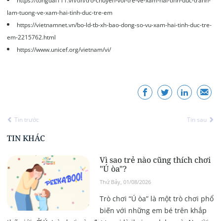
https://tongdai111.vn/tin/tro-chuyen-voi-tre-ve-xam-hai-tinh-duc-tranh-
lam-tuong-ve-xam-hai-tinh-duc-tre-em
https://vietnamnet.vn/bo-ld-tb-xh-bao-dong-so-vu-xam-hai-tinh-duc-tre-
em-2215762.html
https://www.unicef.org/vietnam/vi/
Tin trước
Tin sau
TIN KHÁC
Vì sao trẻ nào cũng thích chơi
"Ú òa"?
Thứ Bảy, 01/08/2026
Trò chơi “Ú òa” là một trò chơi phổ
biến với những em bé trên khắp