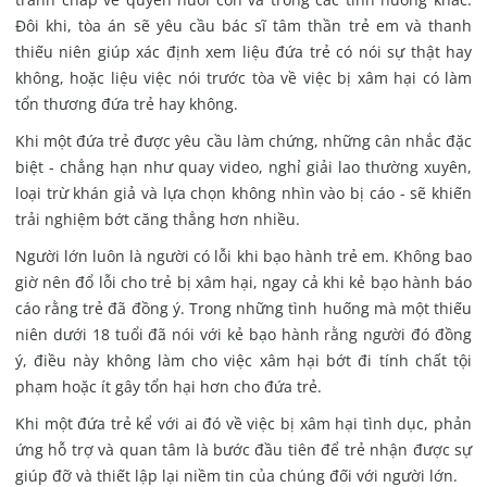
Đôi khi, tòa án sẽ yêu cầu bác sĩ tâm thần trẻ em và thanh
thiếu niên giúp xác định xem liệu đứa trẻ có nói sự thật hay
không, hoặc liệu việc nói trước tòa về việc bị xâm hại có làm
tổn thương đứa trẻ hay không.
Khi một đứa trẻ được yêu cầu làm chứng, những cân nhắc đặc
biệt - chẳng hạn như quay video, nghỉ giải lao thường xuyên,
loại trừ khán giả và lựa chọn không nhìn vào bị cáo - sẽ khiến
trải nghiệm bớt căng thẳng hơn nhiều.
Người lớn luôn là người có lỗi khi bạo hành trẻ em. Không bao
giờ nên đổ lỗi cho trẻ bị xâm hại, ngay cả khi kẻ bạo hành báo
cáo rằng trẻ đã đồng ý. Trong những tình huống mà một thiếu
niên dưới 18 tuổi đã nói với kẻ bạo hành rằng người đó đồng
ý, điều này không làm cho việc xâm hại bớt đi tính chất tội
phạm hoặc ít gây tổn hại hơn cho đứa trẻ.
Khi một đứa trẻ kể với ai đó về việc bị xâm hại tình dục, phản
ứng hỗ trợ và quan tâm là bước đầu tiên để trẻ nhận được sự
giúp đỡ và thiết lập lại niềm tin của chúng đối với người lớn.