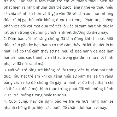
trẻ nói. Các bác sĩ tâm thần trẻ em và thanh thiếu niên đã
phát hiện ra rằng những đứa trẻ được lắng nghe và thấu hiểu
sẽ chia sẻ nhiều hơn và ít gặp vấn đề về cảm xúc hơn những
đứa trẻ bị gạt bỏ hoặc không được tin tưởng. Phản ứng không
phán xét đối với một đứa trẻ tiết lộ việc bị xâm hại tình dục là
rất quan trọng để chúng chữa lành vết thương do điều này.
Đảm bảo với trẻ rằng chúng đã làm đúng khi chia sẻ. Một
đứa trẻ ở gần kẻ bạo hành có thể cảm thấy tội lỗi khi tiết lộ bí
mật. Trẻ có thể cảm thấy sợ hãi nếu kẻ bạo hành đe dọa làm
hại trẻ hoặc các thành viên khác trong gia đình như một hình
phạt vì đã nói ra bí mật.
Nói với trẻ rằng trẻ không có lỗi trong việc bị xâm hại tình
dục. Hầu hết trẻ em khi cố gắng hiểu sự xâm hại sẽ tin rằng
bằng cách nào đó chúng đã gây ra hành vi đó hoặc thậm chí
có thể coi đó là một hình thức trừng phạt đối với những hành
vi sai trái tưởng tượng hoặc thực sự.
Cuối cùng, hãy đề nghị bảo vệ trẻ và hứa rằng bạn sẽ
nhanh chóng thực hiện các bước để chấm dứt hành vi này.