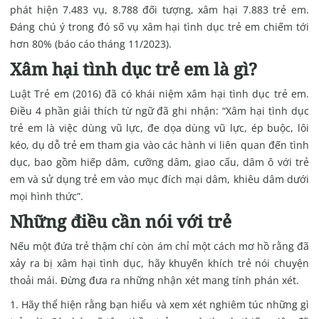
phát hiện 7.483 vụ, 8.788 đối tượng, xâm hại 7.883 trẻ em.
Đáng chú ý trong đó số vụ xâm hại tình dục trẻ em chiếm tới
hơn 80% (báo cáo tháng 11/2023).
Xâm hại tình dục trẻ em là gì?
Luật Trẻ em (2016) đã có khái niệm xâm hại tình dục trẻ em.
Điều 4 phần giải thích từ ngữ đã ghi nhận: “Xâm hại tình dục
trẻ em là việc dùng vũ lực, đe dọa dùng vũ lực, ép buộc, lôi
kéo, dụ dỗ trẻ em tham gia vào các hành vi liên quan đến tình
dục, bao gồm hiếp dâm, cưỡng dâm, giao cấu, dâm ô với trẻ
em và sử dụng trẻ em vào mục đích mại dâm, khiêu dâm dưới
mọi hình thức”.
Những điều cần nói với trẻ
Nếu một đứa trẻ thậm chí còn ám chỉ một cách mơ hồ rằng đã
xảy ra bị xâm hại tình dục, hãy khuyến khích trẻ nói chuyện
thoải mái. Đừng đưa ra những nhận xét mang tính phán xét.
Hãy thể hiện rằng bạn hiểu và xem xét nghiêm túc những gì