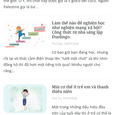
thế giới. Ở Ý, trò chơi này được gọi là il gioco del cucù. Người
Palestine gọi là ba'...
Làm thế nào để nghiện học
như nghiện mạng xã hội?
Công thức từ nhà sáng lập
Duolingo.
Thứ Sáu, 24/07/2026
Có bao giờ bạn đang học, nhưng
rồi lại vô thức cầm điện thoại lên "lướt một chút" và khi nhìn
đồng hồ thì đã hơn một tiếng trôi qua? Nhiều người cho
rằng...
Mùi cơ thể ở trẻ em và thanh
thiếu niên
Thứ Tư, 15/07/2026
Một trong những dấu hiệu đầu
tiên của tuổi dậy thì ở trẻ có thể là