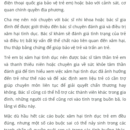
điện thoại quốc gia bảo vệ trẻ em) hoặc báo với cảnh sát, cơ
quan chính quyền địa phương.
Cha mẹ nên nói chuyện với bác sĩ nhi khoa hoặc bác sĩ gia
đình để được giới thiệu đến bác sĩ chuyên đánh giá và điều trị
xâm hại tình dục. Bác sĩ khám sẽ đánh giá tình trạng của trẻ
và điều trị bất kỳ vấn đề thể chất nào liên quan đến xâm hại,
thu thập bằng chứng để giúp bảo vệ trẻ và trấn an trẻ.
Trẻ em bị xâm hại tình dục nên được bác sĩ tâm thần trẻ em
và thanh thiếu niên hoặc chuyên gia về sức khỏe tâm thần
đánh giá để tìm hiểu xem việc xâm hại tình dục đã ảnh hưởng
đến trẻ như thế nào và để xác định xem liệu trẻ có cần trợ
giúp chuyên môn liên tục để giải quyết chấn thương hay
không. Bác sĩ cũng có thể hỗ trợ các thành viên khác trong gia
đình, những người có thể cũng rơi vào tình trạng buồn bã, lo
lắng vì điều này.
Mặc dù hầu hết các cáo buộc xâm hại tình dục trẻ em đều
đúng, nhưng một số cáo buộc sai có thể nảy sinh trong các
tranh chấp về quyền nuôi con và trong các tình huống khác.