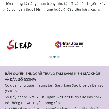
triển những kỹ năng quan trọng như tập đi và nói chuyện. Hãy
giúp con bạn thực hiện những bước đi đầu tiên bằng cách...
BẢN QUYỀN THUỘC VỀ TRUNG TÂM SÁNG KIẾN SỨC KHỎE
VÀ DÂN SỐ (CCIHP)
Cơ quan chủ quản: Trung tâm Sáng kiến Sức khỏe và Dân số
(CCIHP)
Số giấy phép: 92/GP-CBC, ngày 07/03/2008 do Cục Báo chí -
Bộ Thông tin và Truyền thông cấp.
Địa chỉ: Số 48, Ngõ 251/8 Nguyễn Khang, Cầu Giấy, Hà Nội