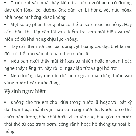
Trước khi vào nhà, hãy kiểm tra bên ngoài xem có đường
dây điện lỏng lẻo, đường ống dẫn khí bị hỏng, vết nứt móng
nhà hoặc hư hỏng khác không.
Một số bộ phận trong nhà có thể bị sập hoặc hư hỏng. Hãy
cẩn thận khi tiếp cận lối vào. Kiểm tra xem mái hiên và mái
hiên có đủ khả năng chịu lực không.
Hãy cẩn thận với các loài động vật hoang dã, đặc biệt là rắn
độc có thể tràn vào nhà bạn theo nước lũ.
Nếu bạn ngửi thấy mùi khí gas tự nhiên hoặc propan hoặc
nghe thấy tiếng rít, hãy rời đi ngay lập tức và gọi hỗ trợ.
Nếu đường dây điện bị đứt bên ngoài nhà, đừng bước vào
vũng nước hoặc nước đọng.
Vệ sinh nguy hiểm
Không cho trẻ em chơi đùa trong nước lũ hoặc với bất kỳ
đá, bùn hoặc mảnh vụn nào có trong nước lũ. Nước lũ có thể
chứa hàm lượng hóa chất hoặc vi khuẩn cao, bao gồm cả nước
thải thô từ các trạm bơm, cống rãnh hoặc hệ thống tự hoại bị
hỏng.