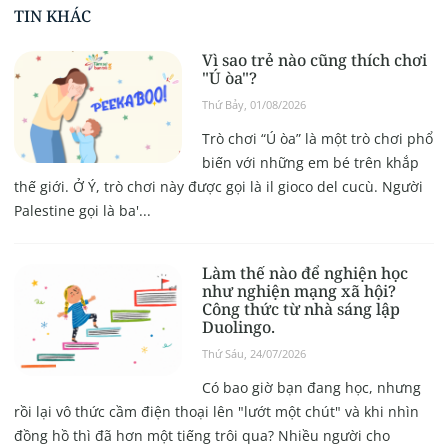
TIN KHÁC
Vì sao trẻ nào cũng thích chơi
"Ú òa"?
Thứ Bảy, 01/08/2026
Trò chơi “Ú òa” là một trò chơi phổ
biến với những em bé trên khắp
thế giới. Ở Ý, trò chơi này được gọi là il gioco del cucù. Người
Palestine gọi là ba'...
Làm thế nào để nghiện học
như nghiện mạng xã hội?
Công thức từ nhà sáng lập
Duolingo.
Thứ Sáu, 24/07/2026
Có bao giờ bạn đang học, nhưng
rồi lại vô thức cầm điện thoại lên "lướt một chút" và khi nhìn
đồng hồ thì đã hơn một tiếng trôi qua? Nhiều người cho