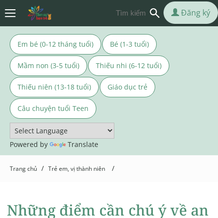
Đăng ký
Em bé (0-12 tháng tuổi)
Bé (1-3 tuổi)
Mầm non (3-5 tuổi)
Thiếu nhi (6-12 tuổi)
Thiếu niên (13-18 tuổi)
Giáo dục trẻ
Câu chuyện tuổi Teen
Powered by
Translate
/
/
Trang chủ
Trẻ em, vị thành niên
Những điểm cần chú ý về an