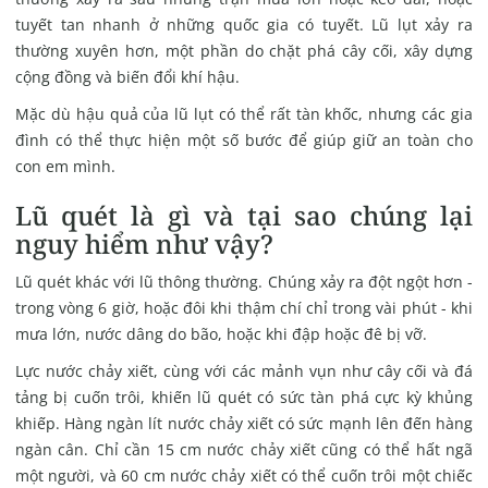
tuyết tan nhanh ở những quốc gia có tuyết. Lũ lụt xảy ra
thường xuyên hơn, một phần do chặt phá cây cối, xây dựng
cộng đồng và biến đổi khí hậu.
Mặc dù hậu quả của lũ lụt có thể rất tàn khốc, nhưng các gia
đình có thể thực hiện một số bước để giúp giữ an toàn cho
con em mình.
Lũ quét là gì và tại sao chúng lại
nguy hiểm như vậy?
Lũ quét khác với lũ thông thường. Chúng xảy ra đột ngột hơn -
trong vòng 6 giờ, hoặc đôi khi thậm chí chỉ trong vài phút - khi
mưa lớn, nước dâng do bão, hoặc khi đập hoặc đê bị vỡ.
Lực nước chảy xiết, cùng với các mảnh vụn như cây cối và đá
tảng bị cuốn trôi, khiến lũ quét có sức tàn phá cực kỳ khủng
khiếp. Hàng ngàn lít nước chảy xiết có sức mạnh lên đến hàng
ngàn cân. Chỉ cần 15 cm nước chảy xiết cũng có thể hất ngã
một người, và 60 cm nước chảy xiết có thể cuốn trôi một chiếc