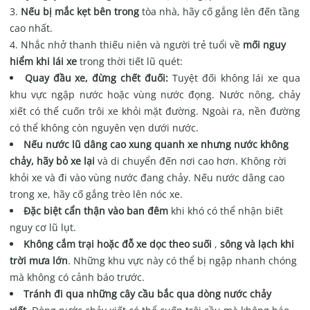
Nếu bị mắc kẹt bên trong
tòa nhà, hãy cố gắng lên đến tầng
cao nhất.
Nhắc nhở thanh thiếu niên và người trẻ tuổi về
mối nguy
hiểm khi
lái xe
trong thời tiết lũ quét:
Quay đầu xe, đừng chết đuối:
Tuyệt đối không lái xe qua
khu vực ngập nước hoặc vùng nước đọng. Nước nông, chảy
xiết có thể cuốn trôi xe khỏi mặt đường. Ngoài ra, nền đường
có thể không còn nguyên vẹn dưới nước.
Nếu nước lũ dâng cao xung quanh xe nhưng nước không
chảy, hãy bỏ xe lại
và di chuyển đến nơi cao hơn. Không rời
khỏi xe và đi vào vùng nước đang chảy. Nếu nước dâng cao
trong xe, hãy cố gắng trèo lên nóc xe.
Đặc biệt cẩn thận vào ban đêm
khi khó có thể nhận biết
nguy cơ lũ lụt.
Không cắm trại hoặc đỗ xe dọc theo suối
,
sông và lạch khi
trời mưa lớn
. Những khu vực này có thể bị ngập nhanh chóng
mà không có cảnh báo trước.
Tránh đi qua những cây cầu bắc qua dòng nước chảy