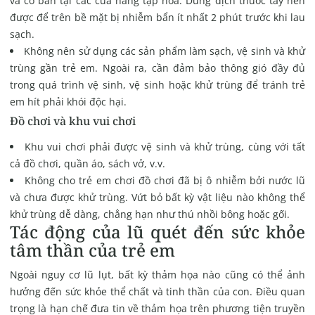
và có bán tại các cửa hàng tạp hóa. Dung dịch thuốc tẩy nên
được để trên bề mặt bị nhiễm bẩn ít nhất 2 phút trước khi lau
sạch.
Không nên sử dụng các sản phẩm làm sạch, vệ sinh và khử
trùng gần trẻ em. Ngoài ra, cần đảm bảo thông gió đầy đủ
trong quá trình vệ sinh, vệ sinh hoặc khử trùng để tránh trẻ
em hít phải khói độc hại.
Đồ chơi và khu vui chơi
Khu vui chơi phải được vệ sinh và khử trùng, cùng với tất
cả đồ chơi, quần áo, sách vở, v.v.
Không cho trẻ em chơi đồ chơi đã bị ô nhiễm bởi nước lũ
và chưa được khử trùng. Vứt bỏ bất kỳ vật liệu nào không thể
khử trùng dễ dàng, chẳng hạn như thú nhồi bông hoặc gối.
Tác động của lũ quét đến sức khỏe
tâm thần của trẻ em
Ngoài nguy cơ lũ lụt, bất kỳ thảm họa nào cũng có thể ảnh
hưởng đến sức khỏe thể chất và tinh thần của con. Điều quan
trọng là hạn chế đưa tin về thảm họa trên phương tiện truyền