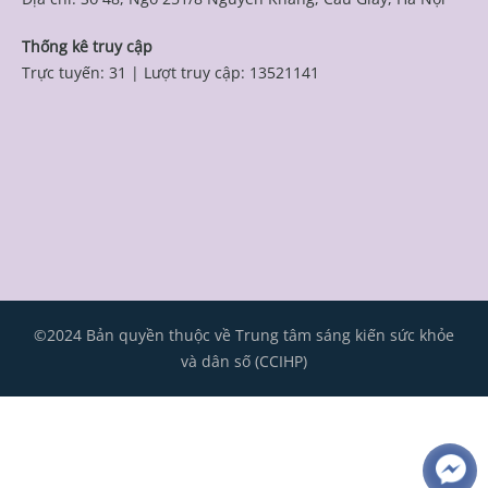
Thống kê truy cập
Trực tuyến: 31
|
Lượt truy cập: 13521141
©2024 Bản quyền thuộc về Trung tâm sáng kiến sức khỏe
và dân số (CCIHP)