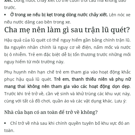
xiết.
Dòng nước chảy xiết có thể cuốn trôi cầu mà không báo
trước.
Ở trong xe nếu bị kẹt trong dòng nước chảy xiết.
Lên nóc xe
nếu nước dâng cao bên trong xe.
Cha mẹ nên làm gì sau trận lũ quét?
Hậu quả của lũ quét có thể nguy hiểm gần bằng chính trận lũ.
Ba nguyên nhân chính là nguy cơ về điện, nấm mốc và nước
bị ô nhiễm. Trẻ em đặc biệt dễ bị tổn thương trước những mối
nguy hiểm từ môi trường này.
Phụ huynh nên hạn chế trẻ em tham gia vào hoạt động khắc
phục hậu quả lũ quét.
Trẻ em, thanh thiếu niên và phụ nữ
mang thai không nên tham gia vào các hoạt động dọn dẹp
.
Trước khi trẻ trở về, cần vệ sinh và khử trùng các khu vực này,
cùng với tất cả đồ chơi, quần áo và các vật dụng khác. Lưu ý:
Nhà của bạn có an toàn để trở về không?
Chỉ trở về nhà sau khi chính quyền tuyên bố khu vực đó an
toàn.