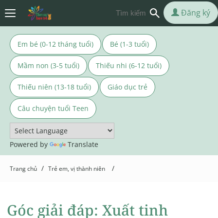
Đăng ký
Em bé (0-12 tháng tuổi)
Bé (1-3 tuổi)
Mầm non (3-5 tuổi)
Thiếu nhi (6-12 tuổi)
Thiếu niên (13-18 tuổi)
Giáo dục trẻ
Câu chuyện tuổi Teen
Powered by
Translate
/
/
Trang chủ
Trẻ em, vị thành niên
Góc giải đáp: Xuất tinh