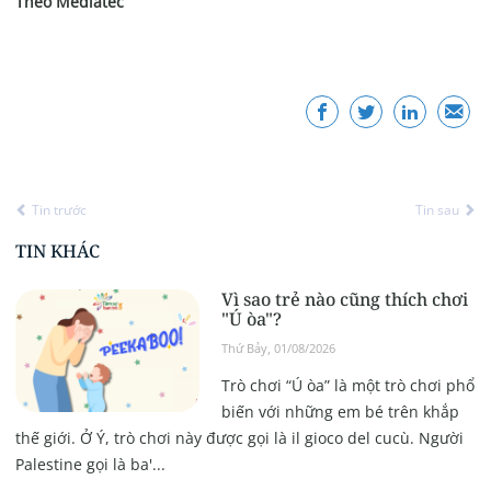
Theo Medlatec
Tin trước
Tin sau
TIN KHÁC
Vì sao trẻ nào cũng thích chơi
"Ú òa"?
Thứ Bảy, 01/08/2026
Trò chơi “Ú òa” là một trò chơi phổ
biến với những em bé trên khắp
thế giới. Ở Ý, trò chơi này được gọi là il gioco del cucù. Người
Palestine gọi là ba'...