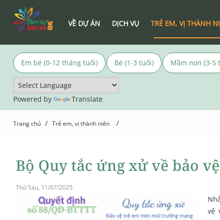
VỀ DỰ ÁN
DỊCH VỤ
TRẺ EM, VỊ THÀNH N
Em bé (0-12 tháng tuổi)
Bé (1-3 tuổi)
Mầm non (3-5 t
Powered by
Translate
/
/
Trang chủ
Trẻ em, vị thành niên
Bộ Quy tắc ứng xử về bảo v
Thứ Sáu, 11/07/2025
Nhằ
vệ 