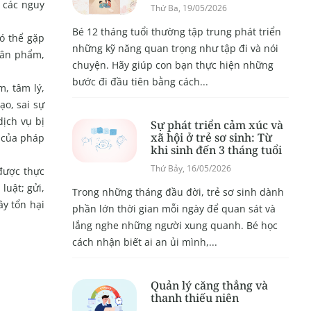
à các nguy
Thứ Ba, 19/05/2026
Bé 12 tháng tuổi thường tập trung phát triển
ó thể gặp
những kỹ năng quan trọng như tập đi và nói
nhân phẩm,
chuyện. Hãy giúp con bạn thực hiện những
bước đi đầu tiên bằng cách...
m, tâm lý,
ạo, sai sự
dịch vụ bị
Sự phát triển cảm xúc và
xã hội ở trẻ sơ sinh: Từ
h của pháp
khi sinh đến 3 tháng tuổi
Thứ Bảy, 16/05/2026
 được thực
luật; gửi,
Trong những tháng đầu đời, trẻ sơ sinh dành
ây tổn hại
phần lớn thời gian mỗi ngày để quan sát và
lắng nghe những người xung quanh. Bé học
cách nhận biết ai an ủi mình,...
Quản lý căng thẳng và
thanh thiếu niên