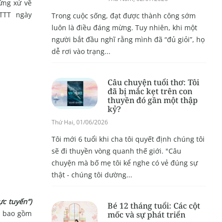
ứng xử về
TTT ngày
Trong cuộc sống, đạt được thành công sớm
luôn là điều đáng mừng. Tuy nhiên, khi một
người bắt đầu nghĩ rằng mình đã “đủ giỏi”, họ
dễ rơi vào trạng...
Câu chuyện tuổi thơ: Tôi
đã bị mắc kẹt trên con
thuyền đó gần một thập
kỷ?
Thứ Hai, 01/06/2026
Tôi mới 6 tuổi khi cha tôi quyết định chúng tôi
sẽ đi thuyền vòng quanh thế giới. "Câu
chuyện mà bố mẹ tôi kể nghe có vẻ đúng sự
thật - chúng tôi dường...
ực tuyến”)
Bé 12 tháng tuổi: Các cột
n, bao gồm
mốc và sự phát triển