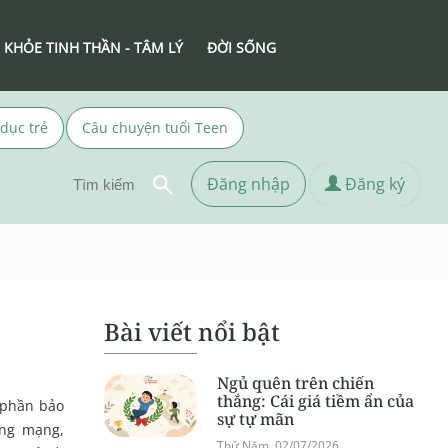
 KHỎE TINH THẦN - TÂM LÝ
ĐỜI SỐNG
 dục trẻ
Câu chuyện tuổi Teen
Đăng nhập
Đăng ký
Bài viết nổi bật
Ngủ quên trên chiến
thắng: Cái giá tiềm ẩn của
 phần bảo
sự tự mãn
ờng mạng,
Thứ Năm, 02/07/2026