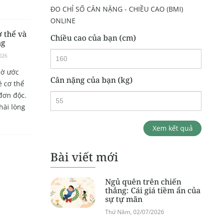
ĐO CHỈ SỐ CÂN NẶNG - CHIỀU CAO (BMI)
ONLINE
 thể và
Chiều cao của bạn (cm)
ng
026
iờ ước
Cân nặng của bạn (kg)
ề cơ thể
đơn độc.
hài lòng
Xem kết quả
Bài viết mới
Ngủ quên trên chiến
thắng: Cái giá tiềm ẩn của
sự tự mãn
Thứ Năm, 02/07/2026