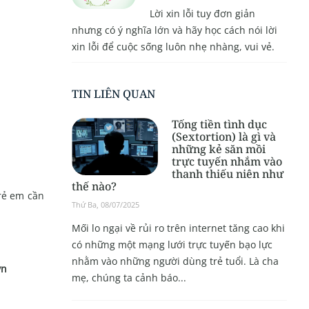
Lời xin lỗi tuy đơn giản
nhưng có ý nghĩa lớn và hãy học cách nói lời
xin lỗi để cuộc sống luôn nhẹ nhàng, vui vẻ.
TIN LIÊN QUAN
Tống tiền tình dục
(Sextortion) là gì và
những kẻ săn mồi
trực tuyến nhắm vào
thanh thiếu niên như
thế nào?
trẻ em cần
Thứ Ba, 08/07/2025
Mối lo ngại về rủi ro trên internet tăng cao khi
có những một mạng lưới trực tuyến bạo lực
nhằm vào những người dùng trẻ tuổi. Là cha
vn
mẹ, chúng ta cảnh báo...