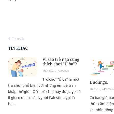
Tin trước
TIN KHÁC
Vì sao trẻ nào cũng
thích chơi "Ú òa"?
Thứ Bảy, 01/08/2026
Trò chơi “Ú òa” là một
Duolingo.
trò chơi phổ biến với những em bé trên
Thứ Sáu, 24/07/20
khắp thế giới. Ở Ý, trò chơi này được gọi là
il gioco del cucù. Người Palestine gọi là
Có bao giờ bạn
ba'...
thức cầm điện 
khi nhìn đồng 