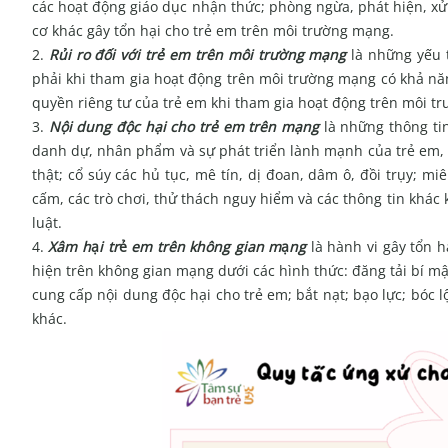
các hoạt động giáo dục nhận thức; phòng ngừa, phát hiện, xử
cơ khác gây tổn hại cho trẻ em trên môi trường mạng.
Rủi ro đối với trẻ em trên môi trường mạng
là những yếu 
phải khi tham gia hoạt động trên môi trường mạng có khả năn
quyền riêng tư của trẻ em khi tham gia hoạt động trên môi t
Nội dung độc hại cho trẻ em trên mạng
là những thông tin 
danh dự, nhân phẩm và sự phát triển lành mạnh của trẻ em, b
thật; cổ súy các hủ tục, mê tín, dị đoan, dâm ô, đồi trụy; mi
cấm, các trò chơi, thử thách nguy hiểm và các thông tin khác
luật.
Xâm h
ạ
i tr
ẻ
em trên không gian m
ạ
ng
là hành vi gây tổn 
hiện trên không gian mạng dưới các hình thức: đăng tải bí mật
cung cấp nội dung độc hại cho trẻ em; bắt nạt; bạo lực; bóc l
khác.