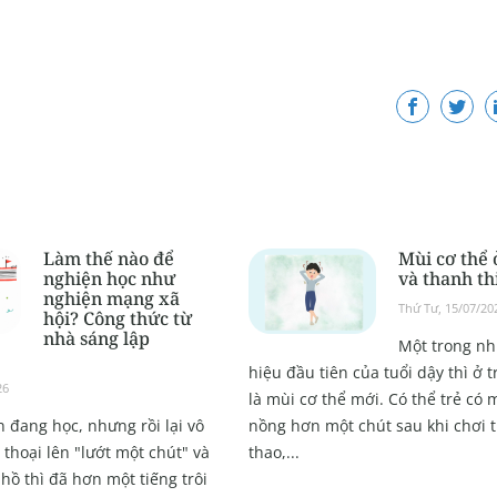
Làm thế nào để
Mùi cơ thể 
nghiện học như
và thanh th
nghiện mạng xã
Thứ Tư, 15/07/20
hội? Công thức từ
nhà sáng lập
Một trong n
hiệu đầu tiên của tuổi dậy thì ở t
26
là mùi cơ thể mới. Có thể trẻ có 
 đang học, nhưng rồi lại vô
nồng hơn một chút sau khi chơi 
thoại lên "lướt một chút" và
thao,...
hồ thì đã hơn một tiếng trôi