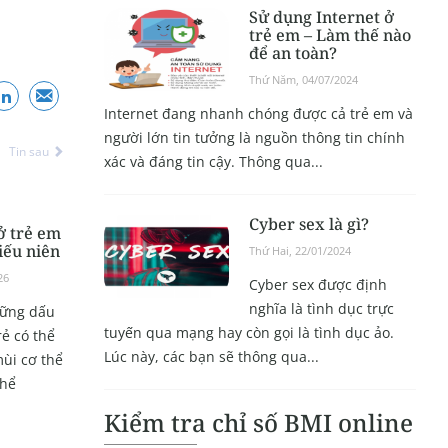
Sử dụng Internet ở
trẻ em – Làm thế nào
để an toàn?
Thứ Năm, 04/07/2024
Internet đang nhanh chóng được cả trẻ em và
người lớn tin tưởng là nguồn thông tin chính
Tin sau
xác và đáng tin cậy. Thông qua...
Cyber sex là gì?
ở trẻ em
iếu niên
Thứ Hai, 22/01/2024
26
Cyber sex được định
nghĩa là tình dục trực
hững dấu
tuyến qua mạng hay còn gọi là tình dục ảo.
rẻ có thể
Lúc này, các bạn sẽ thông qua...
mùi cơ thể
thể
Kiểm tra chỉ số BMI online