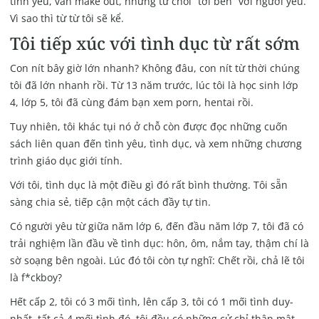
tình yêu, vẫn make out, nhưng từ chối “tới bến” với người yêu.
Vì sao thì từ từ tôi sẽ kể.
Tôi tiếp xúc với tình dục từ rất sớm
Con nít bây giờ lớn nhanh? Không đâu, con nít từ thời chúng
tôi đã lớn nhanh rồi. Từ 13 năm trước, lúc tôi là học sinh lớp
4, lớp 5, tôi đã cùng đám bạn
xem porn
, hentai rồi.
Tuy nhiên, tôi khác tụi nó ở chỗ còn được đọc những cuốn
sách liên quan đến tình yêu, tình dục, và xem những chương
trình giáo dục giới tính.
Với tôi, tình dục là một điều gì đó rất bình thường. Tôi sẵn
sàng chia sẻ, tiếp cận một cách đầy tự tin.
Có người yêu từ giữa năm lớp 6, đến đầu năm lớp 7, tôi đã có
trải nghiệm lần đầu về tình dục: hôn, ôm, nắm tay, thậm chí là
sờ soạng bên ngoài. Lúc đó tôi còn tự nghĩ: Chết rồi, chả lẽ tôi
là f*ckboy?
Hết cấp 2, tôi có 3 mối tình, lên cấp 3, tôi có 1 mối tình duy-
nhất, tất cả 4 mối tình đó, tôi đều có những cử chỉ thân mật,