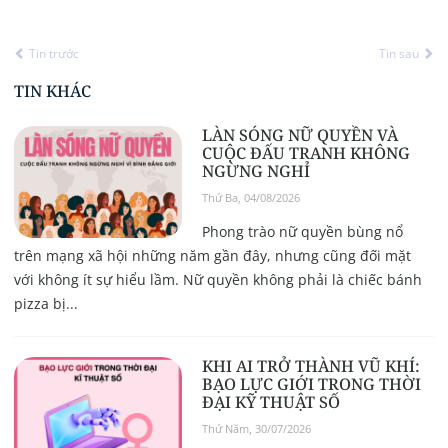
Tin trước
Tin sau
TIN KHÁC
LÀN SÓNG NỮ QUYỀN VÀ
CUỘC ĐẤU TRANH KHÔNG
NGỪNG NGHỈ
Thứ Ba, 04/08/2026
Phong trào nữ quyền bùng nổ
trên mạng xã hội những năm gần đây, nhưng cũng đối mặt
với không ít sự hiểu lầm. Nữ quyền không phải là chiếc bánh
pizza bị...
KHI AI TRỞ THÀNH VŨ KHÍ:
BẠO LỰC GIỚI TRONG THỜI
ĐẠI KỸ THUẬT SỐ
Thứ Năm, 30/07/2026