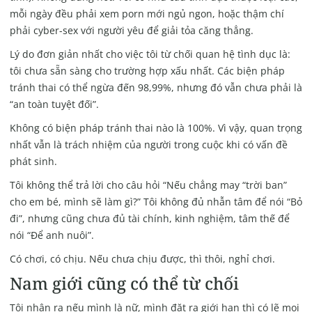
mỗi ngày đều phải xem porn mới ngủ ngon, hoặc thậm chí
phải
cyber-sex
với người yêu để giải tỏa căng thẳng.
Lý do đơn giản nhất cho việc tôi từ chối quan hệ tình dục là:
tôi chưa sẵn sàng cho trường hợp xấu nhất. Các biện pháp
tránh thai có thể ngừa đến 98,99%, nhưng đó vẫn chưa phải là
“an toàn tuyệt đối”.
Không có biện pháp tránh thai nào là 100%. Vì vậy, quan trọng
nhất vẫn là trách nhiệm của người trong cuộc khi có vấn đề
phát sinh.
Tôi không thể trả lời cho câu hỏi “Nếu chẳng may “trời ban”
cho em bé, mình sẽ làm gì?” Tôi không đủ nhẫn tâm để nói “Bỏ
đi”, nhưng cũng chưa đủ tài chính, kinh nghiệm, tâm thế để
nói “Để anh nuôi”.
Có chơi, có chịu. Nếu chưa chịu được, thì thôi, nghỉ chơi.
Nam giới cũng có thể từ chối
Tôi nhận ra nếu mình là nữ, mình đặt ra giới hạn thì có lẽ mọi