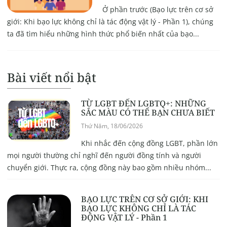
Ở phần trước (Bạo lực trên cơ sở
giới: Khi bạo lực không chỉ là tác động vật lý - Phần 1), chúng
ta đã tìm hiểu những hình thức phổ biến nhất của bạo...
Bài viết nổi bật
TỪ LGBT ĐẾN LGBTQ+: NHỮNG
SẮC MÀU CÓ THỂ BẠN CHƯA BIẾT
Thứ Năm, 18/06/2026
Khi nhắc đến cộng đồng LGBT, phần lớn
mọi người thường chỉ nghĩ đến người đồng tính và người
chuyển giới. Thực ra, cộng đồng này bao gồm nhiều nhóm...
BẠO LỰC TRÊN CƠ SỞ GIỚI: KHI
BẠO LỰC KHÔNG CHỈ LÀ TÁC
ĐỘNG VẬT LÝ - Phần 1