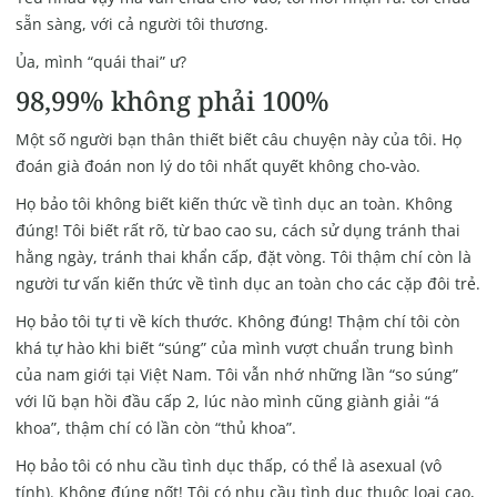
sẵn sàng, với cả người tôi thương.
Ủa, mình “quái thai” ư?
98,99% không phải 100%
Một số người bạn thân thiết biết câu chuyện này của tôi. Họ
đoán già đoán non lý do tôi nhất quyết không cho-vào.
Họ bảo tôi không biết kiến thức về tình dục an toàn. Không
đúng! Tôi biết rất rõ, từ bao cao su, cách sử dụng tránh thai
hằng ngày, tránh thai khẩn cấp, đặt vòng. Tôi thậm chí còn là
người tư vấn kiến thức về tình dục an toàn cho các cặp đôi trẻ.
Họ bảo tôi tự ti về kích thước. Không đúng! Thậm chí tôi còn
khá tự hào khi biết “súng” của mình vượt chuẩn trung bình
của nam giới tại Việt Nam. Tôi vẫn nhớ những lần “so súng”
với lũ bạn hồi đầu cấp 2, lúc nào mình cũng giành giải “á
khoa”, thậm chí có lần còn “thủ khoa”.
Họ bảo tôi có nhu cầu tình dục thấp, có thể là
asexual (vô
tính)
. Không đúng nốt! Tôi có nhu cầu tình dục thuộc loại cao,