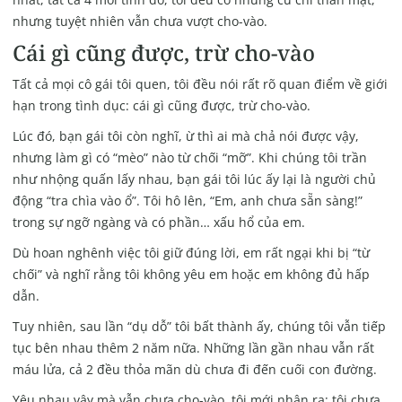
nhưng tuyệt nhiên vẫn chưa vượt cho-vào.
Cái gì cũng được, trừ cho-vào
Tất cả mọi cô gái tôi quen, tôi đều nói rất rõ quan điểm về giới
hạn trong tình dục: cái gì cũng được, trừ cho-vào.
Lúc đó, bạn gái tôi còn nghĩ, ừ thì ai mà chả nói được vậy,
nhưng làm gì có “mèo” nào từ chối “mỡ”. Khi chúng tôi trần
như nhộng quấn lấy nhau, bạn gái tôi lúc ấy lại là người chủ
động “tra chìa vào ổ”. Tôi hô lên, “Em, anh chưa sẵn sàng!”
trong sự ngỡ ngàng và có phần… xấu hổ của em.
Dù hoan nghênh việc tôi giữ đúng lời, em rất ngại khi bị “từ
chối” và nghĩ rằng tôi không yêu em hoặc em không đủ hấp
dẫn.
Tuy nhiên, sau lần “dụ dỗ” tôi bất thành ấy, chúng tôi vẫn tiếp
tục bên nhau thêm 2 năm nữa. Những lần gần nhau vẫn rất
máu lửa, cả 2 đều thỏa mãn dù chưa đi đến cuối con đường.
Yêu nhau vậy mà vẫn chưa cho-vào, tôi mới nhận ra: tôi chưa