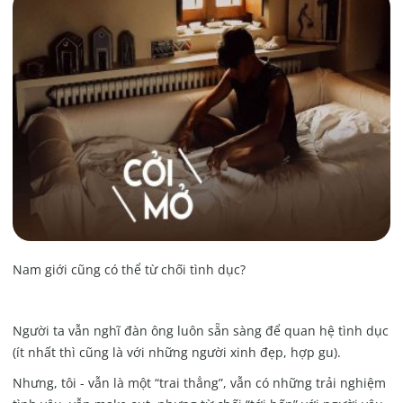
Nam giới cũng có thể từ chối tình dục?
Người ta vẫn nghĩ đàn ông luôn sẵn sàng để quan hệ tình dục
(ít nhất thì cũng là với những người xinh đẹp, hợp gu).
Nhưng, tôi - vẫn là một “trai thẳng”, vẫn có những trải nghiệm