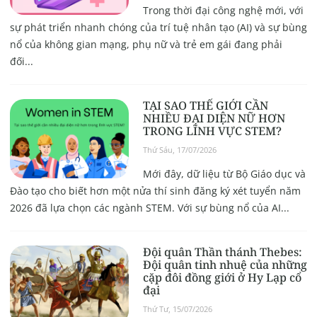
Trong thời đại công nghệ mới, với
sự phát triển nhanh chóng của trí tuệ nhân tạo (AI) và sự bùng
nổ của không gian mạng, phụ nữ và trẻ em gái đang phải
đối...
TẠI SAO THẾ GIỚI CẦN
NHIỀU ĐẠI DIỆN NỮ HƠN
TRONG LĨNH VỰC STEM?
Thứ Sáu, 17/07/2026
Mới đây, dữ liệu từ Bộ Giáo dục và
Đào tạo cho biết hơn một nửa thí sinh đăng ký xét tuyển năm
2026 đã lựa chọn các ngành STEM. Với sự bùng nổ của AI...
Đội quân Thần thánh Thebes:
Đội quân tinh nhuệ của những
cặp đôi đồng giới ở Hy Lạp cổ
đại
Thứ Tư, 15/07/2026