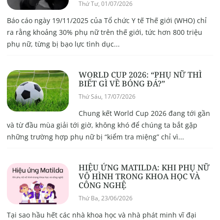
Thứ Tư, 01/07/2026
Báo cáo ngày 19/11/2025 của Tổ chức Y tế Thế giới (WHO) chỉ
ra rằng khoảng 30% phụ nữ trên thế giới, tức hơn 800 triệu
phụ nữ, từng bị bạo lực tình dục...
WORLD CUP 2026: “PHỤ NỮ THÌ
BIẾT GÌ VỀ BÓNG ĐÁ?”
Thứ Sáu, 17/07/2026
Chung kết World Cup 2026 đang tới gần
và từ đầu mùa giải tới giờ, không khó để chúng ta bắt gặp
những trường hợp phụ nữ bị “kiểm tra miệng” chỉ vì...
HIỆU ỨNG MATILDA: KHI PHỤ NỮ
VÔ HÌNH TRONG KHOA HỌC VÀ
CÔNG NGHỆ
Thứ Ba, 23/06/2026
Tại sao hầu hết các nhà khoa học và nhà phát minh vĩ đại