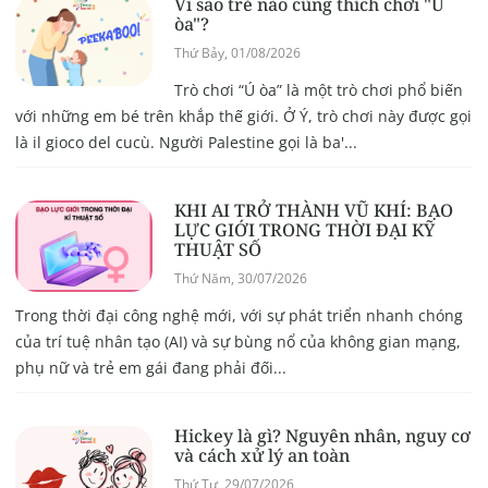
Vì sao trẻ nào cũng thích chơi "Ú
òa"?
Thứ Bảy, 01/08/2026
Trò chơi “Ú òa” là một trò chơi phổ biến
với những em bé trên khắp thế giới. Ở Ý, trò chơi này được gọi
là il gioco del cucù. Người Palestine gọi là ba'...
KHI AI TRỞ THÀNH VŨ KHÍ: BẠO
LỰC GIỚI TRONG THỜI ĐẠI KỸ
THUẬT SỐ
Thứ Năm, 30/07/2026
Trong thời đại công nghệ mới, với sự phát triển nhanh chóng
của trí tuệ nhân tạo (AI) và sự bùng nổ của không gian mạng,
phụ nữ và trẻ em gái đang phải đối...
Hickey là gì? Nguyên nhân, nguy cơ
và cách xử lý an toàn
Thứ Tư, 29/07/2026