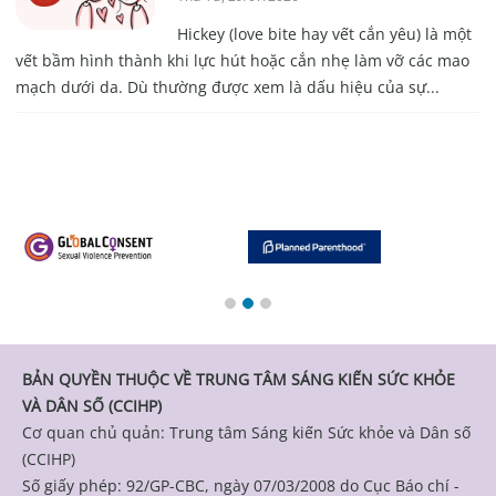
Hickey (love bite hay vết cắn yêu) là một
vết bầm hình thành khi lực hút hoặc cắn nhẹ làm vỡ các mao
mạch dưới da. Dù thường được xem là dấu hiệu của sự...
BẢN QUYỀN THUỘC VỀ TRUNG TÂM SÁNG KIẾN SỨC KHỎE
VÀ DÂN SỐ (CCIHP)
Cơ quan chủ quản: Trung tâm Sáng kiến Sức khỏe và Dân số
(CCIHP)
Số giấy phép: 92/GP-CBC, ngày 07/03/2008 do Cục Báo chí -