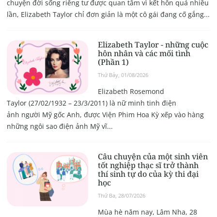
chuyện đời sống riêng tư được quan tâm vì kết hôn quá nhiều
lần, Elizabeth Taylor chỉ đơn giản là một cô gái đang cố gắng...
Elizabeth Taylor - những cuộc
hôn nhân và các mối tình
(Phần 1)
Thứ Bảy, 01/08/2026
Elizabeth Rosemond
Taylor (27/02/1932 – 23/3/2011) là nữ minh tinh điện
ảnh người Mỹ gốc Anh, được Viện Phim Hoa Kỳ xếp vào hàng
những ngôi sao điện ảnh Mỹ vĩ...
Câu chuyện của một sinh viên
tốt nghiệp thạc sĩ trở thành
thí sinh tự do của kỳ thi đại
học
Thứ Ba, 28/07/2026
Mùa hè năm nay, Lâm Nha, 28