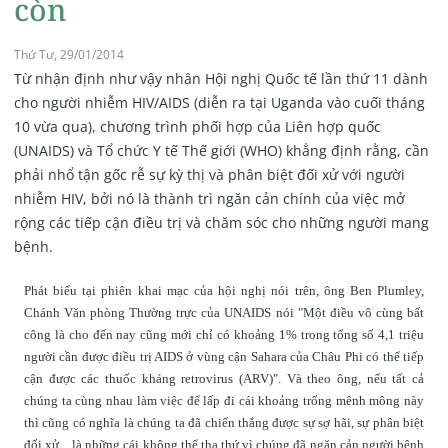
còn
Thứ Tư, 29/01/2014
Từ nhận định như vậy nhân Hội nghị Quốc tế lần thứ 11 dành
cho người nhiễm HIV/AIDS (diễn ra tại Uganda vào cuối tháng
10 vừa qua), chương trình phối hợp của Liên hợp quốc
(UNAIDS) và Tổ chức Y tế Thế giới (WHO) khẳng định rằng, cần
phải nhổ tận gốc rễ sự kỳ thị và phân biệt đối xử với người
nhiễm HIV, bởi nó là thành trì ngăn cản chính của việc mở
rộng các tiếp cận điều trị và chăm sóc cho những người mang
bệnh.
Phát biểu tại phiên khai mạc của hội nghị nói trên, ông Ben Plumley,
Chánh Văn phòng Thường trực của UNAIDS nói "Một điều vô cùng bất
công là cho đến nay cũng mới chỉ có khoảng 1% trong tổng số 4,1 triệu
người cần được điều trị AIDS ở vùng cận Sahara của Châu Phi có thể tiếp
cận được các thuốc kháng retrovirus (ARV)". Và theo ông, nếu tất cả
chúng ta cùng nhau làm việc để lấp đi cái khoảng trống mênh mông này
thì cũng có nghĩa là chúng ta đã chiến thắng được sự sợ hãi, sự phân biệt
đối xử…là những cái không thể tha thứ vì chúng đã ngăn cản người bệnh