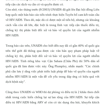
tiếp cận các dịch vụ cần có và quyền được có.
Còn nhớ, vào tháng trước (9/2003) UNAIDS đã gửi lên Đại hội đồng Liên
hợp quốc một bản báo cáo tiến trình thực hiện Tuyên bố cam kết toàn cầu
về HIV/AIDS. Theo đó, mặc dù có được một số tiến bộ, nhưng các khoảng
cách vẫn còn rất lớn, đặc biệt là trong lĩnh vực tiếp cận thuốc điều trị,
chống kỳ thị phân biệt đối xử và bảo vệ quyền lợi của người nhiễm
HIV/AIDS.
Trong báo cáo trên, UNAIDS cho biết đến nay đã có gần 40% số quốc gia
trên thế giới đã thông qua được các văn bản quy phạm pháp luật về
chống kỳ thị, phân biệt đối xử và bảo vệ quyền lợi của người nhiễm
HIV/AIDS. Tính riêng khu vực Cận Sahara (Châu Phi) thì 50% dân số
quốc gia đã làm được việc này. Ông Plumpley, nhấn mạnh: "Các chính
phủ cần lưu ý rằng việc phát triển luật pháp để bảo vệ quyền của người
nhiễm HIV/AIDS là một vấn đề cốt yếu trong đáp ứng có hiệu quả với
dịch bệnh này".
Cũng theo UNAIDS và WHO thì dự phòng và điều trị là 2 khâu then chốt
nhất trong cuộc hiến chống lại sự lan rộng của HIV/AIDS. Sự tiếp cận
điều trị HIV/AIDS bằng ARV sẽ còn có tác dụng thu hút, khuyến khích