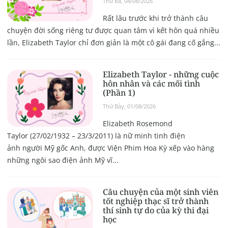
Thứ Ba, 04/08/2026
Rất lâu trước khi trở thành câu
chuyện đời sống riêng tư được quan tâm vì kết hôn quá nhiều
lần, Elizabeth Taylor chỉ đơn giản là một cô gái đang cố gắng...
Elizabeth Taylor - những cuộc
hôn nhân và các mối tình
(Phần 1)
Thứ Bảy, 01/08/2026
Elizabeth Rosemond
Taylor (27/02/1932 – 23/3/2011) là nữ minh tinh điện
ảnh người Mỹ gốc Anh, được Viện Phim Hoa Kỳ xếp vào hàng
những ngôi sao điện ảnh Mỹ vĩ...
Câu chuyện của một sinh viên
tốt nghiệp thạc sĩ trở thành
thí sinh tự do của kỳ thi đại
học