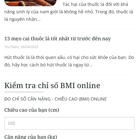
Tác hại của thuốc lá đối với khả
năng sinh lý của nam giới là không hề nhỏ. Trong đó, thuốc lá
là nguyên nhân...
13 mẹo cai thuốc lá tốt nhất từ ​​trước đến nay
Thứ Năm, 06/04/2023
Hút thuốc lá là thói quen xấu, có hại cho sức khỏe của bạn. Do
đó, hãy học cách bỏ hút thuốc lá ngay từ...
Kiểm tra chỉ số BMI online
ĐO CHỈ SỐ CÂN NẶNG - CHIỀU CAO (BMI) ONLINE
Chiều cao của bạn (cm)
Cân nặng của bạn (kg)