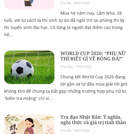
Thứ Ba, 28/07/2026
Mùa hè năm nay, Lâm Nha, 28
tuổi, với tư cách là thí sinh tự do đã ngồi trở lại phòng thi kỳ
thi tuyển sinh đại học. Cô từng là người đạt điểm cao trong
hệ...
WORLD CUP 2026: “PHỤ NỮ
THÌ BIẾT GÌ VỀ BÓNG ĐÁ?”
Thứ Sáu, 17/07/2026
Chung kết World Cup 2026 đang
tới gần và từ đầu mùa giải tới giờ,
không khó để chúng ta bắt gặp những trường hợp phụ nữ bị
“kiểm tra miệng” chỉ vì...
Trà đạo Nhật Bản: Ý nghĩa,
nghi thức và giá trị tinh thần
Thứ Ba, 14/07/2026