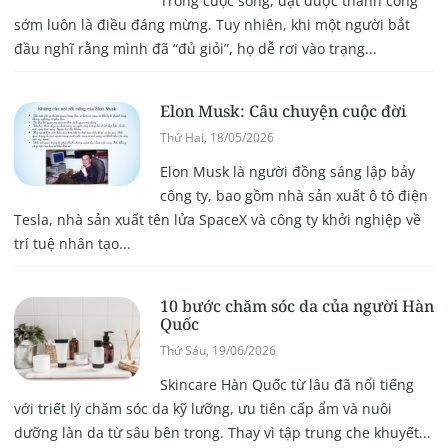
Trong cuộc sống, đạt được thành công
sớm luôn là điều đáng mừng. Tuy nhiên, khi một người bắt
đầu nghĩ rằng mình đã “đủ giỏi”, họ dễ rơi vào trạng...
Elon Musk: Câu chuyện cuộc đời
Thứ Hai, 18/05/2026
Elon Musk là người đồng sáng lập bảy
công ty, bao gồm nhà sản xuất ô tô điện
Tesla, nhà sản xuất tên lửa SpaceX và công ty khởi nghiệp về
trí tuệ nhân tạo...
10 bước chăm sóc da của người Hàn
Quốc
Thứ Sáu, 19/06/2026
Skincare Hàn Quốc từ lâu đã nổi tiếng
với triết lý chăm sóc da kỹ lưỡng, ưu tiên cấp ẩm và nuôi
dưỡng làn da từ sâu bên trong. Thay vì tập trung che khuyết...