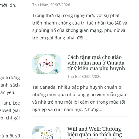
mới lớn,
Thứ Năm, 30/07/2026
Trong thời đại công nghệ mới, với sự phát
triển nhanh chóng của trí tuệ nhân tạo (AI) và
sự bùng nổ của không gian mạng, phụ nữ và
trẻ em gái đang phải đối...
Cách tặng quà cho giáo
viên mầm non ở Canada
từ ý kiến của phụ huynh
Thứ Ba, 30/06/2026
ại trường
danh sách
Tại Canada, nhiều bậc phụ huynh chuẩn bị
hân yêu.
những món quà nhỏ tặng giáo viên mẫu giáo
và nhà trẻ như một lời cảm ơn trong mùa tốt
 Han), Lee
nghiệp và cuối năm học. Nhưng...
well (vai
ời chị gái
.
Will and Well: Thương
hiệu quần áo thích ứng
há một số