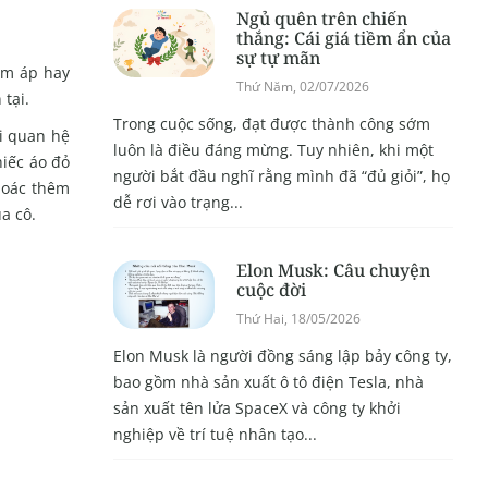
Ngủ quên trên chiến
thắng: Cái giá tiềm ẩn của
sự tự mãn
ấm áp hay
Thứ Năm, 02/07/2026
tại.
Trong cuộc sống, đạt được thành công sớm
ối quan hệ
luôn là điều đáng mừng. Tuy nhiên, khi một
hiếc áo đỏ
người bắt đầu nghĩ rằng mình đã “đủ giỏi”, họ
hoác thêm
dễ rơi vào trạng...
a cô.
Elon Musk: Câu chuyện
cuộc đời
Thứ Hai, 18/05/2026
Elon Musk là người đồng sáng lập bảy công ty,
bao gồm nhà sản xuất ô tô điện Tesla, nhà
sản xuất tên lửa SpaceX và công ty khởi
nghiệp về trí tuệ nhân tạo...