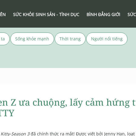
IÊN
SỨC KHỎE SINH SẢN - TÌNH DỤC
BÌNH ĐẲNG GIỚI
SỨC
 ta
Sống khỏe mạnh
Thời trang
Người nổi tiếng
en Z ưa chuộng, lấy cảm hứng 
ITTY
 Kitty-Season 3
đã chính thức ra mắt! Được viết bởi Jenny Han, loạt