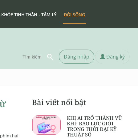
 KHỎE TINH THẦN - TÂM LÝ
ĐỜI SỐNG
Đăng nhập
Đăng ký
Bài viết nổi bật
từ
KHI AI TRỞ THÀNH VŨ
KHÍ: BẠO LỰC GIỚI
TRONG THỜI ĐẠI KỸ
THUẬT SỐ
 phim hài