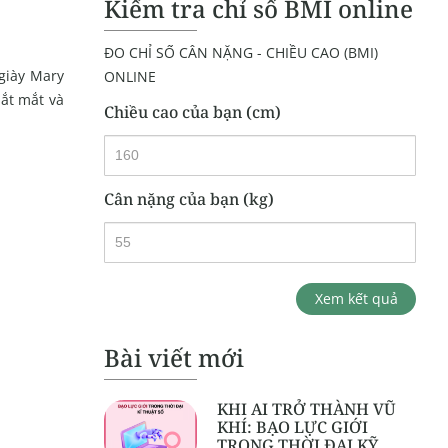
Kiểm tra chỉ số BMI online
ĐO CHỈ SỐ CÂN NẶNG - CHIỀU CAO (BMI)
giày Mary
ONLINE
bắt mắt và
Chiều cao của bạn (cm)
Cân nặng của bạn (kg)
Xem kết quả
Bài viết mới
KHI AI TRỞ THÀNH VŨ
KHÍ: BẠO LỰC GIỚI
TRONG THỜI ĐẠI KỸ