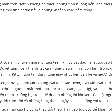
g mạn trên Netflix không hề thiếu những tình huống hỗn loạn tuổi 
ng mối tình chớm nở và những khoảnh khắc cảm động.
 cô nàng chuyên mai mối tuổi teen, khi cô bắt đầu năm cuối cấp t
). Quyết tâm hoàn thành tất cả những điều mình muốn làm trong 
 mình, Kitty muốn tận dụng từng giây phút bên bạn bè và người t
Song Covey), Choi Min-Young (vai Kim Dae-Heon), Gia Kim (vai Yuri
. Những gương mặt mới như Christine Wang (vai Gigi) và Sule Thel
 đến thăm Trường học KISS để đưa ra những lời khuyên của một ngư
ay đổi cuộc đời và những căng thẳng ngày càng gia tăng với Min-Ho
ủ quần áo của họ cũng thay đổi theo. Hãy tiếp tục đọc để khám p