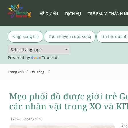
VỀ DỰ ÁN
DỊCH VỤ
TRẺ EM, VỊ THÀNH N
Nhịp sống trẻ
Câu chuyện cuộc sống
Tin tức quanh
Powered by
Translate
/
/
Trang chủ
Đời sống
Mẹo phối đồ được giới trẻ G
các nhân vật trong XO và K
Thứ Sáu, 22/05/2026
XO,