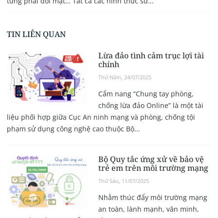
từng phải đối mặt… Tất cả các hình thức sử...
TIN LIÊN QUAN
Lừa đảo tình cảm trục lợi tài
chính
Thứ Năm, 24/07/2025
Cẩm nang “Chung tay phòng,
chống lừa đảo Online” là một tài
liệu phối hợp giữa Cục An ninh mạng và phòng, chống tội
phạm sử dụng công nghệ cao thuộc Bộ...
Bộ Quy tắc ứng xử về bảo vệ
trẻ em trên môi trường mạng
Thứ Sáu, 11/07/2025
Nhằm thúc đẩy môi trường mạng
an toàn, lành mạnh, văn minh,