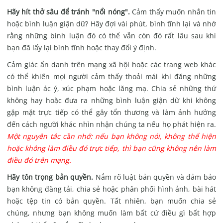
Hãy hít thở sâu để tránh "nổi nóng".
Cảm thấy muốn nhắn tin
hoặc bình luận giận dữ? Hãy đợi vài phút, bình tĩnh lại và nhớ
rằng những bình luận đó có thể vẫn còn đó rất lâu sau khi
bạn đã lấy lại bình tĩnh hoặc thay đổi ý định.
Cảm giác ẩn danh trên mạng xã hội hoặc các trang web khác
có thể khiến mọi người cảm thấy thoải mái khi đăng những
bình luận ác ý, xúc phạm hoặc lăng mạ. Chia sẻ những thứ
không hay hoặc đưa ra những bình luận giận dữ khi không
gặp mặt trực tiếp có thể gây tổn thương và làm ảnh hưởng
đến cách người khác nhìn nhận chúng ta nếu họ phát hiện ra.
Một nguyên tắc cần nhớ: nếu bạn không nói, không thể hiện
hoặc không làm điều đó trực tiếp, thì bạn cũng không nên làm
điều đó trên mạng.
Hãy tôn trọng bản quyền.
Nắm rõ luật bản quyền và đảm bảo
bạn không đăng tải, chia sẻ hoặc phân phối hình ảnh, bài hát
hoặc tệp tin có bản quyền. Tất nhiên, bạn muốn chia sẻ
chúng, nhưng bạn không muốn làm bất cứ điều gì bất hợp