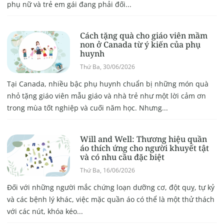
phụ nữ và trẻ em gái đang phải đối...
Cách tặng quà cho giáo viên mầm
non ở Canada từ ý kiến của phụ
huynh
Thứ Ba, 30/06/2026
Tại Canada, nhiều bậc phụ huynh chuẩn bị những món quà
nhỏ tặng giáo viên mẫu giáo và nhà trẻ như một lời cảm ơn
trong mùa tốt nghiệp và cuối năm học. Nhưng...
Will and Well: Thương hiệu quần
áo thích ứng cho người khuyết tật
và có nhu cầu đặc biệt
Thứ Ba, 16/06/2026
Đối với những người mắc chứng loạn dưỡng cơ, đột quỵ, tự kỷ
và các bệnh lý khác, việc mặc quần áo có thể là một thử thách
với các nút, khóa kéo...