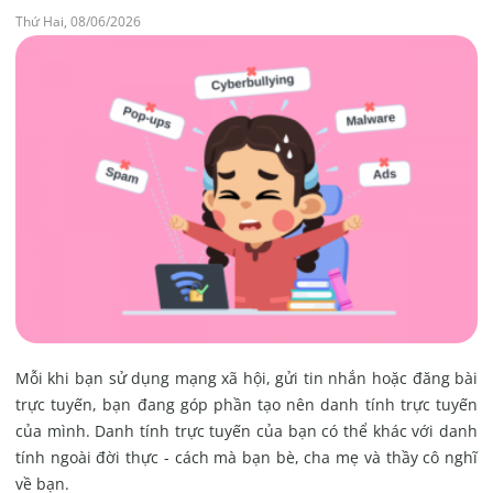
Thứ Hai, 08/06/2026
Mỗi khi bạn sử dụng mạng xã hội, gửi tin nhắn hoặc đăng bài
trực tuyến, bạn đang góp phần tạo nên danh tính trực tuyến
của mình. Danh tính trực tuyến của bạn có thể khác với danh
tính ngoài đời thực - cách mà bạn bè, cha mẹ và thầy cô nghĩ
về bạn.