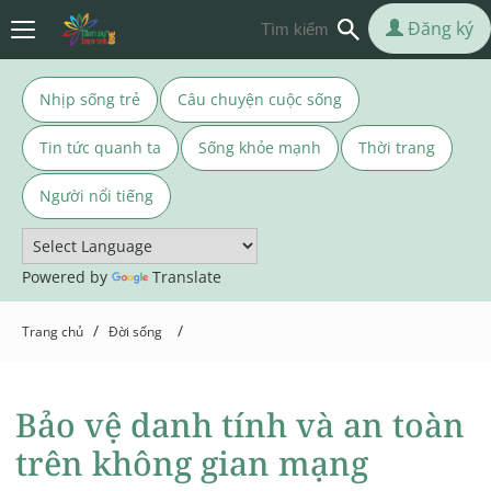
Đăng ký
Nhịp sống trẻ
Câu chuyện cuộc sống
Tin tức quanh ta
Sống khỏe mạnh
Thời trang
Người nổi tiếng
Powered by
Translate
/
/
Trang chủ
Đời sống
Bảo vệ danh tính và an toàn
trên không gian mạng