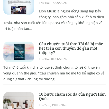
Thứ Hai, 18/05/2026
Elon Musk là người đồng sáng lập bảy
công ty, bao gồm nhà sản xuất ô tô điện
Tesla, nhà sản xuất tên lửa SpaceX và công ty khởi nghiệp về
trí tuệ nhân tạo...
Câu chuyện tuổi thơ: Tôi đã bị mắc
kẹt trên con thuyền đó gần một
thập kỷ?
Thứ Hai, 01/06/2026
Tôi mới 6 tuổi khi cha tôi quyết định chúng tôi sẽ đi thuyền
vòng quanh thế giới. "Câu chuyện mà bố mẹ tôi kể nghe có vẻ
đúng sự thật - chúng tôi dường...
10 bước chăm sóc da của người Hàn
Quốc
Thứ Sáu, 19/06/2026