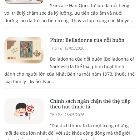
Skincare Hàn Quốc từ lâu đã nổi tiếng
với triết lý chăm sóc da kỹ lưỡng, ưu tiên cấp ẩm và nuôi
dưỡng làn da từ sâu bên trong. Thay vì tập trung che khuyết...
Phim: Belladonna của nỗi buồn
Thứ Tư, 13/05/2026
Belladonna của nỗi buồn (Belladonna of
Sadness) là thể loại phim hoạt hình
dành cho người lớn của Nhật Bản ra mắt năm 1973, thuộc thể
loại tâm lý - kỳ ảo. Nội...
Chính sách ngăn chặn thế thệ tiếp
theo hút thuốc lá
Thứ Ba, 26/05/2026
“Đại dịch thuốc lá là một trong những
mối đe dọa lớn nhất đối với sức khỏe cộng đồng mà thế giới