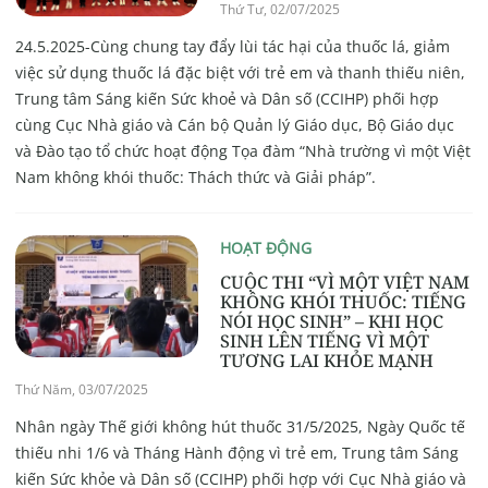
Thứ Tư, 02/07/2025
24.5.2025-Cùng chung tay đẩy lùi tác hại của thuốc lá, giảm
việc sử dụng thuốc lá đặc biệt với trẻ em và thanh thiếu niên,
Trung tâm Sáng kiến Sức khoẻ và Dân số (CCIHP) phối hợp
cùng Cục Nhà giáo và Cán bộ Quản lý Giáo dục, Bộ Giáo dục
và Đào tạo tổ chức hoạt động Tọa đàm “Nhà trường vì một Việt
Nam không khói thuốc: Thách thức và Giải pháp”.
HOẠT ĐỘNG
CUỘC THI “VÌ MỘT VIỆT NAM
KHÔNG KHÓI THUỐC: TIẾNG
NÓI HỌC SINH” – KHI HỌC
SINH LÊN TIẾNG VÌ MỘT
TƯƠNG LAI KHỎE MẠNH
Thứ Năm, 03/07/2025
Nhân ngày Thế giới không hút thuốc 31/5/2025, Ngày Quốc tế
thiếu nhi 1/6 và Tháng Hành động vì trẻ em, Trung tâm Sáng
kiến Sức khỏe và Dân số (CCIHP) phối hợp với Cục Nhà giáo và