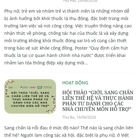
Thứ Hai, 29/06/2026
Phụ nữ, trẻ em và nhóm trẻ vị thành niên là những nhóm dễ
bị ảnh hưởng bởi khói thuốc lá thụ động, đặc biệt trong môi
trường làm việc và nơi công cộng. Việc truyền thông nâng cao
nhận thức về phòng, chống tác hại của thuốc lá và xây dựng
môi trường không khói thuốc đóng vai trò vô cùng cần thiết
trong bảo vệ sức khỏe cộng đồng. Poster “Quy định cấm hút
thuốc lá tại cơ quan hành chính nhà nước” được triển khai
nhằm lan tỏa thông điệp xây dựng môi...
HOẠT ĐỘNG
HỘI THẢO “GIỚI, SANG CHẤN
LIÊN THẾ HỆ VÀ THỰC HÀNH
PHẢN TƯ DÀNH CHO CÁC
NHÀ CHUYÊN MÔN HỖ TRỢ”
Thứ Ba, 16/06/2026
Sang chấn là nỗi đau ở mức độ nào? Thế nào là sang chấn liên
thế hệ? Người làm công tác xã hội, đặc biệt là phụ nữ, ở Việt