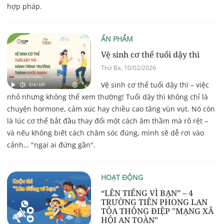
hợp pháp.
ẤN PHẨM
Vệ sinh cơ thể tuổi dậy thì
Thứ Ba, 10/02/2026
Vệ sinh cơ thể tuổi dậy thì – việc
nhỏ nhưng không thể xem thường! Tuổi dậy thì không chỉ là
chuyện hormone, cảm xúc hay chiều cao tăng vùn vụt. Nó còn
là lúc cơ thể bắt đầu thay đổi một cách âm thầm mà rõ rệt –
và nếu không biết cách chăm sóc đúng, mình sẽ dễ rơi vào
cảnh… "ngại ai đứng gần".
HOẠT ĐỘNG
“LÊN TIẾNG VÌ BẠN” – 4
TRƯỜNG TIÊN PHONG LAN
TỎA THÔNG ĐIỆP "MẠNG XÃ
HỘI AN TOÀN"