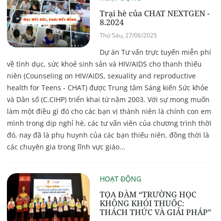
Trại hè của CHAT NEXTGEN -
8.2024
Thứ Sáu, 27/06/2025
Dự án Tư vấn trực tuyến miễn phí
về tình dục, sức khoẻ sinh sản và HIV/AIDS cho thanh thiếu
niên (Counseling on HIV/AIDS, sexuality and reproductive
health for Teens - CHAT) được Trung tâm Sáng kiến Sức khỏe
và Dân số (C.CIHP) triển khai từ năm 2003. Với sự mong muốn
làm một điều gì đó cho các bạn vị thành niên là chính con em
mình trong dịp nghỉ hè, các tư vấn viên của chương trình thời
đó, nay đã là phụ huynh của các bạn thiếu niên, đồng thời là
các chuyên gia trong lĩnh vực giáo...
HOẠT ĐỘNG
TỌA ĐÀM “TRƯỜNG HỌC
KHÔNG KHÓI THUỐC:
THÁCH THỨC VÀ GIẢI PHÁP”