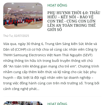
HOẠT ĐỘNG
PHỤ HUYNH THỜI 4.0: THẤU
HIỂU – KẾT NỐI – BẢO VỆ
CON TRẺ - CÙNG CON LỚN
LÊN AN TOÀN TRONG THẾ
GIỚI SỐ
Thứ Tư, 02/07/2025
Vừa qua, ngày 30 tháng 6, Trung tâm Sáng kiến Sức khỏe và
Dân số (CCIHP) có cơ hội chia sẻ cùng các nhân viên Công ty
TNHH Samsung Electronics Việt Nam Thái Nguyên (SEVT)
những thông tin hữu ích trong buổi truyền thông với chủ
đề “An toàn trên không gian mạng cho trẻ em”. Chương trình
nhằm cung cấp thêm kiến thức và kỹ năng cho các bậc phụ
huynh – đặc biệt là đội ngũ nhân viên tại doanh nghiệp –
trong việc đồng hành cùng con trên môi trường số. Trong bối
cảnh công nghệ phát...
HOẠT ĐỘNG