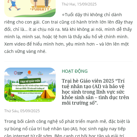
Thứ Hai, 15/09/2025
⭐Tuổi dậy thì không chỉ dành
riêng cho con gái. Con trai cũng có hành trình lớn lên đầy thay
đổi, chỉ là… ít ai chịu nói ra. Mà khi không ai nói, mình dễ thấy
mình lạ, mình sai, hoặc tệ hơn là thấy xấu hổ về chính mình.
Xem video để hiểu mình hơn, yêu mình hơn – và lớn lên một
cách vững vàng nhé.
HOẠT ĐỘNG
Trại hè Giáo viên 2025 “Trí
tuệ nhân tạo (AI) và bảo vệ
học sinh trong lĩnh vực sức
khỏe sinh sản – tình dục trên
môi trường số”.
Thứ Sáu, 05/09/2025
Trong bối cảnh công nghệ số phát triển mạnh mẽ, đặc biệt là
sự bùng nổ của trí tuệ nhân tạo (AI), học sinh ngày nay tiếp
cận internet từ rất sớm. Bên cạnh cơ hội học tập và giải trí,