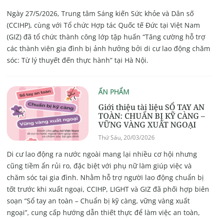
Ngày 27/5/2026, Trung tâm Sáng kiến Sức khỏe và Dân số
(CCIHP), cùng với Tổ chức Hợp tác Quốc tế Đức tại Việt Nam
(GIZ) đã tổ chức thành công lớp tập huấn “Tăng cường hỗ trợ
các thành viên gia đình bị ảnh hưởng bởi di cư lao động chăm
sóc: Từ lý thuyết đến thực hành” tại Hà Nội.
ẤN PHẨM
Giới thiệu tài liệu SỔ TAY AN
TOÀN: CHUẨN BỊ KỸ CÀNG –
VỮNG VÀNG XUẤT NGOẠI
Thứ Sáu, 20/03/2026
Di cư lao động ra nước ngoài mang lại nhiều cơ hội nhưng
cũng tiềm ẩn rủi ro, đặc biệt với phụ nữ làm giúp việc và
chăm sóc tại gia đình. Nhằm hỗ trợ người lao động chuẩn bị
tốt trước khi xuất ngoại, CCIHP, LIGHT và GIZ đã phối hợp biên
soạn “Sổ tay an toàn – Chuẩn bị kỹ càng, vững vàng xuất
ngoại”, cung cấp hướng dẫn thiết thực để làm việc an toàn,