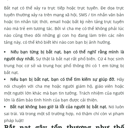
Bắt nạt có thể xảy ra trực tiếp hoặc trực tuyến. Đe dọa trực
tuyến thường xảy ra trên mạng xã hội, SMS / tin nhắn văn bản
hoặc tin nhắn tức thời, email hoặc bất kỳ nền tảng trực tuyến
nào mà trẻ em tương tác. Bởi vì cha mẹ có thể không phải lúc
nào cũng theo dõi những gì con họ đang làm trên các nền
tảng này, có thể khó biết khi nào con bạn bị ảnh hưởng.
Nếu bạn từng bị bắt nạt, bạn có thể nghĩ rằng mình là
người duy nhất.
Sự thật là bắt nạt rất phổ biến. Cứ 4 học sinh
trung học cơ sở và trung học phổ thông thì có 1 em từng bị
bắt nạt.
Nếu bạn bị bắt nạt, bạn có thể tìm kiếm sự giúp đỡ.
Hãy
nói chuyện với cha mẹ hoặc người giám hộ, giáo viên hoặc
một người lớn khác mà bạn tin tưởng. Trách nhiệm của người
lớn là đảm bảo tình hình của bạn được cải thiện.
Bắt nạt không bao giờ là lỗi của người bị bắt nạt.
Nó luôn
sai trái. Và trong một số trường hợp, nó thậm chí còn vi phạm
pháp luật!
Bắt nạt gây tổn thương như thế