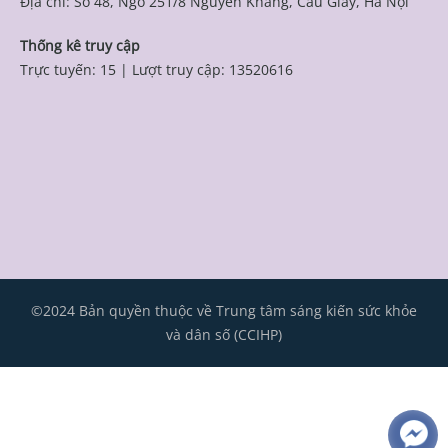
Địa chỉ: Số 48, Ngõ 251/8 Nguyễn Khang, Cầu Giấy, Hà Nội
Thống kê truy cập
Trực tuyến: 15
|
Lượt truy cập: 13520616
©2024 Bản quyền thuộc về Trung tâm sáng kiến sức khỏe
và dân số (CCIHP)