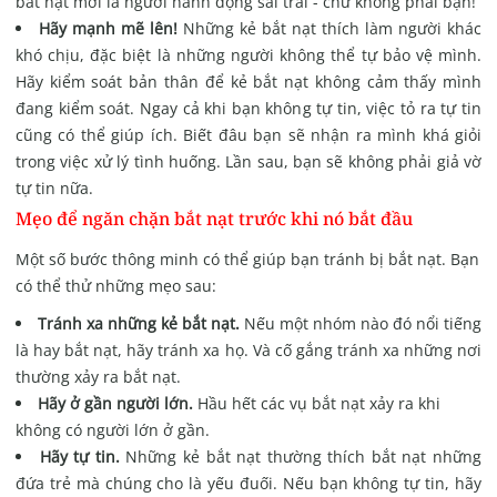
bắt nạt mới là người hành động sai trái - chứ không phải bạn!
Hãy mạnh mẽ lên!
Những kẻ bắt nạt thích làm người khác
khó chịu, đặc biệt là những người không thể tự bảo vệ mình.
Hãy kiểm soát bản thân để kẻ bắt nạt không cảm thấy mình
đang kiểm soát. Ngay cả khi bạn không tự tin, việc tỏ ra tự tin
cũng có thể giúp ích. Biết đâu bạn sẽ nhận ra mình khá giỏi
trong việc xử lý tình huống. Lần sau, bạn sẽ không phải giả vờ
tự tin nữa.
Mẹo để ngăn chặn bắt nạt trước khi nó bắt đầu
Một số bước thông minh có thể giúp bạn tránh bị bắt nạt. Bạn
có thể thử những mẹo sau:
Tránh xa những kẻ bắt nạt.
Nếu một nhóm nào đó nổi tiếng
là hay bắt nạt, hãy tránh xa họ. Và cố gắng tránh xa những nơi
thường xảy ra bắt nạt.
Hãy ở gần người lớn.
Hầu hết các vụ bắt nạt xảy ra khi
không có người lớn ở gần.
Hãy tự tin.
Những kẻ bắt nạt thường thích bắt nạt những
đứa trẻ mà chúng cho là yếu đuối. Nếu bạn không tự tin, hãy