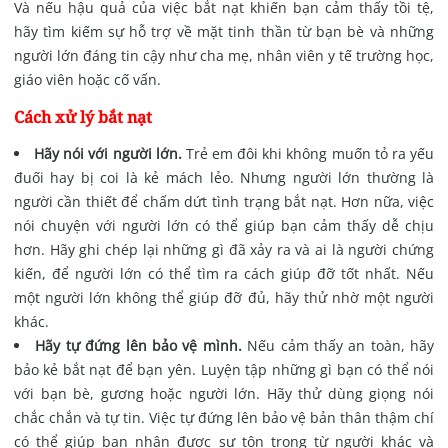
Và nếu hậu quả của việc bắt nạt khiến bạn cảm thấy tồi tệ,
hãy tìm kiếm sự hỗ trợ về mặt tinh thần từ bạn bè và những
người lớn đáng tin cậy như cha mẹ, nhân viên y tế trường học,
giáo viên hoặc cố vấn.
Cách xử lý bắt nạt
Hãy nói với người lớn.
Trẻ em đôi khi không muốn tỏ ra yếu
đuối hay bị coi là kẻ mách lẻo. Nhưng người lớn thường là
người cần thiết để chấm dứt tình trạng bắt nạt. Hơn nữa, việc
nói chuyện với người lớn có thể giúp bạn cảm thấy dễ chịu
hơn. Hãy ghi chép lại những gì đã xảy ra và ai là người chứng
kiến, để người lớn có thể tìm ra cách giúp đỡ tốt nhất. Nếu
một người lớn không thể giúp đỡ đủ, hãy thử nhờ một người
khác.
Hãy tự đứng lên bảo vệ mình.
Nếu cảm thấy an toàn, hãy
bảo kẻ bắt nạt để bạn yên. Luyện tập những gì bạn có thể nói
với bạn bè, gương hoặc người lớn. Hãy thử dùng giọng nói
chắc chắn và tự tin. Việc tự đứng lên bảo vệ bản thân thậm chí
có thể giúp bạn nhận được sự tôn trọng từ người khác và