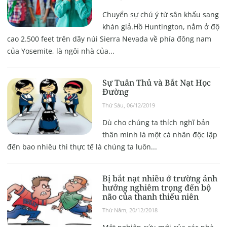
Chuyển sự chú ý từ sân khấu sang
khán giả.Hồ Huntington, nằm ở độ
cao 2.500 feet trên dãy núi Sierra Nevada về phía đông nam
của Yosemite, là ngôi nhà của...
Sự Tuân Thủ và Bắt Nạt Học
Đường
Thứ Sáu, 06/12/2019
Dù cho chúng ta thích nghĩ bản
thân mình là một cá nhân độc lập
đến bao nhiêu thì thực tế là chúng ta luôn...
Bị bắt nạt nhiều ở trường ảnh
hưởng nghiêm trọng đến bộ
não của thanh thiếu niên
Thứ Năm, 20/12/2018