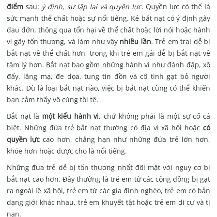
điểm
sau:
ý định, sự lặp lại và quyền lực
. Quyền lực có thể là
sức mạnh thể chất hoặc sự nổi tiếng. Kẻ bắt nạt có ý định gây
đau đớn, thông qua tổn hại về thể chất hoặc lời nói hoặc hành
vi gây tổn thương, và làm như vậy
nhiều lần
. Trẻ em trai dễ bị
bắt nạt về thể chất hơn, trong khi trẻ em gái dễ bị bắt nạt về
tâm lý hơn. Bắt nạt bao gồm những hành vi như đánh đập, xô
đẩy, lăng mạ, đe dọa, tung tin đồn và cố tình gạt bỏ người
khác. Dù là loại bắt nạt nào, việc bị bắt nạt cũng có thể khiến
bạn cảm thấy vô cùng tồi tệ.
Bắt nạt là
một kiểu hành vi
, chứ không phải là một sự cố cá
biệt. Những đứa trẻ bắt nạt thường có địa vị xã hội hoặc
có
quyền lực
cao hơn, chẳng hạn như những đứa trẻ lớn hơn,
khỏe hơn hoặc được cho là nổi tiếng.
Những đứa trẻ dễ bị tổn thương nhất đối mặt với nguy cơ bị
bắt nạt cao hơn. Đây thường là trẻ em từ các cộng đồng bị gạt
ra ngoài lề xã hội, trẻ em từ các gia đình nghèo, trẻ em có bản
dạng giới khác nhau, trẻ em khuyết tật hoặc trẻ em di cư và tị
nạn.