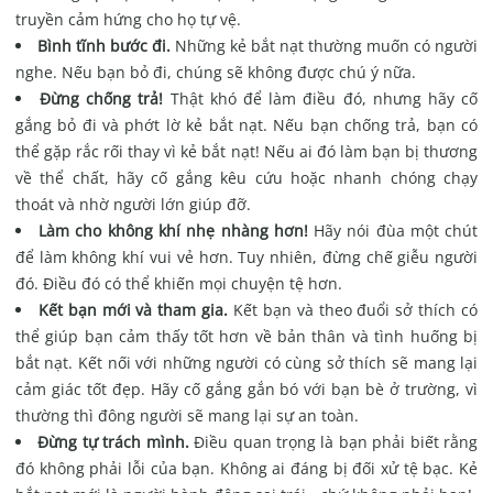
truyền cảm hứng cho họ tự vệ.
Bình tĩnh bước đi.
Những kẻ bắt nạt thường muốn có người
nghe. Nếu bạn bỏ đi, chúng sẽ không được chú ý nữa.
Đừng chống trả!
Thật khó để làm điều đó, nhưng hãy cố
gắng bỏ đi và phớt lờ kẻ bắt nạt. Nếu bạn chống trả, bạn có
thể gặp rắc rối thay vì kẻ bắt nạt! Nếu ai đó làm bạn bị thương
về thể chất, hãy cố gắng kêu cứu hoặc nhanh chóng chạy
thoát và nhờ người lớn giúp đỡ.
Làm cho không khí nhẹ nhàng hơn!
Hãy nói đùa một chút
để làm không khí vui vẻ hơn. Tuy nhiên, đừng chế giễu người
đó. Điều đó có thể khiến mọi chuyện tệ hơn.
Kết bạn mới và tham gia.
Kết bạn và theo đuổi sở thích có
thể giúp bạn cảm thấy tốt hơn về bản thân và tình huống bị
bắt nạt. Kết nối với những người có cùng sở thích sẽ mang lại
cảm giác tốt đẹp. Hãy cố gắng gắn bó với bạn bè ở trường, vì
thường thì đông người sẽ mang lại sự an toàn.
Đừng tự trách mình.
Điều quan trọng là bạn phải biết rằng
đó không phải lỗi của bạn. Không ai đáng bị đối xử tệ bạc. Kẻ