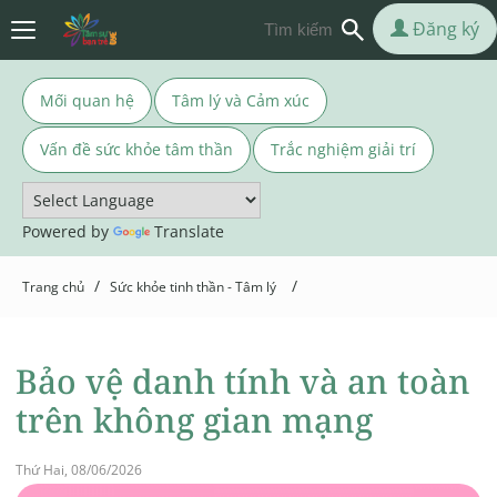
Đăng ký
Mối quan hệ
Tâm lý và Cảm xúc
Vấn đề sức khỏe tâm thần
Trắc nghiệm giải trí
Powered by
Translate
/
/
Trang chủ
Sức khỏe tinh thần - Tâm lý
Bảo vệ danh tính và an toàn
trên không gian mạng
Thứ Hai, 08/06/2026