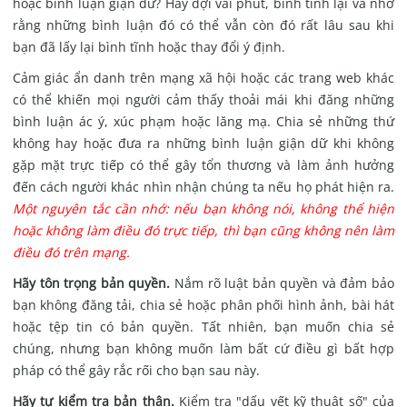
hoặc bình luận giận dữ? Hãy đợi vài phút, bình tĩnh lại và nhớ
rằng những bình luận đó có thể vẫn còn đó rất lâu sau khi
bạn đã lấy lại bình tĩnh hoặc thay đổi ý định.
Cảm giác ẩn danh trên mạng xã hội hoặc các trang web khác
có thể khiến mọi người cảm thấy thoải mái khi đăng những
bình luận ác ý, xúc phạm hoặc lăng mạ. Chia sẻ những thứ
không hay hoặc đưa ra những bình luận giận dữ khi không
gặp mặt trực tiếp có thể gây tổn thương và làm ảnh hưởng
đến cách người khác nhìn nhận chúng ta nếu họ phát hiện ra.
Một nguyên tắc cần nhớ: nếu bạn không nói, không thể hiện
hoặc không làm điều đó trực tiếp, thì bạn cũng không nên làm
điều đó trên mạng.
Hãy tôn trọng bản quyền.
Nắm rõ luật bản quyền và đảm bảo
bạn không đăng tải, chia sẻ hoặc phân phối hình ảnh, bài hát
hoặc tệp tin có bản quyền. Tất nhiên, bạn muốn chia sẻ
chúng, nhưng bạn không muốn làm bất cứ điều gì bất hợp
pháp có thể gây rắc rối cho bạn sau này.
Hãy tự kiểm tra bản thân.
Kiểm tra "dấu vết kỹ thuật số" của