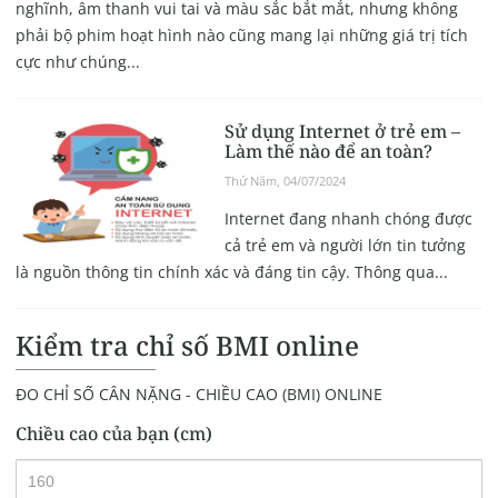
nghĩnh, âm thanh vui tai và màu sắc bắt mắt, nhưng không
phải bộ phim hoạt hình nào cũng mang lại những giá trị tích
cực như chúng...
Sử dụng Internet ở trẻ em –
Làm thế nào để an toàn?
Thứ Năm, 04/07/2024
Internet đang nhanh chóng được
cả trẻ em và người lớn tin tưởng
là nguồn thông tin chính xác và đáng tin cậy. Thông qua...
Kiểm tra chỉ số BMI online
ĐO CHỈ SỐ CÂN NẶNG - CHIỀU CAO (BMI) ONLINE
Chiều cao của bạn (cm)