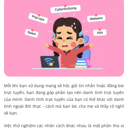
Mỗi khi bạn sử dụng mạng xã hội, gửi tin nhắn hoặc đăng bài
trực tuyến, bạn đang góp phần tạo nên danh tính trực tuyến
của mình. Danh tính trực tuyến của bạn có thể khác với danh
tính ngoài đời thực - cách mà bạn bè, cha mẹ và thầy cô nghĩ
về bạn.
Việc thử nghiệm các nhân cách khác nhau là một phần thú vị