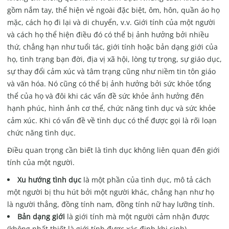
gồm nắm tay, thể hiện vẻ ngoài đặc biệt, ôm, hôn, quần áo họ
mặc, cách họ đi lại và di chuyển, v.v. Giới tính của một người
và cách họ thể hiện điều đó có thể bị ảnh hưởng bởi nhiều
thứ, chẳng hạn như tuổi tác, giới tính hoặc bản dạng giới của
họ, tình trạng bạn đời, địa vị xã hội, lòng tự trọng, sự giáo dục,
sự thay đổi cảm xúc và tâm trạng cũng như niềm tin tôn giáo
và văn hóa. Nó cũng có thể bị ảnh hưởng bởi sức khỏe tổng
thể của họ và đôi khi các vấn đề sức khỏe ảnh hưởng đến
hạnh phúc, hình ảnh cơ thể, chức năng tình dục và sức khỏe
cảm xúc. Khi có vấn đề về tình dục có thể được gọi là rối loạn
chức năng tình dục
.
Điều quan trọng cần biết là tình dục không liên quan đến giới
tính của một người.
Xu hướng tình dục
là một phần của tình dục, mô tả cách
một người bị thu hút bởi một người khác, chẳng hạn như họ
là người thẳng, đồng tính nam, đồng tính nữ hay lưỡng tính.
Bản dạng giới
là giới tính mà một người cảm nhận được
(không nhất thiết là giới tính được xác định khi sinh).