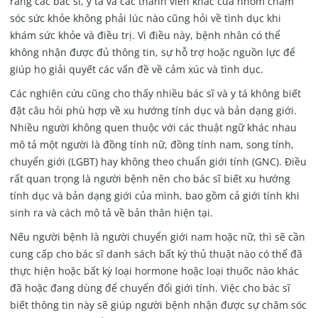
rằng các bác sĩ, y tá và các thành viên khác của nhóm chăm
sóc sức khỏe không phải lúc nào cũng hỏi về tình dục khi
khám sức khỏe và điều trị. Vì điều này, bệnh nhân có thể
không nhận được đủ thông tin, sự hỗ trợ hoặc nguồn lực để
giúp họ giải quyết các vấn đề về cảm xúc và tình dục.
Các nghiên cứu cũng cho thấy nhiều bác sĩ và y tá không biết
đặt câu hỏi phù hợp về xu hướng tính dục và bản dạng giới.
Nhiều người không quen thuộc với các thuật ngữ khác nhau
mô tả một người là đồng tính nữ, đồng tính nam, song tính,
chuyển giới (LGBT) hay không theo chuẩn giới tính (GNC). Điều
rất quan trọng là người bệnh nên cho bác sĩ biết xu hướng
tính dục và bản dạng giới của mình, bao gồm cả giới tính khi
sinh ra và cách mô tả về bản thân hiện tại.
Nếu người bệnh là người chuyển giới nam hoặc nữ, thì sẽ cần
cung cấp cho bác sĩ danh sách bất kỳ thủ thuật nào có thể đã
thực hiện hoặc bất kỳ loại hormone hoặc loại thuốc nào khác
đã hoặc đang dùng để chuyển đổi giới tính. Việc cho bác sĩ
biết thông tin này sẽ giúp người bệnh nhận được sự chăm sóc