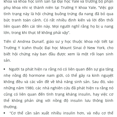
khoa và khoa học sinh sản tại Đại học Yale và trưởng bộ phận
phụ khoa nhi vị thành niên tại Trường Y khoa Yale, “Việc gọi
tình trạng này là hội chứng buồng trứng đa nang đã bỏ qua
bức tranh toàn cảnh.
Có rất nhiều định kiến ​​và lời đồn thổi
liên quan đến cái tên này. Mọi người nghĩ rằng họ bị u nang
lớn, trong khi thực tế không phải vậy”.
Tiến sĩ Andrea Dunaif, giáo sư y học thuộc khoa nội tiết tại
Trường Y Icahn thuộc Đại học Mount Sinai ở New York, cho
biết hội chứng này ban đầu được xem là một rối loạn sinh
sản.
Người ta phát hiện ra rằng nó có liên quan đến sự gia tăng
nhẹ nồng độ hormone nam giới, có thể gây ra kinh nguyệt
không đều và các vấn đề về khả năng sinh sản. Sau đó, vào
những năm 1980, các nhà nghiên cứu đã phát hiện ra rằng nó
cũng có liên quan đến tình trạng kháng insulin, hay việc cơ
thể không phản ứng với nồng độ insulin lưu thông bình
thường.
“Cơ thể cần sản xuất nhiều insulin hơn, và nếu cơ thể