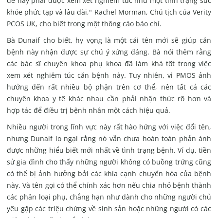
đề này phải được xem xét nghiêm túc như một tình trạng sức
khỏe phức tạp và lâu dài," Rachel Morman, Chủ tịch của Verity
PCOS UK, cho biết trong một thông cáo báo chí.
Bà Dunaif cho biết, hy vọng là một cái tên mới sẽ giúp căn
bệnh này nhận được sự chú ý xứng đáng. Bà nói thêm rằng
các bác sĩ chuyên khoa phụ khoa đã làm khá tốt trong việc
xem xét nghiêm túc căn bệnh này. Tuy nhiên, vì PMOS ảnh
hưởng đến rất nhiều bộ phận trên cơ thể, nên tất cả các
chuyên khoa y tế khác nhau cần phải nhận thức rõ hơn và
hợp tác để điều trị bệnh nhân một cách hiệu quả.
Nhiều người trong lĩnh vực này rất hào hứng với việc đổi tên,
nhưng Dunaif lo ngại rằng nó vẫn chưa hoàn toàn phản ánh
được những hiểu biết mới nhất về tình trạng bệnh. Ví dụ, tiền
sử gia đình cho thấy những người không có buồng trứng
cũng
có thể bị ảnh hưởng bởi các khía cạnh chuyển hóa của bệnh
này. Và tên gọi có thể chính xác hơn nếu chia nhỏ bệnh thành
các phân loại phụ, chẳng hạn như dành cho những người chủ
yếu gặp các triệu chứng về sinh sản hoặc những người có các