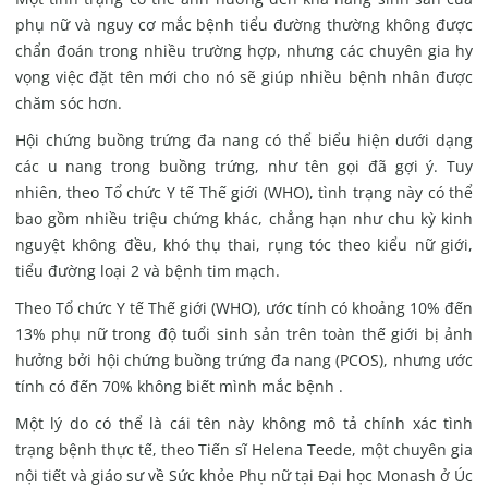
phụ nữ và nguy cơ mắc bệnh tiểu đường thường không được
chẩn đoán trong nhiều trường hợp, nhưng các chuyên gia hy
vọng việc đặt tên mới cho nó sẽ giúp nhiều bệnh nhân được
chăm sóc hơn.
Hội chứng buồng trứng đa nang có thể biểu hiện dưới dạng
các u nang trong buồng trứng, như tên gọi đã gợi ý. Tuy
nhiên, theo Tổ
chức Y tế Thế giới
(WHO), tình trạng này có thể
bao gồm nhiều triệu chứng khác, chẳng hạn như chu kỳ kinh
nguyệt không đều, khó thụ thai, rụng tóc theo kiểu nữ giới,
tiểu đường loại 2 và bệnh tim mạch.
Theo Tổ chức Y tế Thế giới (WHO), ước tính có khoảng 10% đến
13% phụ nữ trong độ tuổi sinh sản trên toàn thế giới bị ảnh
hưởng bởi hội chứng buồng trứng đa nang (PCOS), nhưng ước
tính có đến 70% không biết mình mắc bệnh .
Một lý do có thể là cái tên này không mô tả chính xác tình
trạng bệnh thực tế, theo Tiến sĩ Helena Teede, một chuyên gia
nội tiết và giáo sư về Sức khỏe Phụ nữ tại Đại học Monash ở Úc