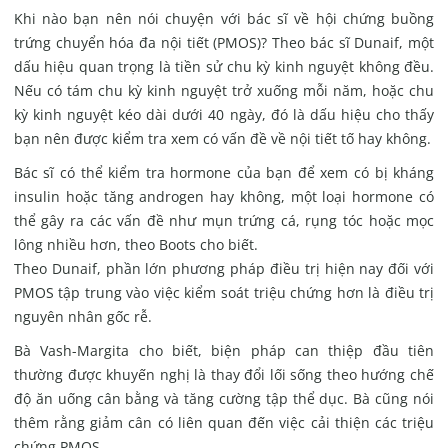
Khi nào bạn nên nói chuyện với bác sĩ về hội chứng buồng
trứng chuyển hóa đa nội tiết (PMOS)? Theo bác sĩ Dunaif, một
dấu hiệu quan trọng là tiền sử chu kỳ kinh nguyệt không đều.
Nếu có tám chu kỳ kinh nguyệt trở xuống mỗi năm, hoặc chu
kỳ kinh nguyệt kéo dài dưới 40 ngày, đó là dấu hiệu cho thấy
bạn nên được kiểm tra xem có vấn đề về nội tiết tố hay không.
Bác sĩ có thể kiểm tra hormone của bạn để xem có bị kháng
insulin hoặc tăng androgen hay không, một loại hormone có
thể gây ra các vấn đề như mụn trứng cá, rụng tóc hoặc mọc
lông nhiều hơn, theo Boots cho biết.
Theo Dunaif, phần lớn phương pháp điều trị hiện nay đối với
PMOS tập trung vào việc kiểm soát triệu chứng hơn là điều trị
nguyên nhân gốc rễ.
Bà Vash-Margita cho biết, biện pháp can thiệp đầu tiên
thường được khuyến nghị là thay đổi lối sống theo hướng chế
độ ăn uống cân bằng và tăng cường tập thể dục. Bà cũng nói
thêm rằng giảm cân có liên quan đến việc cải thiện các triệu
chứng PMOS.