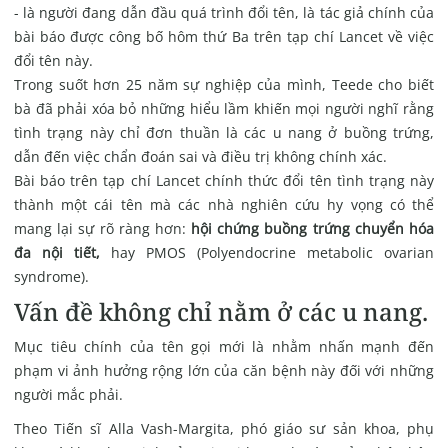
- là người đang dẫn đầu quá trình đổi tên, là tác giả chính của
bài báo được công bố
hôm thứ Ba trên tạp chí Lancet
về việc
đổi tên này.
Trong suốt hơn 25 năm sự nghiệp của mình, Teede cho biết
bà đã phải xóa bỏ những hiểu lầm khiến mọi người nghĩ rằng
tình trạng này chỉ đơn thuần là các u nang ở buồng trứng,
dẫn đến việc chẩn đoán sai và điều trị không chính xác.
Bài báo trên tạp chí Lancet chính thức đổi tên tình trạng này
thành một cái tên mà các nhà nghiên cứu hy vọng có thể
mang lại sự rõ ràng hơn:
hội chứng buồng trứng chuyển hóa
đa nội tiết,
hay PMOS (Polyendocrine metabolic ovarian
syndrome).
Vấn đề không chỉ nằm ở các u nang.
Mục tiêu chính của tên gọi mới là nhằm nhấn mạnh đến
phạm vi ảnh hưởng rộng lớn của căn bệnh này đối với những
người mắc phải.
Theo Tiến sĩ Alla Vash-Margita, phó giáo sư sản khoa, phụ