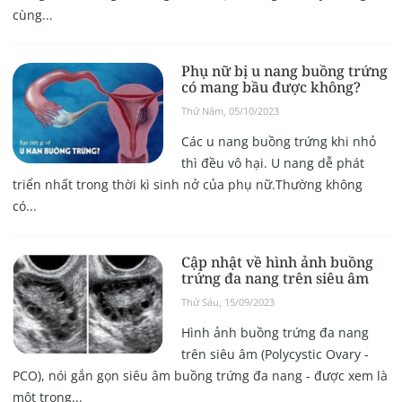
cùng...
Phụ nữ bị u nang buồng trứng
có mang bầu được không?
Thứ Năm, 05/10/2023
Các u nang buồng trứng khi nhỏ
thì đều vô hại. U nang dễ phát
triển nhất trong thời kì sinh nở của phụ nữ.Thường không
có...
Cập nhật về hình ảnh buồng
trứng đa nang trên siêu âm
Thứ Sáu, 15/09/2023
Hình ảnh buồng trứng đa nang
trên siêu âm (Polycystic Ovary -
PCO), nói gắn gọn siêu âm buồng trứng đa nang - được xem là
một trong...