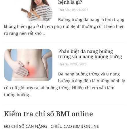
bệnh là gì?
Thứ Sáu, 05/05/2023
Buồng trứng đa nang là tình trạng
không hiếm gặp ở chị em phụ nữ. Bệnh thường có ít biểu hiện
rõ ràng nên rất khó...
Phân biệt đa nang buồng
trứng và u nang buồng trứng
Thứ Ba, 02/05/2023
Đa nang buồng trứng và u nang
buồng trứng đều là những bệnh lý
của nữ giới xảy ra tại buồng trứng. Nhiều chị em vẫn lầm
tưởng buồng...
Kiểm tra chỉ số BMI online
ĐO CHỈ SỐ CÂN NẶNG - CHIỀU CAO (BMI) ONLINE