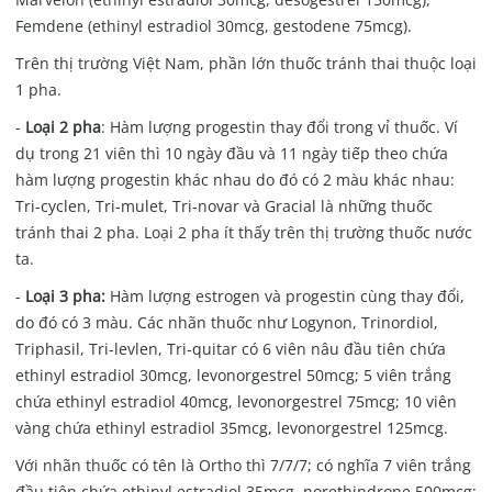
Femdene (ethinyl estradiol 30mcg, gestodene 75mcg).
Trên thị trường Việt Nam, phần lớn thuốc tránh thai thuộc loại
1 pha.
-
Loại 2 pha
: Hàm lượng progestin thay đổi trong vỉ thuốc. Ví
dụ trong 21 viên thì 10 ngày đầu và 11 ngày tiếp theo chứa
hàm lượng progestin khác nhau do đó có 2 màu khác nhau:
Tri-cyclen, Tri-mulet, Tri-novar và Gracial là những thuốc
tránh thai 2 pha. Loại 2 pha ít thấy trên thị trường thuốc nước
ta.
-
Loại 3 pha:
Hàm lượng estrogen và progestin cùng thay đổi,
do đó có 3 màu. Các nhãn thuốc như Logynon, Trinordiol,
Triphasil, Tri-levlen, Tri-quitar có 6 viên nâu đầu tiên chứa
ethinyl estradiol 30mcg, levonorgestrel 50mcg; 5 viên trắng
chứa ethinyl estradiol 40mcg, levonorgestrel 75mcg; 10 viên
vàng chứa ethinyl estradiol 35mcg, levonorgestrel 125mcg.
Với nhãn thuốc có tên là Ortho thì 7/7/7; có nghĩa 7 viên trắng
đầu tiên chứa ethinyl estradiol 35mcg, norethindrone 500mcg;