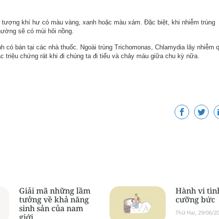
ện tượng khí hư có màu vàng, xanh hoặc màu xám. Đặc biệt, khi nhiễm trùng
thường sẽ có mùi hôi nồng.
nh có bán tại các nhà thuốc. Ngoài trùng Trichomonas, Chlamydia lây nhiễm
c triệu chứng rát khi đi chúng ta đi tiểu và chảy máu giữa chu kỳ nữa.
Giải mã những lầm
Hành vi tìn
tưởng về khả năng
cưỡng bức
sinh sản của nam
Thứ Hai, 29/06/2
giới