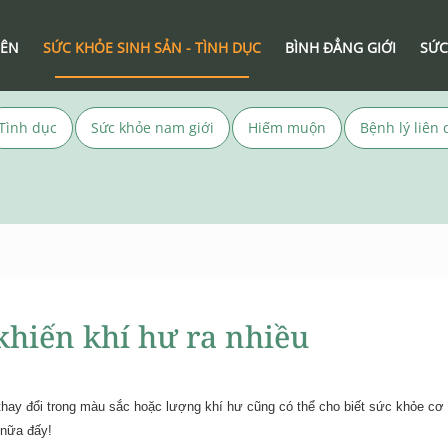
IÊN
SỨC KHỎE SINH SẢN - TÌNH DỤC
BÌNH ĐẲNG GIỚI
SỨC
Tình dục
Sức khỏe nam giới
Hiếm muộn
Bệnh lý liên
khiến khí hư ra nhiều
hay đổi trong màu sắc hoặc lượng khí hư cũng có thể cho biết sức khỏe cơ
 nữa đấy!