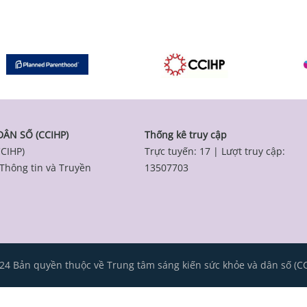
ÂN SỐ (CCIHP)
Thống kê truy cập
CCIHP)
Trực tuyến: 17
|
Lượt truy cập:
 Thông tin và Truyền
13507703
4 Bản quyền thuộc về Trung tâm sáng kiến sức khỏe và dân số (C