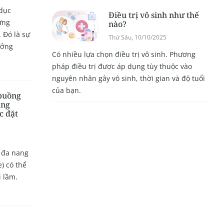
 dục
Điều trị vô sinh như thế
ứng
nào?
 Đó là sự
Thứ Sáu, 10/10/2025
ưởng
Có nhiều lựa chọn điều trị vô sinh. Phương
pháp điều trị được áp dụng tùy thuộc vào
nguyên nhân gây vô sinh, thời gian và độ tuổi
của bạn.
buồng
ang
c đặt
 đa nang
) có thể
 lầm.