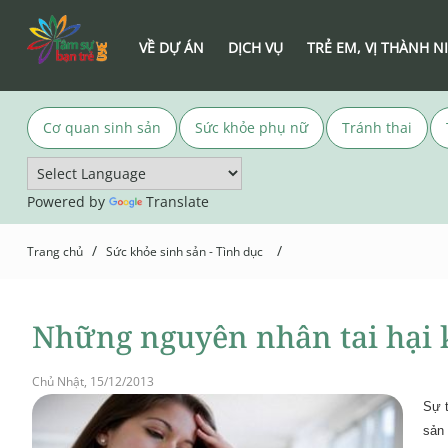
VỀ DỰ ÁN
DỊCH VỤ
TRẺ EM, VỊ THÀNH N
Cơ quan sinh sản
Sức khỏe phụ nữ
Tránh thai
Powered by
Translate
/
/
Trang chủ
Sức khỏe sinh sản - Tình dục
Những nguyên nhân tai hại 
Chủ Nhật, 15/12/2013
Sự t
sản