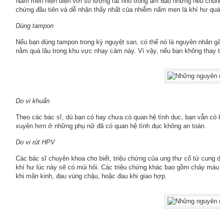
Nấm men hiện diện với số lượng rất nhỏ trong âm đạo nhưng nếu chún
chứng đầu tiên và dễ nhận thấy nhất của nhiễm nấm men là khí hư quá
Dùng tampon
Nếu bạn dùng tampon trong kỳ nguyệt san, có thể nó là nguyên nhân gây 
nằm quá lâu trong khu vực nhạy cảm này. Vì vậy, nếu bạn không thay t
Do vi khuẩn
Theo các bác sĩ, dù bạn có hay chưa có quan hệ tình dục, bạn vẫn c
xuyên hơn ở những phụ nữ đã có quan hệ tình dục không an toàn.
Do vi rút HPV
Các bác sĩ chuyên khoa cho biết, triệu chứng của ung thư cổ tử cung 
khí hư lúc này sẽ có mùi hôi. Các triệu chứng khác bao gồm chảy má
khi mãn kinh, đau vùng chậu, hoặc đau khi giao hợp.