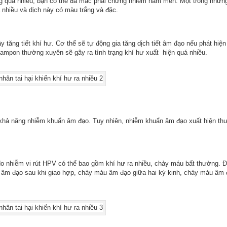
g quá nhiều, bạn có thể đã mắc phải chứng nhiễm nấm men. Một trong những
 nhiều và dịch này có màu trắng và đặc.
tăng tiết khí hư. Cơ thể sẽ tự động gia tăng dịch tiết âm đạo nếu phát hiện
ampon thường xuyên sẽ gây ra tình trạng khí hư xuất hiện quá nhiều.
ó khả năng nhiễm khuẩn âm đạo. Tuy nhiên, nhiễm khuẩn âm đạo xuất hiện t
do nhiễm vi rút HPV có thể bao gồm khí hư ra nhiều, chảy máu bất thường. Đ
u âm đạo sau khi giao hợp, chảy máu âm đạo giữa hai kỳ kinh, chảy máu âm