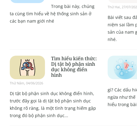
Trong bài này, chúng
Thứ Hai, 27/07/20
ta cùng tìm hiểu về hệ thống sinh sản ở
Bài viết sau đ
các bạn nam giới nhé
niệm sai lầm 
sản của nam g
nhé.
Tìm hiểu kiến thức:
Dị tật bộ phận sinh
dục không điển
hình
Thứ Năm, 04/06/2026
gì? Các dấu h
Dị tật bộ phận sinh dục không điển hình,
ngừa như thế 
trước đây gọi là dị tật bộ phận sinh dục
hiểu trong bài
không rõ ràng, là một tình trạng hiếm gặp
trong đó bộ phận sinh dục...