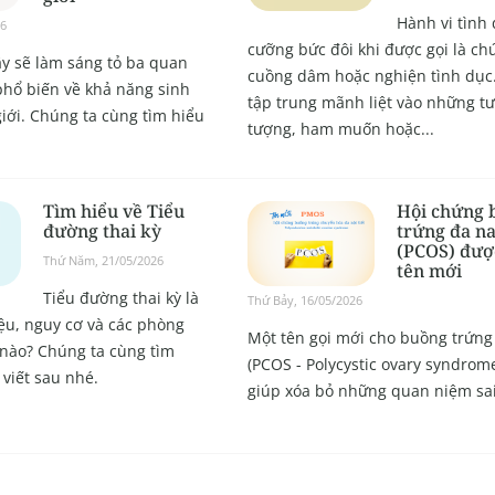
Hành vi tình
26
cưỡng bức đôi khi được gọi là ch
ây sẽ làm sáng tỏ ba quan
cuồng dâm hoặc nghiện tình dục.
phổ biến về khả năng sinh
tập trung mãnh liệt vào những t
iới. Chúng ta cùng tìm hiểu
tượng, ham muốn hoặc...
Tìm hiểu về Tiểu
Hội chứng 
đường thai kỳ
trứng đa n
(PCOS) đượ
Thứ Năm, 21/05/2026
tên mới
Tiểu đường thai kỳ là
Thứ Bảy, 16/05/2026
iệu, nguy cơ và các phòng
Một tên gọi mới cho buồng trứng
nào? Chúng ta cùng tìm
(PCOS - Polycystic ovary syndrome
 viết sau nhé.
giúp xóa bỏ những quan niệm sai