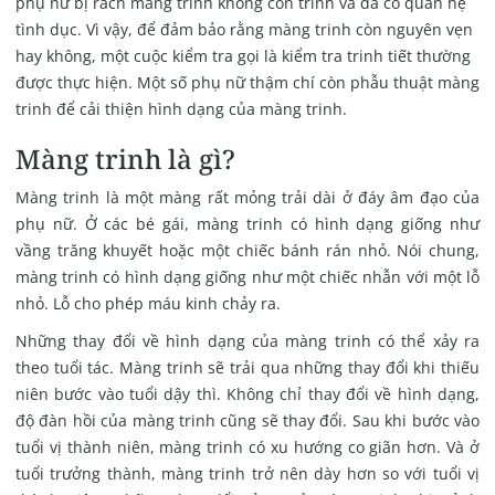
phụ nữ bị rách màng trinh không còn trinh và đã có quan hệ
tình dục. Vì vậy, để đảm bảo rằng màng trinh còn nguyên vẹn
hay không, một cuộc kiểm tra gọi là kiểm tra trinh tiết thường
được thực hiện. Một số phụ nữ thậm chí còn phẫu thuật màng
trinh để cải thiện hình dạng của màng trinh.
Màng trinh là gì?
Màng trinh là một màng rất mỏng trải dài ở đáy âm đạo của
phụ nữ. Ở các bé gái, màng trinh có hình dạng giống như
vầng trăng khuyết hoặc một chiếc bánh rán nhỏ. Nói chung,
màng trinh có hình dạng giống như một chiếc nhẫn với một lỗ
nhỏ. Lỗ cho phép máu kinh chảy ra.
Những thay đổi về hình dạng của màng trinh có thể xảy ra
theo tuổi tác. Màng trinh sẽ trải qua những thay đổi khi thiếu
niên bước vào tuổi dậy thì. Không chỉ thay đổi về hình dạng,
độ đàn hồi của màng trinh cũng sẽ thay đổi. Sau khi bước vào
tuổi vị thành niên, màng trinh có xu hướng co giãn hơn. Và ở
tuổi trưởng thành, màng trinh trở nên dày hơn so với tuổi vị