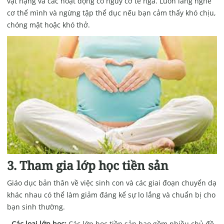
vật nặng và các hoạt động có nguy cơ té ngã. Luôn lắng nghe
cơ thể mình và ngừng tập thể dục nếu bạn cảm thấy khó chịu,
chóng mặt hoặc khó thở.
3. Tham gia lớp học tiền sản
Giáo dục bản thân về việc sinh con và các giai đoạn chuyển dạ
khác nhau có thể làm giảm đáng kể sự lo lắng và chuẩn bị cho
bạn sinh thường.
- Các loại lớp học:
Các lớp học tiền sản bao gồm nhiều chủ đề,