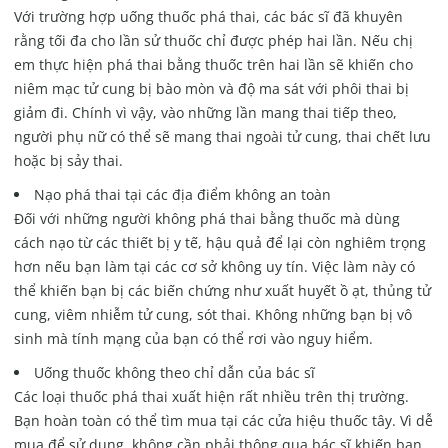
Với trường hợp uống thuốc phá thai, các bác sĩ đã khuyên
rằng tối đa cho lần sử thuốc chỉ được phép hai lần. Nếu chị
em thực hiện phá thai bằng thuốc trên hai lần sẽ khiến cho
niêm mạc tử cung bị bào mòn và độ ma sát với phôi thai bị
giảm đi. Chính vì vậy, vào những lần mang thai tiếp theo,
người phụ nữ có thể sẽ mang thai ngoài tử cung, thai chết lưu
hoặc bị sảy thai.
Nạo phá thai tại các địa điểm không an toàn
Đối với những người không phá thai bằng thuốc mà dùng
cách nạo từ các thiết bị y tế, hậu quả để lại còn nghiêm trọng
hơn nếu bạn làm tại các cơ sở không uy tín. Việc làm này có
thể khiến bạn bị các biến chứng như xuất huyết ồ ạt, thủng tử
cung, viêm nhiễm tử cung, sót thai. Không những bạn bị vô
sinh mà tính mạng của bạn có thể rơi vào nguy hiểm.
Uống thuốc không theo chỉ dẫn của bác sĩ
Các loại thuốc phá thai xuất hiện rất nhiều trên thị trường.
Bạn hoàn toàn có thể tìm mua tại các cửa hiệu thuốc tây. Vì dễ
mua để sử dụng, không cần phải thông qua bác sĩ khiến bạn