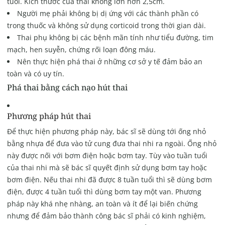
tuổi. Kích thước của thai không lớn hơn 2,5cm.
Người mẹ phải không bị dị ứng với các thành phần có
trong thuốc và không sử dụng corticoid trong thời gian dài.
Thai phụ không bị các bệnh mãn tính như tiểu đường, tim
mạch, hen suyễn, chứng rối loạn đông máu.
Nên thực hiện phá thai ở những cơ sở y tế đảm bảo an
toàn và có uy tín.
Phá thai bằng cách nạo hút thai
Phương pháp hút thai
Để thực hiện phương pháp này, bác sĩ sẽ dùng tới ống nhỏ
bằng nhựa để đưa vào tử cung đưa thai nhi ra ngoài. Ống nhỏ
này được nối với bơm điện hoặc bơm tay. Tùy vào tuần tuổi
của thai nhi mà sẽ bác sĩ quyết định sử dụng bơm tay hoặc
bơm điện. Nếu thai nhi đã được 8 tuần tuổi thì sẽ dùng bơm
điện, được 4 tuần tuổi thì dùng bơm tay một van. Phương
pháp này khá nhẹ nhàng, an toàn và ít để lại biến chứng
nhưng để đảm bảo thành công bác sĩ phải có kinh nghiệm,