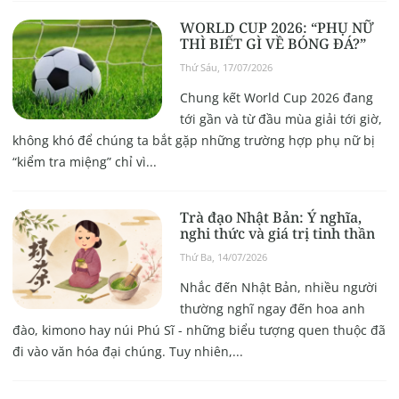
WORLD CUP 2026: “PHỤ NỮ
THÌ BIẾT GÌ VỀ BÓNG ĐÁ?”
Thứ Sáu, 17/07/2026
Chung kết World Cup 2026 đang
tới gần và từ đầu mùa giải tới giờ,
không khó để chúng ta bắt gặp những trường hợp phụ nữ bị
“kiểm tra miệng” chỉ vì...
Trà đạo Nhật Bản: Ý nghĩa,
nghi thức và giá trị tinh thần
Thứ Ba, 14/07/2026
Nhắc đến Nhật Bản, nhiều người
thường nghĩ ngay đến hoa anh
đào, kimono hay núi Phú Sĩ - những biểu tượng quen thuộc đã
đi vào văn hóa đại chúng. Tuy nhiên,...