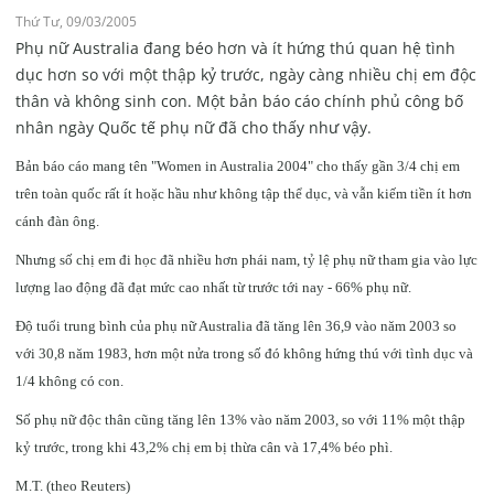
Thứ Tư, 09/03/2005
Phụ nữ Australia đang béo hơn và ít hứng thú quan hệ tình
dục hơn so với một thập kỷ trước, ngày càng nhiều chị em độc
thân và không sinh con. Một bản báo cáo chính phủ công bố
nhân ngày Quốc tế phụ nữ đã cho thấy như vậy.
Bản báo cáo mang tên "Women in Australia 2004" cho thấy gần 3/4 chị em
trên toàn quốc rất ít hoặc hầu như không tập thể dục, và vẫn kiếm tiền ít hơn
cánh đàn ông.
Nhưng số chị em đi học đã nhiều hơn phái nam, tỷ lệ phụ nữ tham gia vào lực
lượng lao động đã đạt mức cao nhất từ trước tới nay - 66% phụ nữ.
Độ tuổi trung bình của phụ nữ Australia đã tăng lên 36,9 vào năm 2003 so
với 30,8 năm 1983, hơn một nửa trong số đó không hứng thú với tình dục và
1/4 không có con.
Số phụ nữ độc thân cũng tăng lên 13% vào năm 2003, so với 11% một thập
kỷ trước, trong khi 43,2% chị em bị thừa cân và 17,4% béo phì.
M.T. (theo Reuters)