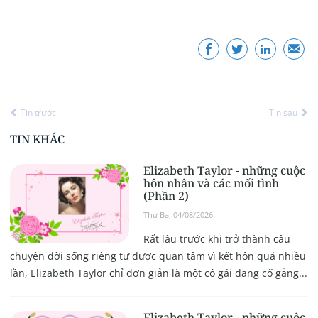
Tin trước
Tin sau
TIN KHÁC
Elizabeth Taylor - những cuộc
hôn nhân và các mối tình
(Phần 2)
Thứ Ba, 04/08/2026
Rất lâu trước khi trở thành câu
chuyện đời sống riêng tư được quan tâm vì kết hôn quá nhiều
lần, Elizabeth Taylor chỉ đơn giản là một cô gái đang cố gắng...
Elizabeth Taylor - những cuộc