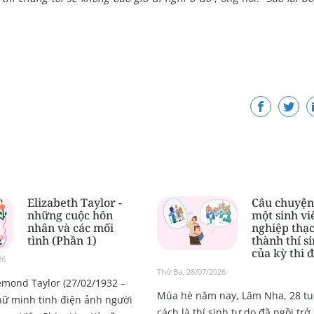
Elizabeth Taylor -
Câu chuyện
những cuộc hôn
một sinh vi
nhân và các mối
nghiệp thạc
tình (Phần 1)
thành thí s
của kỳ thi 
26
Thứ Ba, 28/07/2026
emond Taylor (27/02/1932 –
Mùa hè năm nay, Lâm Nha, 28 tuổ
 nữ minh tinh điện ảnh người
cách là thí sinh tự do đã ngồi trở