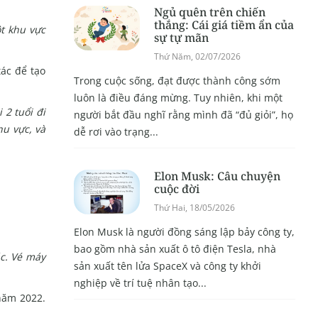
Ngủ quên trên chiến
thắng: Cái giá tiềm ẩn của
t khu vực
sự tự mãn
Thứ Năm, 02/07/2026
ác để tạo
Trong cuộc sống, đạt được thành công sớm
luôn là điều đáng mừng. Tuy nhiên, khi một
 2 tuổi đi
người bắt đầu nghĩ rằng mình đã “đủ giỏi”, họ
hu vực, và
dễ rơi vào trạng...
Elon Musk: Câu chuyện
cuộc đời
Thứ Hai, 18/05/2026
Elon Musk là người đồng sáng lập bảy công ty,
bao gồm nhà sản xuất ô tô điện Tesla, nhà
ác. Vé máy
sản xuất tên lửa SpaceX và công ty khởi
nghiệp về trí tuệ nhân tạo...
 năm 2022.