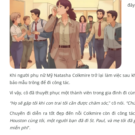
đây
Khi người phụ nữ Mỹ Natasha Colkmire trở lại làm việc sau k
bảo mẫu trông để đi công tác.
Vì vậy, cô đã thuyết phục một thành viên trong gia đình đi cù
“Họ sẽ gặp tôi khi con trai tôi cần được chăm sóc,
” cô nói.
“Chú
Chuyến đi diễn ra tốt đẹp đến nỗi Colkmire còn đi công t
Houston cùng tôi, một người bạn đã đi St. Paul, và mẹ tôi đã 
miễn phí
”.