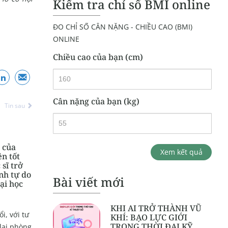
Kiểm tra chỉ số BMI online
ĐO CHỈ SỐ CÂN NẶNG - CHIỀU CAO (BMI)
ONLINE
Chiều cao của bạn (cm)
Cân nặng của bạn (kg)
Tin sau
 của
Xem kết quả
ên tốt
 sĩ trở
inh tự do
Bài viết mới
đại học
KHI AI TRỞ THÀNH VŨ
i, với tư
KHÍ: BẠO LỰC GIỚI
TRONG THỜI ĐẠI KỸ
 lại phòng