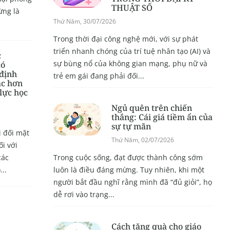
THUẬT SỐ
ừng là
Thứ Năm, 30/07/2026
Trong thời đại công nghệ mới, với sự phát
triển nhanh chóng của trí tuệ nhân tạo (AI) và
c
sự bùng nổ của không gian mạng, phụ nữ và
có
định
trẻ em gái đang phải đối...
c hơn
 lực học
Ngủ quên trên chiến
thắng: Cái giá tiềm ẩn của
sự tự mãn
 đối mặt
Thứ Năm, 02/07/2026
ối với
Trong cuộc sống, đạt được thành công sớm
các
luôn là điều đáng mừng. Tuy nhiên, khi một
..
người bắt đầu nghĩ rằng mình đã “đủ giỏi”, họ
dễ rơi vào trạng...
Cách tặng quà cho giáo