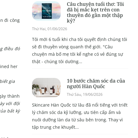
Câu chuyện tuổi thơ: Tôi
đã bị mắc kẹt trên con
thuyền đó gần một thập
kỷ?
ân đi công
Thứ Hai, 01/06/2026
Tôi mới 6 tuổi khi cha tôi quyết định chúng tôi
sẽ đi thuyền vòng quanh thế giới. "Câu
ng điều đó
chuyện mà bố mẹ tôi kể nghe có vẻ đúng sự
thật - chúng tôi dường...
10 bước chăm sóc da của
iết gia
người Hàn Quốc
Thứ Sáu, 19/06/2026
gày thành
ày với đội
Skincare Hàn Quốc từ lâu đã nổi tiếng với triết
của bất kỳ
lý chăm sóc da kỹ lưỡng, ưu tiên cấp ẩm và
nuôi dưỡng làn da từ sâu bên trong. Thay vì
tập trung che khuyết...