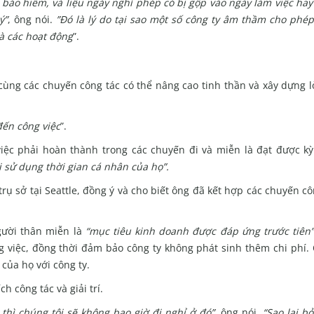
ảo hiểm, và liệu ngày nghỉ phép có bị gộp vào ngày làm việc hay 
ý”
, ông nói.
”Đó là lý do tại sao một số công ty âm thầm cho phép
và các hoạt động
”.
cùng các chuyến công tác có thể nâng cao tinh thần và xây dựng l
ến công việc
”.
iệc phải hoàn thành trong các chuyến đi và miễn là đạt được kỳ
 sử dụng thời gian cá nhân của họ”.
 sở tại Seattle, đồng ý và cho biết ông đã kết hợp các chuyến cô
gười thân miễn là
“mục tiêu kinh doanh được đáp ứng trước tiên
ng việc, đồng thời đảm bảo công ty không phát sinh thêm chi phí.
của họ với công ty.
 công tác và giải trí.
hì chúng tôi sẽ không bao giờ đi nghỉ ở đó”
, ông nói.
“Sao lại bỏ