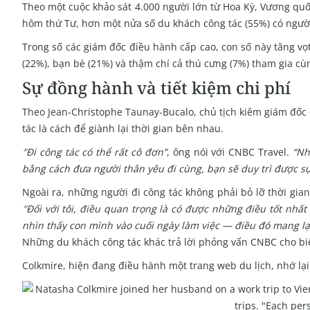
Theo một cuộc khảo sát 4.000 người lớn từ Hoa Kỳ, Vương quố
hôm thứ Tư, hơn một nửa số du khách công tác (55%) có người
Trong số các giám đốc điều hành cấp cao, con số này tăng vọt
(22%), bạn bè (21%) và thậm chí cả thú cưng (7%) tham gia cù
Sự đồng hành và tiết kiệm chi phí
Theo Jean-Christophe Taunay-Bucalo, chủ tịch kiêm giám đốc đ
tác là cách để giành lại thời gian bên nhau.
″Đi công tác có thể rất cô đơn”
, ông nói với
CNBC Travel
.
“Nh
bằng cách đưa người thân yêu đi cùng, bạn sẽ duy trì được sự
Ngoài ra, những người đi công tác không phải bỏ lỡ thời gian
″Đối với tôi, điều quan trọng là có được những điều tốt nhất
nhìn thấy con mình vào cuối ngày làm việc — điều đó mang lạ
Những du khách công tác khác trả lời phỏng vấn CNBC cho biế
Colkmire, hiện đang điều hành một trang web du lịch, nhớ lại