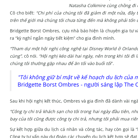
Natasha Colkmire cùng chồng đi 
Cô cho biết:
“Chi phí của chúng tôi đã giảm đi một nửa, đây
trên thế giới mà chúng tôi chưa từng đến mà không phải tốn 
Bridgette Borst Ombres, cựu nhà báo hiện là chuyên gia tư 
ra “kỳ nghỉ ngắn ngày tiết kiệm” cho gia đình mình.
“Tham dự một hội nghị công nghệ tại Disney World ở Orlando, 
cùng”
, cô nói.
“Hội nghị kéo dài hai ngày, nên trong khi tôi đ
chúng tôi thường gặp nhau để ăn tối vào buổi tối
”.
"Tôi không giữ bí mật về kế hoạch du lịch của 
Bridgette Borst Ombres -
người sáng lập The
Sau khi hội nghị kết thúc, Ombres và gia đình đã dành vài ng
“Công ty chi trả khách sạn cho tôi trong hai ngày đầu tiên, 
bay của tôi cũng được công ty chi trả, nhưng tôi phải mua riê
Sự kết hợp giữa du lịch cá nhân và công tác, hay còn gọi là 
Công ty tư vấn này dự đoán các chuyến du lịch kết hợp sẽ đạt