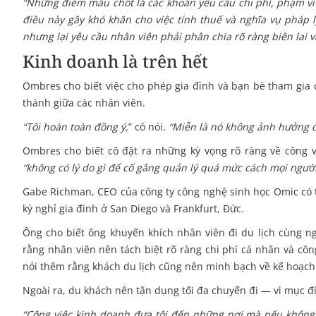
“Những điểm mấu chốt là các khoản yêu cầu chi phí, phạm vi b
điều này gây khó khăn cho việc tính thuế và nghĩa vụ pháp l
nhưng lại yêu cầu nhân viên phải phân chia rõ ràng biên lai 
Kinh doanh là trên hết
Ombres cho biết việc cho phép gia đình và bạn bè tham gia 
thành giữa các nhân viên.
“Tôi hoàn toàn đồng ý,
” cô nói.
“Miễn là nó không ảnh hưởng đ
Ombres cho biết cô đặt ra những kỳ vọng rõ ràng về công v
“không có lý do gì để cố gắng quản lý quá mức cách mọi người
Gabe Richman, CEO của công ty công nghệ sinh học Omic có trụ
kỳ nghỉ gia đình ở San Diego và Frankfurt, Đức.
Ông cho biết ông khuyến khích nhân viên đi du lịch cùng n
rằng nhân viên nên tách biệt rõ ràng chi phí cá nhân và cô
nói thêm rằng khách du lịch cũng nên minh bạch về kế hoạch 
Ngoài ra, du khách nên tận dụng tối đa chuyến đi — vì mục đích
“Công việc kinh doanh đưa tôi đến những nơi mà nếu không t