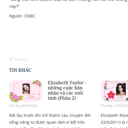
này?
”
Nguồn: CNBC
Tin trước
TIN KHÁC
Elizabeth Taylor -
những cuộc hôn
nhân và các mối
tình (Phần 2)
Thứ Ba, 04/08/2026
Thứ Bảy, 01/08/20
Rất lâu trước khi trở thành câu chuyện đời
Elizabeth Ros
sống riêng tư được quan tâm vì kết hôn
23/3/2011) là