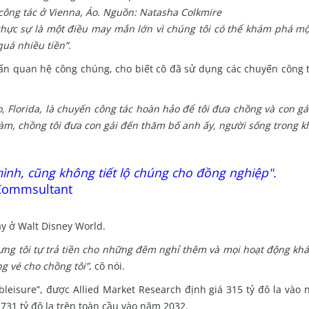
công tác ở Vienna, Áo.
Nguồn: Natasha Colkmire
 thực sự là một điều may mắn lớn vì chúng tôi có thể khám phá mộ
quá nhiều tiền”
.
vấn quan hệ công chúng, cho biết cô đã sử dụng các chuyến công t
Florida, là chuyến công tác hoàn hảo để tôi đưa chồng và con gái
i làm, chồng tôi đưa con gái đến thăm bố anh ấy, người sống trong k
mình, cũng không tiết lộ chúng cho đồng nghiệp".
 Commsultant
ày ở Walt Disney World.
nhưng tôi tự trả tiền cho những đêm nghỉ thêm và mọi hoạt động kh
ng vé cho chồng tôi”
, cô nói.
“bleisure”, được Allied Market Research định giá 315 tỷ đô la vào
 731 tỷ đô la trên toàn cầu vào năm 2032.