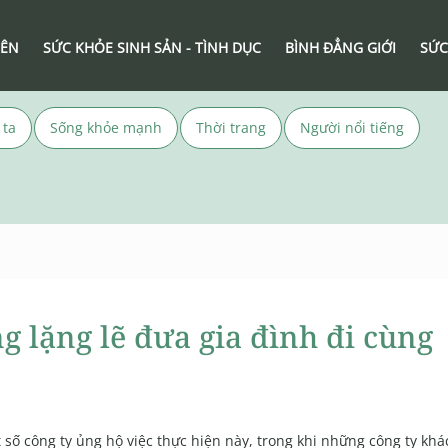
IÊN
SỨC KHỎE SINH SẢN - TÌNH DỤC
BÌNH ĐẲNG GIỚI
SỨC
 ta
Sống khỏe mạnh
Thời trang
Người nổi tiếng
g lặng lẽ đưa gia đình đi cùng
 số công ty ủng hộ việc thực hiện này, trong khi những công ty khác