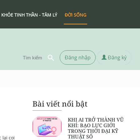
 KHỎE TINH THẦN - TÂM LÝ
ĐỜI SỐNG
Đăng nhập
Đăng ký
Bài viết nổi bật
KHI AI TRỞ THÀNH VŨ
KHÍ: BẠO LỰC GIỚI
TRONG THỜI ĐẠI KỸ
THUẬT SỐ
 lại coi