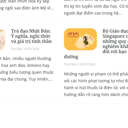
ược Viện Phim Hoa Kỳ xếp
thi kỳ thi tuyển sinh đại học. Cô t
g ngôi sao điện ảnh Mỹ vĩ...
người đạt điểm cao trong hệ...
Trà đạo Nhật Bản:
Bộ Giáo dụ
Ý nghĩa, nghi thức
Singapore 
và giá trị tinh thần
những quy 
nghiêm khắ
Thứ Ba, 14/07/2026
đối với bạo
đường
t Bản, nhiều người thường
Thứ Năm, 02/07/2026
 hoa anh đào, kimono hay
những biểu tượng quen thuộc
Những người vi phạm có thể phải
hóa đại chúng. Tuy nhiên,...
với các hình phạt tương tự như đ
hành vi hút thuốc lá điện tử, với 
hướng dẫn rõ ràng hơn dành cho.