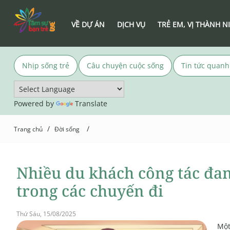
VỀ DỰ ÁN
DỊCH VỤ
TRẺ EM, VỊ THÀNH N
Nhịp sống trẻ
Câu chuyện cuộc sống
Tin tức quanh
Powered by
Translate
/
/
Trang chủ
Đời sống
Nhiều du khách công tác đan
trong các chuyến đi
Thứ Sáu, 15/08/2025
Một