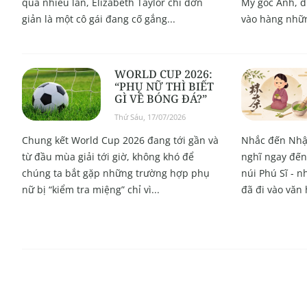
quá nhiều lần, Elizabeth Taylor chỉ đơn
Mỹ gốc Anh, đ
giản là một cô gái đang cố gắng...
vào hàng nhữn
WORLD CUP 2026:
“PHỤ NỮ THÌ BIẾT
GÌ VỀ BÓNG ĐÁ?”
Thứ Sáu, 17/07/2026
Chung kết World Cup 2026 đang tới gần và
Nhắc đến Nhậ
từ đầu mùa giải tới giờ, không khó để
nghĩ ngay đến
chúng ta bắt gặp những trường hợp phụ
núi Phú Sĩ - 
nữ bị “kiểm tra miệng” chỉ vì...
đã đi vào văn 