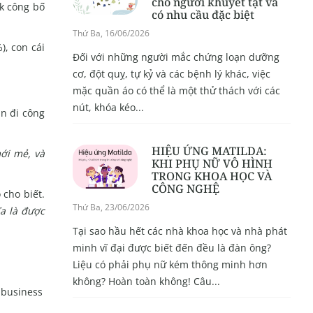
cho người khuyết tật và
rk công bố
có nhu cầu đặc biệt
Thứ Ba, 16/06/2026
), con cái
Đối với những người mắc chứng loạn dưỡng
cơ, đột quỵ, tự kỷ và các bệnh lý khác, việc
mặc quần áo có thể là một thử thách với các
nút, khóa kéo...
ân đi công
HIỆU ỨNG MATILDA:
mới mẻ, và
KHI PHỤ NỮ VÔ HÌNH
TRONG KHOA HỌC VÀ
CÔNG NGHỆ
 cho biết.
Thứ Ba, 23/06/2026
ĩa là được
Tại sao hầu hết các nhà khoa học và nhà phát
minh vĩ đại được biết đến đều là đàn ông?
Liệu có phải phụ nữ kém thông minh hơn
không? Hoàn toàn không! Câu...