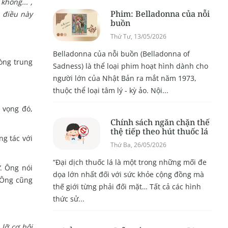
không... ,
Phim: Belladonna của nỗi
 điều này
buồn
Thứ Tư, 13/05/2026
Belladonna của nỗi buồn (Belladonna of
òng trung
Sadness) là thể loại phim hoạt hình dành cho
người lớn của Nhật Bản ra mắt năm 1973,
thuộc thể loại tâm lý - kỳ ảo. Nội...
 vọng đó,
Chính sách ngăn chặn thế
thệ tiếp theo hút thuốc lá
ng tác với
Thứ Ba, 26/05/2026
“Đại dịch thuốc lá là một trong những mối đe
”
. Ông nói
dọa lớn nhất đối với sức khỏe cộng đồng mà
 Ông cũng
thế giới từng phải đối mặt… Tất cả các hình
thức sử...
 lỡ cơ hội