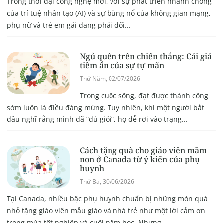
Trong thời đại công nghệ mới, với sự phát triển nhanh chóng
của trí tuệ nhân tạo (AI) và sự bùng nổ của không gian mạng,
phụ nữ và trẻ em gái đang phải đối...
Ngủ quên trên chiến thắng: Cái giá
tiềm ẩn của sự tự mãn
Thứ Năm, 02/07/2026
Trong cuộc sống, đạt được thành công
sớm luôn là điều đáng mừng. Tuy nhiên, khi một người bắt
đầu nghĩ rằng mình đã “đủ giỏi”, họ dễ rơi vào trạng...
Cách tặng quà cho giáo viên mầm
non ở Canada từ ý kiến của phụ
huynh
Thứ Ba, 30/06/2026
Tại Canada, nhiều bậc phụ huynh chuẩn bị những món quà
nhỏ tặng giáo viên mẫu giáo và nhà trẻ như một lời cảm ơn
trong mùa tốt nghiệp và cuối năm học. Nhưng...