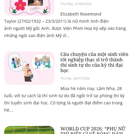
Thứ Bảy, 01/08/2026
Elizabeth Rosemond
Taylor (27/02/1932 – 23/3/2011) là nữ minh tinh điện
ảnh người Mỹ gốc Anh, được Viện Phim Hoa Kỳ xếp vào hàng
những ngôi sao điện ảnh Mỹ vĩ...
Câu chuyện của một sinh viên
tốt nghiệp thạc sĩ trở thành
thí sinh tự do của kỳ thi đại
học
Thứ Ba, 28/07/2026
Mùa hè năm nay, Lâm Nha, 28
tuổi, với tư cách là thí sinh tự do đã ngồi trở lại phòng thi kỳ
thi tuyển sinh đại học. Cô từng là người đạt điểm cao trong
hệ...
WORLD CUP 2026: “PHỤ NỮ