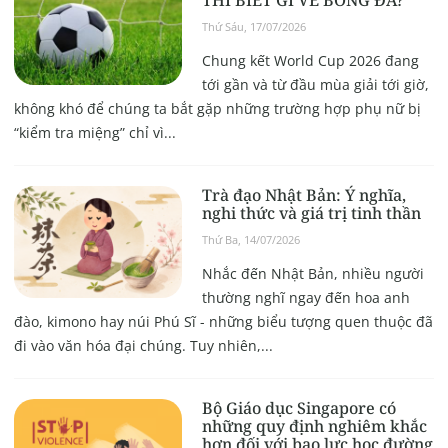
THÌ BIẾT GÌ VỀ BÓNG ĐÁ?”
Thứ Sáu, 17/07/2026
Chung kết World Cup 2026 đang
tới gần và từ đầu mùa giải tới giờ,
không khó để chúng ta bắt gặp những trường hợp phụ nữ bị
“kiểm tra miệng” chỉ vì...
Trà đạo Nhật Bản: Ý nghĩa,
nghi thức và giá trị tinh thần
Thứ Ba, 14/07/2026
Nhắc đến Nhật Bản, nhiều người
thường nghĩ ngay đến hoa anh
đào, kimono hay núi Phú Sĩ - những biểu tượng quen thuộc đã
đi vào văn hóa đại chúng. Tuy nhiên,...
Bộ Giáo dục Singapore có
những quy định nghiêm khắc
hơn đối với bạo lực học đường