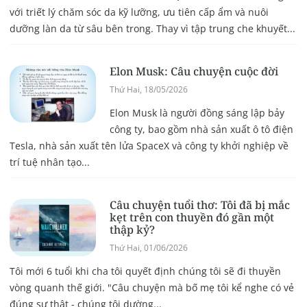
với triết lý chăm sóc da kỹ lưỡng, ưu tiên cấp ẩm và nuôi
dưỡng làn da từ sâu bên trong. Thay vì tập trung che khuyết...
Elon Musk: Câu chuyện cuộc đời
Thứ Hai, 18/05/2026
Elon Musk là người đồng sáng lập bảy
công ty, bao gồm nhà sản xuất ô tô điện
Tesla, nhà sản xuất tên lửa SpaceX và công ty khởi nghiệp về
trí tuệ nhân tạo...
Câu chuyện tuổi thơ: Tôi đã bị mắc
kẹt trên con thuyền đó gần một
thập kỷ?
Thứ Hai, 01/06/2026
Tôi mới 6 tuổi khi cha tôi quyết định chúng tôi sẽ đi thuyền
vòng quanh thế giới. "Câu chuyện mà bố mẹ tôi kể nghe có vẻ
đúng sự thật - chúng tôi dường...