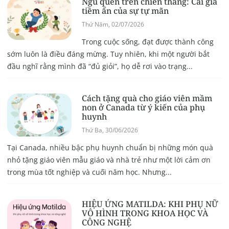
Ngủ quên trên chiến thắng: Cái giá
tiềm ẩn của sự tự mãn
Thứ Năm, 02/07/2026
Trong cuộc sống, đạt được thành công
sớm luôn là điều đáng mừng. Tuy nhiên, khi một người bắt
đầu nghĩ rằng mình đã “đủ giỏi”, họ dễ rơi vào trạng...
Cách tặng quà cho giáo viên mầm
non ở Canada từ ý kiến của phụ
huynh
Thứ Ba, 30/06/2026
Tại Canada, nhiều bậc phụ huynh chuẩn bị những món quà
nhỏ tặng giáo viên mẫu giáo và nhà trẻ như một lời cảm ơn
trong mùa tốt nghiệp và cuối năm học. Nhưng...
HIỆU ỨNG MATILDA: KHI PHỤ NỮ
VÔ HÌNH TRONG KHOA HỌC VÀ
CÔNG NGHỆ