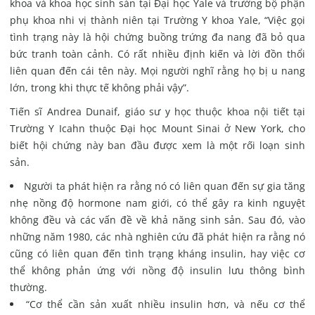
khoa và khoa học sinh sản tại Đại học Yale và trưởng bộ phận
phụ khoa nhi vị thành niên tại Trường Y khoa Yale, “Việc gọi
tình trạng này là hội chứng buồng trứng đa nang đã bỏ qua
bức tranh toàn cảnh.
Có rất nhiều định kiến ​​và lời đồn thổi
liên quan đến cái tên này. Mọi người nghĩ rằng họ bị u nang
lớn, trong khi thực tế không phải vậy”.
Tiến sĩ Andrea Dunaif, giáo sư y học thuộc khoa nội tiết tại
Trường Y Icahn thuộc Đại học Mount Sinai ở New York, cho
biết hội chứng này ban đầu được xem là một rối loạn sinh
sản.
Người ta phát hiện ra rằng nó có liên quan đến sự gia tăng
nhẹ nồng độ hormone nam giới, có thể gây ra kinh nguyệt
không đều và các vấn đề về khả năng sinh sản. Sau đó, vào
những năm 1980, các nhà nghiên cứu đã phát hiện ra rằng nó
cũng có liên quan đến tình trạng kháng insulin, hay việc cơ
thể không phản ứng với nồng độ insulin lưu thông bình
thường.
“Cơ thể cần sản xuất nhiều insulin hơn, và nếu cơ thể