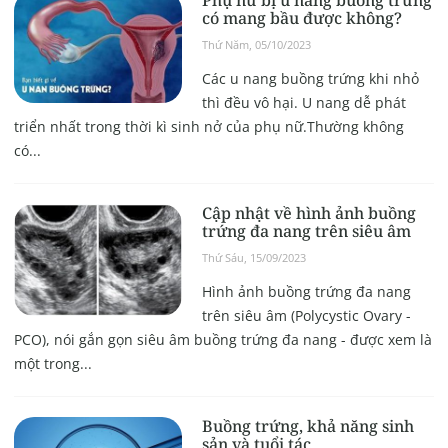
Phụ nữ bị u nang buồng trứng
có mang bầu được không?
Thứ Năm, 05/10/2023
Các u nang buồng trứng khi nhỏ
thì đều vô hại. U nang dễ phát
triển nhất trong thời kì sinh nở của phụ nữ.Thường không
có...
Cập nhật về hình ảnh buồng
trứng đa nang trên siêu âm
Thứ Sáu, 15/09/2023
Hình ảnh buồng trứng đa nang
trên siêu âm (Polycystic Ovary -
PCO), nói gắn gọn siêu âm buồng trứng đa nang - được xem là
một trong...
Buồng trứng, khả năng sinh
sản và tuổi tác