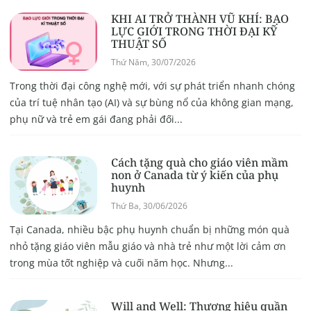
KHI AI TRỞ THÀNH VŨ KHÍ: BẠO
LỰC GIỚI TRONG THỜI ĐẠI KỸ
THUẬT SỐ
Thứ Năm, 30/07/2026
Trong thời đại công nghệ mới, với sự phát triển nhanh chóng
của trí tuệ nhân tạo (AI) và sự bùng nổ của không gian mạng,
phụ nữ và trẻ em gái đang phải đối...
Cách tặng quà cho giáo viên mầm
non ở Canada từ ý kiến của phụ
huynh
Thứ Ba, 30/06/2026
Tại Canada, nhiều bậc phụ huynh chuẩn bị những món quà
nhỏ tặng giáo viên mẫu giáo và nhà trẻ như một lời cảm ơn
trong mùa tốt nghiệp và cuối năm học. Nhưng...
Will and Well: Thương hiệu quần