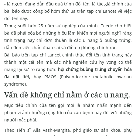
- là người đang dẫn đầu quá trình đổi tên, là tác giả chính của
bài báo được công bố
hôm thứ Ba trên tạp chí Lancet
về việc
đổi tên này.
Trong suốt hơn 25 năm sự nghiệp của mình, Teede cho biết
bà đã phải xóa bỏ những hiểu lầm khiến mọi người nghĩ rằng
tình trạng này chỉ đơn thuần là các u nang ở buồng trứng,
dẫn đến việc chẩn đoán sai và điều trị không chính xác.
Bài báo trên tạp chí Lancet chính thức đổi tên tình trạng này
thành một cái tên mà các nhà nghiên cứu hy vọng có thể
mang lại sự rõ ràng hơn:
hội chứng buồng trứng chuyển hóa
đa nội tiết,
hay PMOS (Polyendocrine metabolic ovarian
syndrome).
Vấn đề không chỉ nằm ở các u nang.
Mục tiêu chính của tên gọi mới là nhằm nhấn mạnh đến
phạm vi ảnh hưởng rộng lớn của căn bệnh này đối với những
người mắc phải.
Theo Tiến sĩ Alla Vash-Margita, phó giáo sư sản khoa, phụ