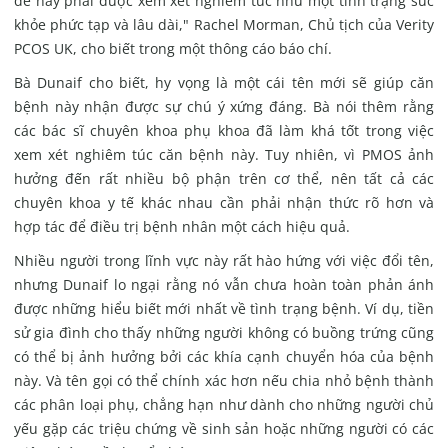
đề này phải được xem xét nghiêm túc như một tình trạng sức
khỏe phức tạp và lâu dài," Rachel Morman, Chủ tịch của Verity
PCOS UK, cho biết trong một thông cáo báo chí.
Bà Dunaif cho biết, hy vọng là một cái tên mới sẽ giúp căn
bệnh này nhận được sự chú ý xứng đáng. Bà nói thêm rằng
các bác sĩ chuyên khoa phụ khoa đã làm khá tốt trong việc
xem xét nghiêm túc căn bệnh này. Tuy nhiên, vì PMOS ảnh
hưởng đến rất nhiều bộ phận trên cơ thể, nên tất cả các
chuyên khoa y tế khác nhau cần phải nhận thức rõ hơn và
hợp tác để điều trị bệnh nhân một cách hiệu quả.
Nhiều người trong lĩnh vực này rất hào hứng với việc đổi tên,
nhưng Dunaif lo ngại rằng nó vẫn chưa hoàn toàn phản ánh
được những hiểu biết mới nhất về tình trạng bệnh. Ví dụ, tiền
sử gia đình cho thấy những người không có buồng trứng
cũng
có thể bị ảnh hưởng bởi các khía cạnh chuyển hóa của bệnh
này. Và tên gọi có thể chính xác hơn nếu chia nhỏ bệnh thành
các phân loại phụ, chẳng hạn như dành cho những người chủ
yếu gặp các triệu chứng về sinh sản hoặc những người có các