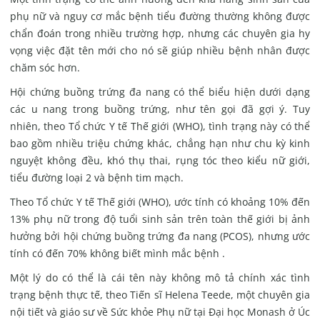
phụ nữ và nguy cơ mắc bệnh tiểu đường thường không được
chẩn đoán trong nhiều trường hợp, nhưng các chuyên gia hy
vọng việc đặt tên mới cho nó sẽ giúp nhiều bệnh nhân được
chăm sóc hơn.
Hội chứng buồng trứng đa nang có thể biểu hiện dưới dạng
các u nang trong buồng trứng, như tên gọi đã gợi ý. Tuy
nhiên, theo Tổ
chức Y tế Thế giới
(WHO), tình trạng này có thể
bao gồm nhiều triệu chứng khác, chẳng hạn như chu kỳ kinh
nguyệt không đều, khó thụ thai, rụng tóc theo kiểu nữ giới,
tiểu đường loại 2 và bệnh tim mạch.
Theo Tổ chức Y tế Thế giới (WHO), ước tính có khoảng 10% đến
13% phụ nữ trong độ tuổi sinh sản trên toàn thế giới bị ảnh
hưởng bởi hội chứng buồng trứng đa nang (PCOS), nhưng ước
tính có đến 70% không biết mình mắc bệnh .
Một lý do có thể là cái tên này không mô tả chính xác tình
trạng bệnh thực tế, theo Tiến sĩ Helena Teede, một chuyên gia
nội tiết và giáo sư về Sức khỏe Phụ nữ tại Đại học Monash ở Úc