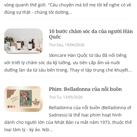
vòng quanh thế giới. "Câu chuyện mà bố mẹ tôi kể nghe có vẻ
đúng sự thật - chúng tôi dường...
10 bước chăm sóc da của người Hàn
Quốc
Thứ Sáu, 19/06/2026
Skincare Hàn Quốc từ lâu đã nổi tiếng
với triết lý chăm sóc da kỹ lưỡng, ưu tiên cấp ẩm và nuôi
dưỡng làn da từ sâu bên trong. Thay vì tập trung che khuyết...
Phim: Belladonna của nỗi buồn
Thứ Tư, 13/05/2026
Belladonna của nỗi buồn (Belladonna of
Sadness) là thể loại phim hoạt hình
dành cho người lớn của Nhật Bản ra mắt năm 1973, thuộc thể
loại tâm lý - kỳ ảo. Nội...