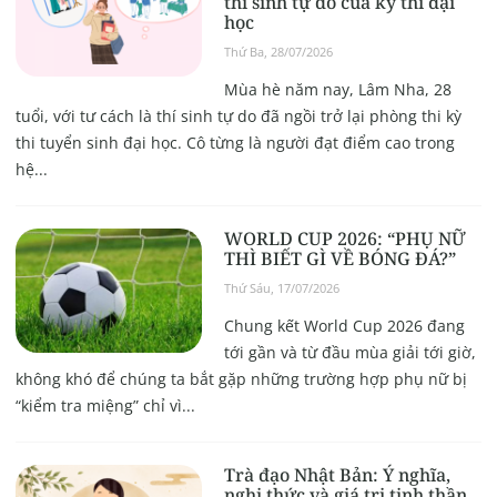
thí sinh tự do của kỳ thi đại
học
Thứ Ba, 28/07/2026
Mùa hè năm nay, Lâm Nha, 28
tuổi, với tư cách là thí sinh tự do đã ngồi trở lại phòng thi kỳ
thi tuyển sinh đại học. Cô từng là người đạt điểm cao trong
hệ...
WORLD CUP 2026: “PHỤ NỮ
THÌ BIẾT GÌ VỀ BÓNG ĐÁ?”
Thứ Sáu, 17/07/2026
Chung kết World Cup 2026 đang
tới gần và từ đầu mùa giải tới giờ,
không khó để chúng ta bắt gặp những trường hợp phụ nữ bị
“kiểm tra miệng” chỉ vì...
Trà đạo Nhật Bản: Ý nghĩa,
nghi thức và giá trị tinh thần