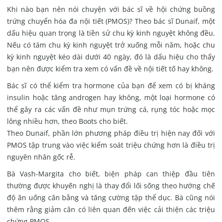
Khi nào bạn nên nói chuyện với bác sĩ về hội chứng buồng
trứng chuyển hóa đa nội tiết (PMOS)? Theo bác sĩ Dunaif, một
dấu hiệu quan trọng là tiền sử chu kỳ kinh nguyệt không đều.
Nếu có tám chu kỳ kinh nguyệt trở xuống mỗi năm, hoặc chu
kỳ kinh nguyệt kéo dài dưới 40 ngày, đó là dấu hiệu cho thấy
bạn nên được kiểm tra xem có vấn đề về nội tiết tố hay không.
Bác sĩ có thể kiểm tra hormone của bạn để xem có bị kháng
insulin hoặc tăng androgen hay không, một loại hormone có
thể gây ra các vấn đề như mụn trứng cá, rụng tóc hoặc mọc
lông nhiều hơn, theo Boots cho biết.
Theo Dunaif, phần lớn phương pháp điều trị hiện nay đối với
PMOS tập trung vào việc kiểm soát triệu chứng hơn là điều trị
nguyên nhân gốc rễ.
Bà Vash-Margita cho biết, biện pháp can thiệp đầu tiên
thường được khuyến nghị là thay đổi lối sống theo hướng chế
độ ăn uống cân bằng và tăng cường tập thể dục. Bà cũng nói
thêm rằng giảm cân có liên quan đến việc cải thiện các triệu
chứng PMOS.