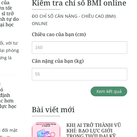
Kiểm tra chỉ số BMI online
 của
ên tốt
 sĩ trở
ĐO CHỈ SỐ CÂN NẶNG - CHIỀU CAO (BMI)
inh tự do
ONLINE
đại học
Chiều cao của bạn (cm)
i, với tư
 lại phòng
ừng là
Cân nặng của bạn (kg)
c
có
Xem kết quả
định
c hơn
 lực học
Bài viết mới
KHI AI TRỞ THÀNH VŨ
 đối mặt
KHÍ: BẠO LỰC GIỚI
TRONG THỜI ĐẠI KỸ