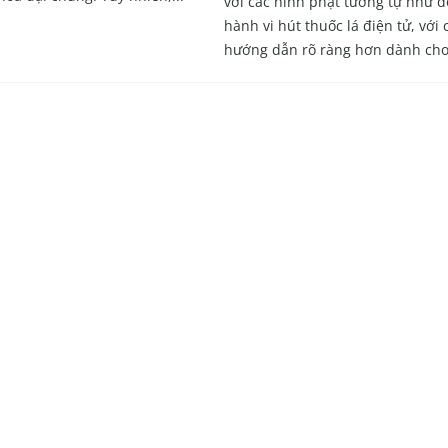
với các hình phạt tương tự như đ
hành vi hút thuốc lá điện tử, với 
hướng dẫn rõ ràng hơn dành cho.