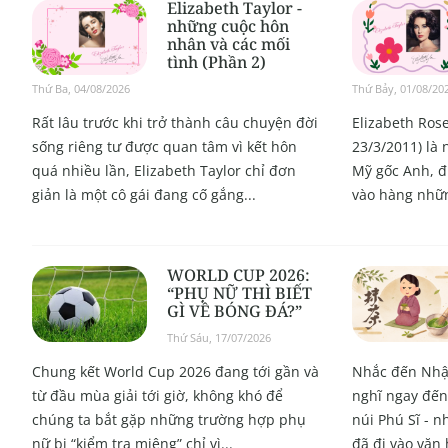
Elizabeth Taylor -
những cuộc hôn
nhân và các mối
tình (Phần 2)
Thứ Ba, 04/08/2026
Thứ Bảy, 01/08/20
Rất lâu trước khi trở thành câu chuyện đời
Elizabeth Ros
sống riêng tư được quan tâm vì kết hôn
23/3/2011) là
quá nhiều lần, Elizabeth Taylor chỉ đơn
Mỹ gốc Anh, đ
giản là một cô gái đang cố gắng...
vào hàng nhữn
WORLD CUP 2026:
“PHỤ NỮ THÌ BIẾT
GÌ VỀ BÓNG ĐÁ?”
Thứ Sáu, 17/07/2026
Chung kết World Cup 2026 đang tới gần và
Nhắc đến Nhậ
từ đầu mùa giải tới giờ, không khó để
nghĩ ngay đến
chúng ta bắt gặp những trường hợp phụ
núi Phú Sĩ - 
nữ bị “kiểm tra miệng” chỉ vì...
đã đi vào văn 