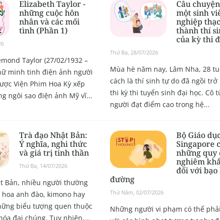
Elizabeth Taylor -
Câu chuyện
những cuộc hôn
một sinh vi
nhân và các mối
nghiệp thạc
tình (Phần 1)
thành thí s
của kỳ thi 
26
Thứ Ba, 28/07/2026
emond Taylor (27/02/1932 –
Mùa hè năm nay, Lâm Nha, 28 tuổ
 nữ minh tinh điện ảnh người
cách là thí sinh tự do đã ngồi trở
ược Viện Phim Hoa Kỳ xếp
thi kỳ thi tuyển sinh đại học. Cô t
g ngôi sao điện ảnh Mỹ vĩ...
người đạt điểm cao trong hệ...
Trà đạo Nhật Bản:
Bộ Giáo dụ
Ý nghĩa, nghi thức
Singapore 
và giá trị tinh thần
những quy 
nghiêm khắ
Thứ Ba, 14/07/2026
đối với bạo
đường
t Bản, nhiều người thường
Thứ Năm, 02/07/2026
 hoa anh đào, kimono hay
những biểu tượng quen thuộc
Những người vi phạm có thể phải
hóa đại chúng. Tuy nhiên,...