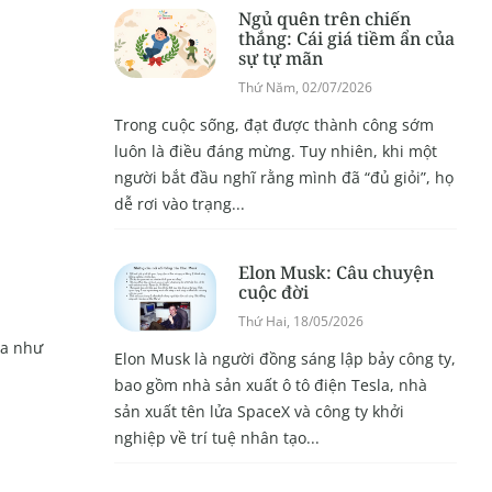
Ngủ quên trên chiến
thắng: Cái giá tiềm ẩn của
sự tự mãn
Thứ Năm, 02/07/2026
Trong cuộc sống, đạt được thành công sớm
luôn là điều đáng mừng. Tuy nhiên, khi một
người bắt đầu nghĩ rằng mình đã “đủ giỏi”, họ
dễ rơi vào trạng...
Elon Musk: Câu chuyện
cuộc đời
Thứ Hai, 18/05/2026
ra như
Elon Musk là người đồng sáng lập bảy công ty,
bao gồm nhà sản xuất ô tô điện Tesla, nhà
sản xuất tên lửa SpaceX và công ty khởi
nghiệp về trí tuệ nhân tạo...