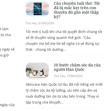
Câu chuyện tuổi thơ: Tôi
đã bị mắc kẹt trên con
thuyền đó gần một thập
kỷ?
Thứ Hai, 01/06/2026
ờ làm
Tôi mới 6 tuổi khi cha tôi quyết định chúng tôi
 bị cho
sẽ đi thuyền vòng quanh thế giới. "Câu
chuyện mà bố mẹ tôi kể nghe có vẻ đúng sự
g ngày sẽ
thật - chúng tôi dường...
ao giờ
10 bước chăm sóc da của
người Hàn Quốc
Thứ Sáu, 19/06/2026
Skincare Hàn Quốc từ lâu đã nổi tiếng với triết
lý chăm sóc da kỹ lưỡng, ưu tiên cấp ẩm và
nuôi dưỡng làn da từ sâu bên trong. Thay vì
tập trung che khuyết...
 ngày của