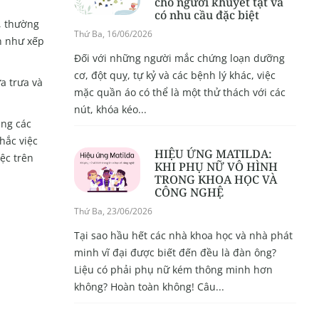
cho người khuyết tật và
có nhu cầu đặc biệt
, thường
Thứ Ba, 16/06/2026
ạn như xếp
Đối với những người mắc chứng loạn dưỡng
cơ, đột quỵ, tự kỷ và các bệnh lý khác, việc
a trưa và
mặc quần áo có thể là một thử thách với các
nút, khóa kéo...
ụng các
hắc việc
HIỆU ỨNG MATILDA:
ệc trên
KHI PHỤ NỮ VÔ HÌNH
TRONG KHOA HỌC VÀ
CÔNG NGHỆ
Thứ Ba, 23/06/2026
Tại sao hầu hết các nhà khoa học và nhà phát
minh vĩ đại được biết đến đều là đàn ông?
Liệu có phải phụ nữ kém thông minh hơn
không? Hoàn toàn không! Câu...