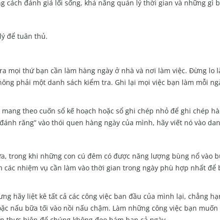
g cách đánh giá lối sống, khả năng quản lý thời gian và những gì 
ý để tuân thủ.
 ra mọi thứ bạn cần làm hàng ngày ở nhà và nơi làm việc. Đừng lo 
hông phải một danh sách kiểm tra. Ghi lại mọi việc bạn làm mỗi ng
y mang theo cuốn sổ kế hoạch hoặc sổ ghi chép nhỏ để ghi chép hà
đánh răng” vào thói quen hàng ngày của mình, hãy viết nó vào dan
a, trong khi những con cú đêm có được năng lượng bùng nổ vào bu
m các nhiệm vụ cần làm vào thời gian trong ngày phù hợp nhất để b
ưng hãy liệt kê tất cả các công việc ban đầu của mình lại, chẳng h
hoặc nấu bữa tối vào nồi nấu chậm. Làm những công việc bạn muốn 
oãn thực hiện để chúng không đeo bám bạn cả ngày.