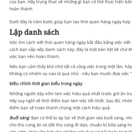
của bạn. Hãy trung thực về những gì bạn có thể thực hiện bằn
hoàn thành.
Dưới đây là năm bước giúp bạn tạo thói quen hàng ngày hợp l
Lập danh sách
Việc tìm cách viết thói quen hàng ngày bắt đầu bằng việc viết
cách bạn sắp xếp danh sách này; đây là một bản liệt kê chứ k
việc bạn nên hoàn thành.
Nếu bạn cảm thấy khó nhớ tất cả công việc trong một lần, hã
Không có nhiệm vụ nào là quá nhỏ - nếu bạn muốn đưa việc “
Điều chỉnh thời gian biểu trong ngày
Những người dậy sớm làm việc hiệu quả nhất trước giờ ăn trư
Hãy suy nghĩ về thời điểm bạn làm việc tốt nhất. Sau đó, nhó
điểm bạn sẽ hoàn thành chúng một cách hiệu quả.
Buổi sáng
:
Bạn có thể bị áp lực về thời gian vào buổi sáng, nh
cho thú cưng ăn và dắt thú cưng đi dạo, chuẩn bị bữa sáng 
còn sớm. Hoặc lên lịch cho những việc bạn sợ hãi hoặc trì h