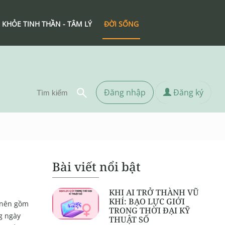
 KHỎE TINH THẦN - TÂM LÝ
ĐỜI SỐNG
Đăng nhập
Đăng ký
Bài viết nổi bật
KHI AI TRỞ THÀNH VŨ
KHÍ: BẠO LỰC GIỚI
o nên gồm
TRONG THỜI ĐẠI KỸ
g ngày
THUẬT SỐ