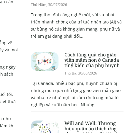
bạn cần
Thứ Năm, 30/07/2026
Trong thời đại công nghệ mới, với sự phát
triển nhanh chóng của trí tuệ nhân tạo (AI) và
sự bùng nổ của không gian mạng, phụ nữ và
trẻ em gái đang phải đối...
lắng về
ày và mọi
Cách tặng quà cho giáo
viên mầm non ở Canada
từ ý kiến của phụ huynh
ng ngày.
Thứ Ba, 30/06/2026
h sách.
Tại Canada, nhiều bậc phụ huynh chuẩn bị
những món quà nhỏ tặng giáo viên mẫu giáo
ổi tối.
và nhà trẻ như một lời cảm ơn trong mùa tốt
iết thời
nghiệp và cuối năm học. Nhưng...
ạn như
Will and Well: Thương
làm khi
hiệu quần áo thích ứng