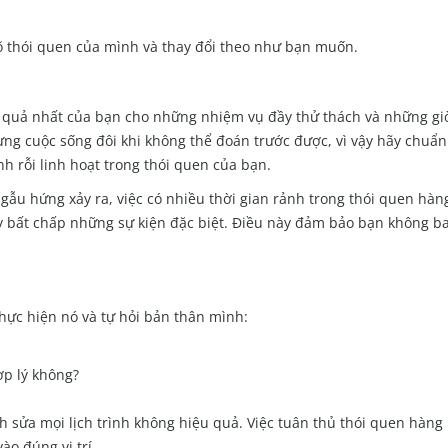
rõ thói quen của mình và thay đổi theo như bạn muốn.
ệu quả nhất của bạn cho những nhiệm vụ đầy thử thách và những gi
g cuộc sống đôi khi không thể đoán trước được, vì vậy hãy chuẩn
h rỗi linh hoạt trong thói quen của bạn.
gẫu hứng xảy ra, việc có nhiều thời gian rảnh trong thói quen hàn
hảy bất chấp những sự kiện đặc biệt. Điều này đảm bảo bạn không b
c hiện nó và tự hỏi bản thân mình:
ợp lý không?
nh sửa mọi lịch trình không hiệu quả. Việc tuân thủ thói quen hàng
o đúng vị trí.