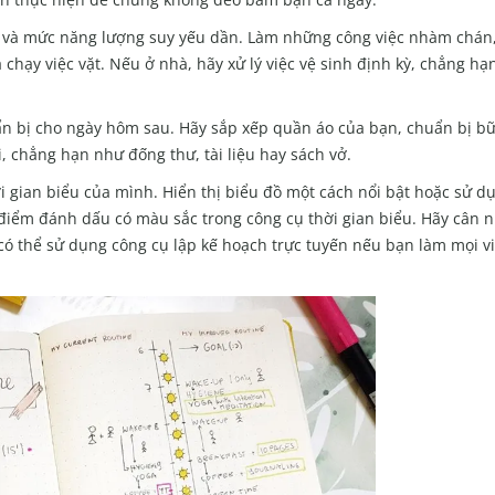
ưa và mức năng lượng suy yếu dần. Làm những công việc nhàm chán
và chạy việc vặt. Nếu ở nhà, hãy xử lý việc vệ sinh định kỳ, chẳng h
uẩn bị cho ngày hôm sau. Hãy sắp xếp quần áo của bạn, chuẩn bị bữ
 chẳng hạn như đống thư, tài liệu hay sách vở.
i gian biểu của mình. Hiển thị biểu đồ một cách nổi bật hoặc sử d
điểm đánh dấu có màu sắc trong công cụ thời gian biểu. Hãy cân n
ó thể sử dụng công cụ lập kế hoạch trực tuyến nếu bạn làm mọi vi