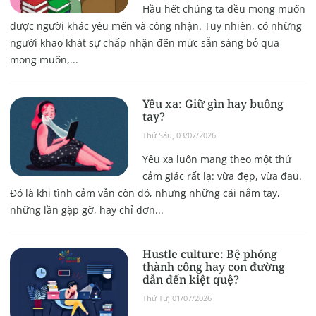
Hầu hết chúng ta đều mong muốn
được người khác yêu mến và công nhận. Tuy nhiên, có những
người khao khát sự chấp nhận đến mức sẵn sàng bỏ qua
mong muốn,...
Yêu xa: Giữ gìn hay buông
tay?
Thứ Sáu, 03/07/2026
Yêu xa luôn mang theo một thứ
cảm giác rất lạ: vừa đẹp, vừa đau.
Đó là khi tình cảm vẫn còn đó, nhưng những cái nắm tay,
những lần gặp gỡ, hay chỉ đơn...
Hustle culture: Bệ phóng
thành công hay con đường
dẫn đến kiệt quệ?
Thứ Tư, 01/07/2026