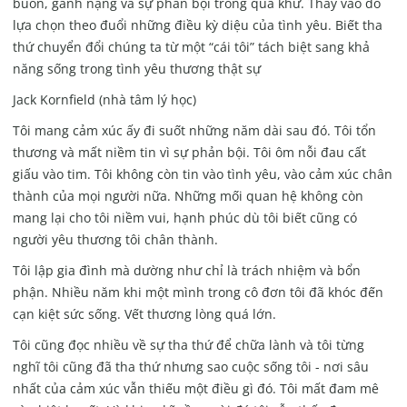
buồn, gánh nặng và sự phản bội trong quá khứ. Thay vào đó
lựa chọn theo đuổi những điều kỳ diệu của tình yêu. Biết tha
thứ chuyển đổi chúng ta từ một “cái tôi” tách biệt sang khả
năng sống trong tình yêu thương thật sự
Jack Kornfield (nhà tâm lý học)
Tôi mang cảm xúc ấy đi suốt những năm dài sau đó. Tôi tổn
thương và mất niềm tin vì sự phản bội. Tôi ôm nỗi đau cất
giấu vào tim. Tôi không còn tin vào tình yêu, vào cảm xúc chân
thành của mọi người nữa. Những mối quan hệ không còn
mang lại cho tôi niềm vui, hạnh phúc dù tôi biết cũng có
người yêu thương tôi chân thành.
Tôi lập gia đình mà dường như chỉ là trách nhiệm và bổn
phận. Nhiều năm khi một mình trong cô đơn tôi đã khóc đến
cạn kiệt sức sống. Vết thương lòng quá lớn.
Tôi cũng đọc nhiều về sự tha thứ để chữa lành và tôi từng
nghĩ tôi cũng đã tha thứ nhưng sao cuộc sống tôi - nơi sâu
nhất của cảm xúc vẫn thiếu một điều gì đó. Tôi mất đam mê