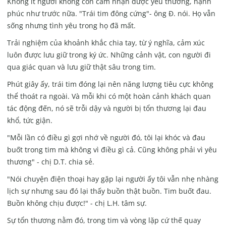
Không ít người không còn cảm nhận được yêu thương, hạnh
phúc như trước nữa. "Trái tim đông cứng"- ông Đ. nói. Họ vẫn
sống nhưng tình yêu trong họ đã mất.
Trải nghiệm của khoảnh khắc chia tay, từ ý nghĩa, cảm xúc
luôn được lưu giữ trong ký ức. Những cảnh vật, con người đi
qua giác quan và lưu giữ thật sâu trong tim.
Phút giây ấy, trái tim đóng lại nên năng lượng tiêu cực không
thể thoát ra ngoài. Và mỗi khi có một hoàn cảnh khách quan
tác động đến, nó sẽ trỗi dậy và người bị tổn thương lại đau
khổ, tức giận.
"Mỗi lần có điều gì gợi nhớ về người đó, tôi lại khóc và đau
buốt trong tim mà không vì điều gì cả. Cũng không phải vì yêu
thương" - chị D.T. chia sẻ.
"Nói chuyện điện thoại hay gặp lại người ấy tôi vẫn nhẹ nhàng
lịch sự nhưng sau đó lại thấy buồn thật buồn. Tim buốt đau.
Buồn không chịu được!" - chị L.H. tâm sự.
Sự tổn thương nằm đó, trong tim và vòng lặp cứ thế quay