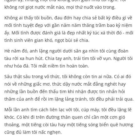
không rơi giọt nước mắt nào, mọi thứ nuốt vào trong.
Không ai thấy tôi buồn, đau đớn hay chia sẻ bất kỳ điều gì về
mối tình tuyệt đẹp với gần năm năm thăng trầm bao kỷ niệm
ấy. Mối tình được đánh giá là đẹp nhất ký túc xá thời đó - mối
tình sinh viên gian khó, ngọt bùi sẻ chia.
Hè năm đó, anh lặng người dưới sân ga nhìn tôi cùng đoàn
tàu rời xa hun hút. Chia tay anh, trái tim tôi vỡ vụn. Người tôi
như hóa đá. Tôi mất niềm tin hoàn toàn.
Sâu thật sâu trong vô thức, tôi không còn tin ai nữa. Có ai đó
nói về những giấc mơ, thức dậy nước mắt đắng nghét hay
những lần buồn đến thấu tim khi nhận được tin nhắn hỏi
thăm của anh để rồi im lặng lảng tránh, tôi đều phải trải qua.
Mỗi lần anh tìm cách liên lạc với tôi, cúp máy, tôi đều lặng lẽ
khóc. Có khi đi trên đường thân quen chỉ cần một cơn gió
thoảng, một tiếng còi tàu hay một tiếng sóng biển quê hương
cũng đủ làm tôi nấc nghẹn.