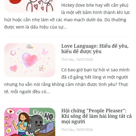
Hickey (love bite hay vết cắn yêu)
là một vết bầm hình thành khi lực
hút hoặc cắn nhẹ làm vỡ các mao mạch dưới da. Dù thường
được xem là dấu hiệu của sự...
Love Language: Hiểu để yêu,
hiểu để được yêu
Thứ Sáu, 10/07/2026
Có bao giờ bạn tự hỏi vì sao mình
đã cố gắng hết lòng vì một người
nhưng họ vẫn nói rằng không cảm nhận được tình yêu? Thực
tế, mỗi người đều có...
Hội chứng "People Pleaser":
Khi sống để làm hài lòng tất cả
mọi người
Thứ Sáu, 10/07/2026