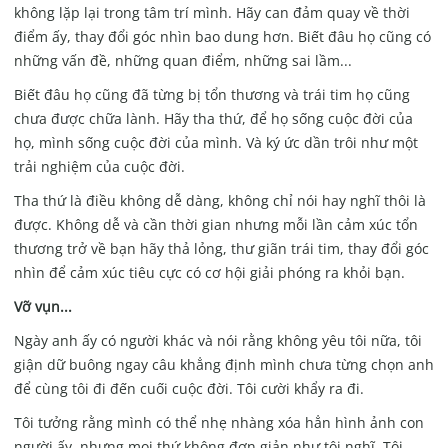
không lặp lại trong tâm trí mình. Hãy can đảm quay về thời
điểm ấy, thay đổi góc nhìn bao dung hơn. Biết đâu họ cũng có
những vấn đề, những quan điểm, những sai lầm...
Biết đâu họ cũng đã từng bị tổn thương và trái tim họ cũng
chưa được chữa lành. Hãy tha thứ, để họ sống cuộc đời của
họ, mình sống cuộc đời của mình. Và ký ức dần trôi như một
trải nghiệm của cuộc đời.
Tha thứ là điều không dễ dàng, không chỉ nói hay nghĩ thôi là
được. Không dễ và cần thời gian nhưng mỗi lần cảm xúc tổn
thương trở về bạn hãy thả lỏng, thư giãn trái tim, thay đổi góc
nhìn để cảm xúc tiêu cực có cơ hội giải phóng ra khỏi bạn.
Vỡ vụn...
Ngày anh ấy có người khác và nói rằng không yêu tôi nữa, tôi
giận dữ buông ngay câu khẳng định mình chưa từng chọn anh
để cùng tôi đi đến cuối cuộc đời. Tôi cười khẩy ra đi.
Tôi tưởng rằng mình có thể nhẹ nhàng xóa hẳn hình ảnh con
người ấy, nhưng mọi thứ không đơn giản như tôi nghĩ. Tôi