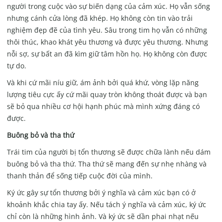
người trong cuộc vào sự biến dạng của cảm xúc. Họ vẫn sống
nhưng cánh cửa lòng đã khép. Họ không còn tin vào trải
nghiệm đẹp đẽ của tình yêu. Sâu trong tim họ vẫn có những
thôi thúc, khao khát yêu thương và được yêu thương. Nhưng
nỗi sợ, sự bất an đã kìm giữ tâm hồn họ. Họ không còn được
tự do.
Và khi cứ mãi níu giữ, ám ảnh bởi quá khứ, vòng lặp năng
lượng tiêu cực ấy cứ mãi quay tròn không thoát được và bạn
sẽ bỏ qua nhiều cơ hội hạnh phúc mà mình xứng đáng có
được.
Buông bỏ và tha thứ
Trái tim của người bị tổn thương sẽ được chữa lành nếu dám
buông bỏ và tha thứ. Tha thứ sẽ mang đến sự nhẹ nhàng và
thanh thản để sống tiếp cuộc đời của mình.
Ký ức gây sự tổn thương bởi ý nghĩa và cảm xúc bạn có ở
khoảnh khắc chia tay ấy. Nếu tách ý nghĩa và cảm xúc, ký ức
chỉ còn là những hình ảnh. Và ký ức sẽ dần phai nhạt nếu