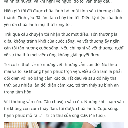
và nhiệt huyết. Và khi nghĩ về người đó tôi vẫn thấy đau.
Hiện giờ tôi đã được chữa lành bởi một tình yêu thương chân
thành. Tình yêu đã làm tan chảy tim tôi. Điều kỳ diệu của tình
yêu đã chữa lành mọi thứ trong tôi.
Trải qua câu chuyện tôi nhận thức một điều. Tổn thương là
điều không tránh khỏi của cuộc sống. Và vết thương ấy ngăn
cản tôi tận hưởng cuộc sống. Nếu chỉ nghĩ về vết thương, nghĩ
về sự tha thứ mọi việc cũng không giải quyết được.
Tôi có tri thức về nó nhưng vết thương vẫn còn đó. Nó theo
mãi và tôi sẽ không hạnh phúc trọn vẹn. Điều cần làm là phải
đối diện với nó bằng cảm xúc dù rất đau và sau đó hãy tha
thứ. Sau nhiều lần đối diện cảm xúc, tôi tìm thấy sự bình an
trong tâm hồn.
Vết thương vẫn còn. Câu chuyện vẫn còn. Nhưng khi chạm vào
tôi không còn cảm thấy đau, tôi được chữa lành. Cuộc sống,
hạnh phúc mở ra..." - trích thư của ông C.Đ. (45 tuổi).