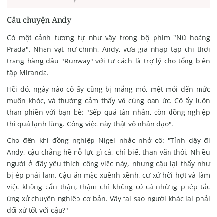
Câu chuyện Andy
Có một cảnh tương tự như vậy trong bộ phim "Nữ hoàng
Prada".
Nhân vật nữ chính, Andy, vừa gia nhập tạp chí thời
trang hàng đầu "Runway" với tư cách là trợ lý cho tổng biên
tập Miranda.
Hồi đó, ngày nào cô ấy cũng bị mắng mỏ, mệt mỏi đến mức
muốn khóc, và thường cảm thấy vô cùng oan ức.
Cô ấy luôn
than phiền với bạn bè: "Sếp quá tàn nhẫn, còn đồng nghiệp
thì quá lạnh lùng. Công việc này thật vô nhân đạo".
Cho đến khi đồng nghiệp Nigel nhắc nhở cô:
"Tỉnh dậy đi
Andy, cậu chẳng hề nỗ lực gì cả, chỉ biết than vãn thôi.
Nhiều
người ở đây yêu thích công việc này, nhưng cậu lại thấy như
bị ép phải làm.
Cậu ăn mặc xuềnh xềnh, cư xử hời hợt và làm
việc không cẩn thận; thậm chí không có cả những phép tắc
ứng xử chuyên nghiệp cơ bản. Vậy tại sao người khác lại phải
đối xử tốt với cậu?"