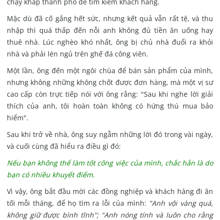
chạy khắp thành phố để tìm kiếm khách hàng.
Mặc dù đã cố gắng hết sức, nhưng kết quả vẫn rất tệ, và thu
nhập thì quá thấp đến nỗi anh không đủ tiền ăn uống hay
thuê nhà.
Lúc nghèo khó nhất, ông bị chủ nhà đuổi ra khỏi
nhà và phải lén ngủ trên ghế đá công viên.
Một lần, ông đến một ngôi chùa để bán sản phẩm của mình,
nhưng không những không chốt được đơn hàng, mà một vị sư
cao cấp còn trực tiếp nói với ông rằng:
"Sau khi nghe lời giải
thích của anh, tôi hoàn toàn không có hứng thú mua bảo
hiểm".
Sau khi trở về nhà, ông suy ngẫm những lời đó trong vài ngày,
và cuối cùng đã hiểu ra điều gì đó:
Nếu bạn không thể làm tốt công việc của mình, chắc hẳn là do
bạn có nhiều khuyết điểm.
Vì vậy, ông bắt đầu mời các đồng nghiệp và khách hàng đi ăn
tối mỗi tháng, để họ tìm ra lỗi của mình:
"Anh vội vàng quá,
không giữ được bình tĩnh";
"Anh nóng tính và luôn cho rằng