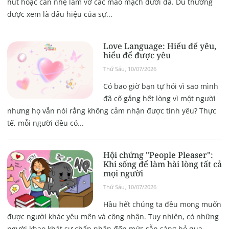
hút hoặc cắn nhẹ làm vỡ các mao mạch dưới da. Dù thường
được xem là dấu hiệu của sự...
Love Language: Hiểu để yêu,
hiểu để được yêu
Thứ Sáu, 10/07/2026
Có bao giờ bạn tự hỏi vì sao mình
đã cố gắng hết lòng vì một người
nhưng họ vẫn nói rằng không cảm nhận được tình yêu? Thực
tế, mỗi người đều có...
Hội chứng "People Pleaser":
Khi sống để làm hài lòng tất cả
mọi người
Thứ Sáu, 10/07/2026
Hầu hết chúng ta đều mong muốn
được người khác yêu mến và công nhận. Tuy nhiên, có những
người khao khát sự chấp nhận đến mức sẵn sàng bỏ qua