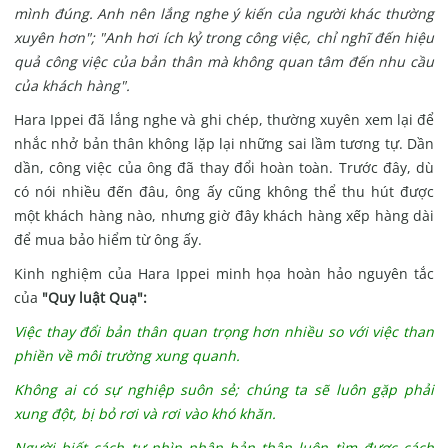
mình đúng. Anh nên lắng nghe ý kiến ​​của người khác thường
xuyên hơn";
"Anh hơi ích kỷ trong công việc, chỉ nghĩ đến hiệu
quả công việc của bản thân mà không quan tâm đến nhu cầu
của khách hàng".
Hara Ippei đã lắng nghe và ghi chép, thường xuyên xem lại để
nhắc nhở bản thân không lặp lại những sai lầm tương tự.
Dần
dần, công việc của ông đã thay đổi hoàn toàn.
Trước đây, dù
có nói nhiều đến đâu, ông ấy cũng không thể thu hút được
một khách hàng nào, nhưng giờ đây khách hàng xếp hàng dài
để mua bảo hiểm từ ông ấy.
Kinh nghiệm của Hara Ippei minh họa hoàn hảo nguyên tắc
của
"Quy luật Quạ":
Việc thay đổi bản thân quan trọng hơn nhiều so với việc than
phiền về môi trường xung quanh.
Không ai có sự nghiệp suôn sẻ; chúng ta sẽ luôn gặp phải
xung đột, bị bỏ rơi và rơi vào khó khăn.
Người biết cách tự nhìn nhận bản thân luôn tìm được cách