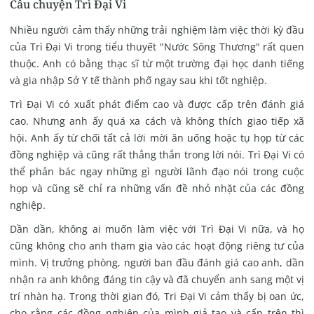
Câu chuyện Trì Đại Vi
Nhiều người cảm thấy những trải nghiệm làm việc thời kỳ đầu
của
Trì Đại Vi
trong tiểu thuyết "Nước Sông Thương" rất quen
thuộc. Anh
có bằng thạc sĩ từ một trường đại học danh tiếng
và gia nhập Sở Y tế thành phố ngay sau khi tốt nghiệp.
Trì Đại Vi có xuất phát điểm cao và được cấp trên đánh giá
cao.
Nhưng anh ấy quá xa cách và không thích giao tiếp xã
hội. Anh ấy từ chối tất cả lời mời ăn uống hoặc tụ họp từ các
đồng nghiệp và
cũng rất thẳng thắn trong lời nói. Trì Đại Vi có
thể phản bác ngay những gì người lãnh đạo nói trong cuộc
họp và cũng sẽ chỉ ra những vấn đề nhỏ nhặt của các đồng
nghiệp.
Dần dần, không ai muốn làm việc với Trì Đại Vi nữa, và họ
cũng không cho anh tham gia vào các hoạt động riêng tư của
mình.
Vị trưởng phòng, người ban đầu đánh giá cao anh, dần
nhận ra anh không đáng tin cậy và đã chuyển anh sang một vị
trí nhàn hạ.
Trong thời gian đó, Tri Đại Vi cảm thấy bị oan ức,
cho rằng các đồng nghiệp của mình giả tạo và cấp trên thì