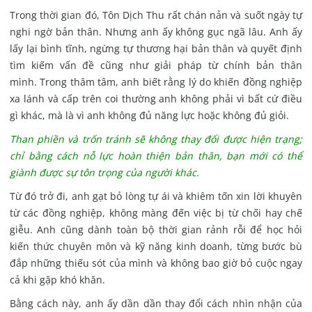
Trong thời gian đó, Tôn Dịch Thu rất chán nản và suốt ngày tự
nghi ngờ bản thân.
Nhưng anh ấy không gục ngã lâu. Anh ấy
lấy lại bình tĩnh, ngừng tự thương hại bản thân và quyết định
tìm kiếm vấn đề cũng như giải pháp từ chính bản thân
mình.
Trong thâm tâm, anh biết rằng lý do khiến đồng nghiệp
xa lánh và cấp trên coi thường anh không phải vì bất cứ điều
gì khác, mà là vì anh không đủ năng lực hoặc không đủ giỏi.
Than phiền và trốn tránh sẽ không thay đổi được hiện trạng;
chỉ bằng cách nỗ lực hoàn thiện bản thân, bạn mới có thể
giành được sự tôn trọng của người khác.
Từ đó trở đi, anh gạt bỏ lòng tự ái và khiêm tốn xin lời khuyên
từ các đồng nghiệp, không màng đến việc bị từ chối hay chế
giễu.
Anh cũng dành toàn bộ thời gian rảnh rỗi để học hỏi
kiến ​​thức chuyên môn và kỹ năng kinh doanh, từng bước bù
đắp những thiếu sót của mình và không bao giờ bỏ cuộc ngay
cả khi gặp khó khăn.
Bằng cách này, anh ấy dần dần thay đổi cách nhìn nhận của