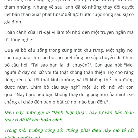
tham nhũng. Nhưng về sau, anh đã có những thay đổi quyết
liệt bản thân xuất phát từ sự bất lực trước cuộc sống sau sự cố
gia đình.
Hoàn cảnh của Trì Đại Vi làm tôi nhớ đến một truyện ngắn mà
tôi từng nghe:
Quạ
và bồ câu sống trong cùng một khu rừng.
Một ngày nọ,
con quạ báo cho con bồ câu biết rằng nó sắp chuyển đi.
Chim
bồ câu hỏi: "Tại sao bạn lại di chuyển?".
Con quạ nói: "Mọi
người ở đây đối xử với tôi thật không thân thiện. Họ cho rằng
tiếng kêu của tôi thật kinh khủng, và tôi không thể chịu đựng
được nữa".
Chim bồ câu suy nghĩ một lúc rồi nói với con
quạ:
"Này bạn, nếu bạn không thay đổi giọng nói của mình, sẽ
chẳng ai chào đón bạn ở bất cứ nơi nào bạn đến."
Điều này được gọi là "Định luật Quạ": hãy tự vấn bản thân
thay vì đổ lỗi cho hoàn cảnh.
Trong môi trường công sở, chẳng phải điều này mô tả rất
nhiều người sao?