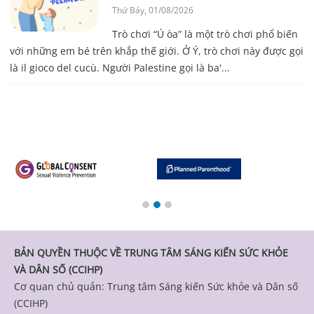
Thứ Bảy, 01/08/2026
Trò chơi “Ú òa” là một trò chơi phổ biến
với những em bé trên khắp thế giới. Ở Ý, trò chơi này được gọi
là il gioco del cucù. Người Palestine gọi là ba'...
BẢN QUYỀN THUỘC VỀ TRUNG TÂM SÁNG KIẾN SỨC KHỎE
VÀ DÂN SỐ (CCIHP)
Cơ quan chủ quản: Trung tâm Sáng kiến Sức khỏe và Dân số
(CCIHP)