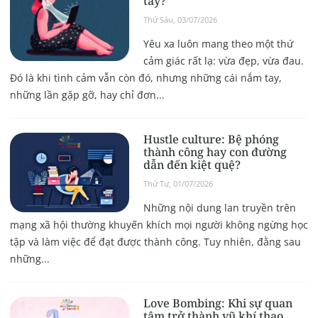
tay?
Thứ Sáu, 03/07/2026
Yêu xa luôn mang theo một thứ
cảm giác rất lạ: vừa đẹp, vừa đau.
Đó là khi tình cảm vẫn còn đó, nhưng những cái nắm tay,
những lần gặp gỡ, hay chỉ đơn...
Hustle culture: Bệ phóng
thành công hay con đường
dẫn đến kiệt quệ?
Thứ Tư, 01/07/2026
Những nội dung lan truyền trên
mạng xã hội thường khuyến khích mọi người không ngừng học
tập và làm việc để đạt được thành công. Tuy nhiên, đằng sau
những...
Love Bombing: Khi sự quan
tâm trở thành vũ khí thao