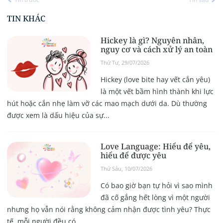
TIN KHÁC
Hickey là gì? Nguyên nhân,
nguy cơ và cách xử lý an toàn
Thứ Tư, 29/07/2026
Hickey (love bite hay vết cắn yêu)
là một vết bầm hình thành khi lực
hút hoặc cắn nhẹ làm vỡ các mao mạch dưới da. Dù thường
được xem là dấu hiệu của sự...
Love Language: Hiểu để yêu,
hiểu để được yêu
Thứ Sáu, 10/07/2026
Có bao giờ bạn tự hỏi vì sao mình
đã cố gắng hết lòng vì một người
nhưng họ vẫn nói rằng không cảm nhận được tình yêu? Thực
tế, mỗi người đều có...