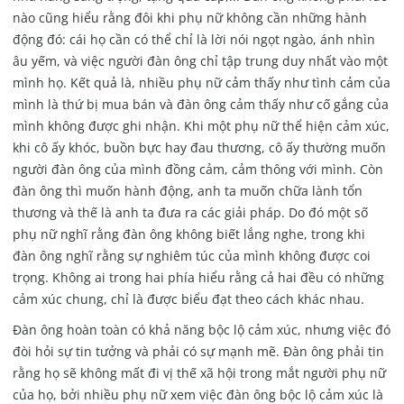
nào cũng hiểu rằng đôi khi phụ nữ không cần những hành
động đó: cái họ cần có thể chỉ là lời nói ngọt ngào, ánh nhìn
âu yếm, và việc người đàn ông chỉ tập trung duy nhất vào một
mình họ. Kết quả là, nhiều phụ nữ cảm thấy như tình cảm của
mình là thứ bị mua bán và đàn ông cảm thấy như cố gắng của
mình không được ghi nhận. Khi một phụ nữ thể hiện cảm xúc,
khi cô ấy khóc, buồn bực hay đau thương, cô ấy thường muốn
người đàn ông của mình đồng cảm, cảm thông với mình. Còn
đàn ông thì muốn hành động, anh ta muốn chữa lành tổn
thương và thế là anh ta đưa ra các giải pháp. Do đó một số
phụ nữ nghĩ rằng đàn ông không biết lắng nghe, trong khi
đàn ông nghĩ rằng sự nghiêm túc của mình không được coi
trọng. Không ai trong hai phía hiểu rằng cả hai đều có những
cảm xúc chung, chỉ là được biểu đạt theo cách khác nhau.
Đàn ông hoàn toàn có khả năng bộc lộ cảm xúc, nhưng việc đó
đòi hỏi sự tin tưởng và phải có sự mạnh mẽ. Đàn ông phải tin
rằng họ sẽ không mất đi vị thế xã hội trong mắt người phụ nữ
của họ, bởi nhiều phụ nữ xem việc đàn ông bộc lộ cảm xúc là