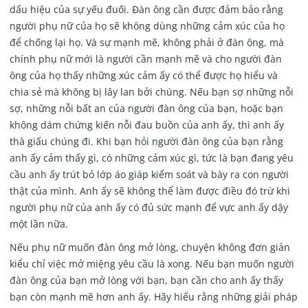
dấu hiệu của sự yếu đuối. Đàn ông cần được đảm bảo rằng
người phụ nữ của họ sẽ không dùng những cảm xúc của họ
để chống lại họ. Và sự mạnh mẽ, không phải ở đàn ông, mà
chính phụ nữ mới là người cần mạnh mẽ và cho người đàn
ông của họ thấy những xúc cảm ấy có thể được họ hiểu và
chia sẻ mà không bị lây lan bởi chúng. Nếu bạn sợ những nỗi
sợ, những nỗi bất an của người đàn ông của bạn, hoặc bạn
không dám chứng kiến nỗi đau buồn của anh ấy, thì anh ấy
thà giấu chúng đi. Khi bạn hỏi người đàn ông của bạn rằng
anh ấy cảm thấy gì, có những cảm xúc gì, tức là bạn đang yêu
cầu anh ấy trút bỏ lớp áo giáp kiểm soát và bày ra con người
thật của mình. Anh ấy sẽ không thể làm được điều đó trừ khi
người phụ nữ của anh ấy có đủ sức mạnh để vực anh ấy dậy
một lần nữa.
Nếu phụ nữ muốn đàn ông mở lòng, chuyện không đơn giản
kiểu chỉ việc mở miệng yêu cầu là xong. Nếu bạn muốn người
đàn ông của bạn mở lòng với bạn, bạn cần cho anh ấy thấy
bạn còn mạnh mẽ hơn anh ấy. Hãy hiểu rằng những giải pháp