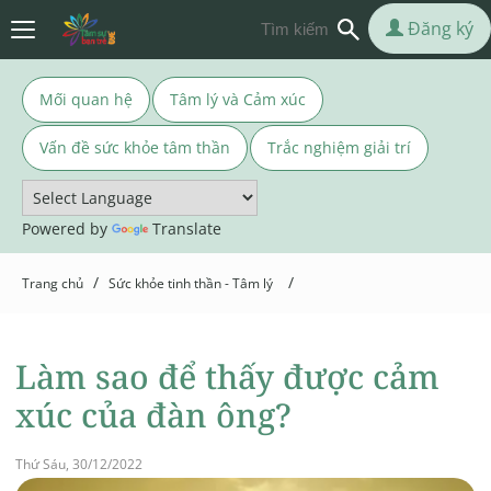
Đăng ký
Mối quan hệ
Tâm lý và Cảm xúc
Vấn đề sức khỏe tâm thần
Trắc nghiệm giải trí
Powered by
Translate
/
/
Trang chủ
Sức khỏe tinh thần - Tâm lý
Làm sao để thấy được cảm
xúc của đàn ông?
Thứ Sáu, 30/12/2022