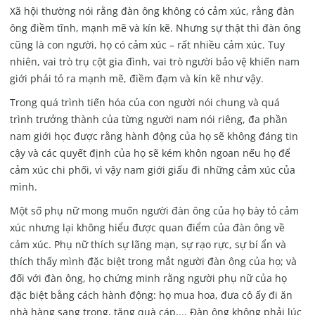
Xã hội thường nói rằng đàn ông không có cảm xúc, rằng đàn
ông điềm tĩnh, mạnh mẽ và kín kẽ. Nhưng sự thật thì đàn ông
cũng là con người, họ có cảm xúc – rất nhiều cảm xúc. Tuy
nhiên, vai trò trụ cột gia đình, vai trò người bảo vệ khiến nam
giới phải tỏ ra mạnh mẽ, điềm đạm và kín kẽ như vậy.
Trong quá trình tiến hóa của con người nói chung và quá
trình trưởng thành của từng người nam nói riêng, đa phần
nam giới học được rằng hành động của họ sẽ không đáng tin
cậy và các quyết định của họ sẽ kém khôn ngoan nếu họ để
cảm xúc chi phối, vì vậy nam giới giấu đi những cảm xúc của
mình.
Một số phụ nữ mong muốn người đàn ông của họ bày tỏ cảm
xúc nhưng lại không hiểu được quan điểm của đàn ông về
cảm xúc. Phụ nữ thích sự lãng mạn, sự rạo rực, sự bí ẩn và
thích thấy mình đặc biệt trong mắt người đàn ông của họ; và
đối với đàn ông, họ chứng minh rằng người phụ nữ của họ
đặc biệt bằng cách hành động: họ mua hoa, đưa cô ấy đi ăn
nhà hàng sang trọng, tặng quà cáp,... Đàn ông không phải lúc