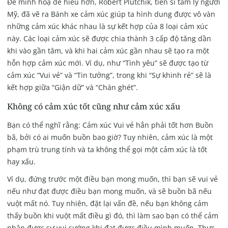
Để minh hoạ dễ hiểu hơn, Robert Plutchik, tiến sĩ tâm lý người
Mỹ, đã vẽ ra Bánh xe cảm xúc giúp ta hình dung được vô vàn
những cảm xúc khác nhau là sự kết hợp của 8 loại cảm xúc
này. Các loại cảm xúc sẽ được chia thành 3 cấp độ tăng dần
khi vào gần tâm, và khi hai cảm xúc gần nhau sẽ tạo ra một
hỗn hợp cảm xúc mới. Ví dụ, như “Tình yêu” sẽ được tạo từ
cảm xúc “Vui vẻ” và “Tin tưởng”, trong khi “Sự khinh rẻ” sẽ là
kết hợp giữa “Giận dữ” và “Chán ghét”.
Không có cảm xúc tốt cũng như cảm xúc xấu
Bạn có thể nghĩ rằng: Cảm xúc Vui vẻ hẳn phải tốt hơn Buồn
bã, bởi có ai muốn buồn bao giờ? Tuy nhiên, cảm xúc là một
phạm trù trung tính và ta không thể gọi một cảm xúc là tốt
hay xấu.
Ví dụ, đứng trước một điều bạn mong muốn, thì bạn sẽ vui vẻ
nếu như đạt được điều bạn mong muốn, và sẽ buồn bã nếu
vuột mất nó. Tuy nhiên, đặt lại vấn đề, nếu bạn không cảm
thấy buồn khi vuột mất điều gì đó, thì làm sao bạn có thể cảm
nhận được sự vui sướng khi đạt được điều mình muốn. Thực