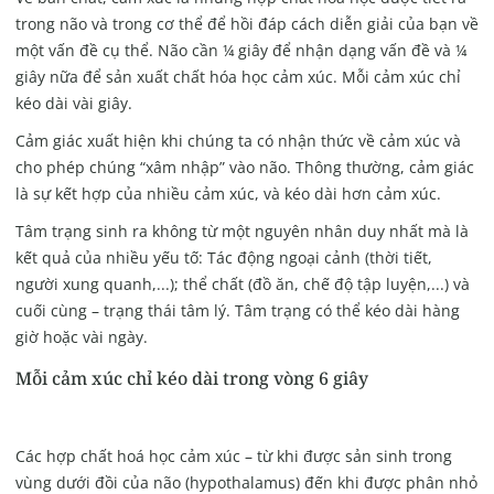
trong não và trong cơ thể để hồi đáp cách diễn giải của bạn về
một vấn đề cụ thể. Não cần ¼ giây để nhận dạng vấn đề và ¼
giây nữa để sản xuất chất hóa học cảm xúc. Mỗi cảm xúc chỉ
kéo dài vài giây.
Cảm giác xuất hiện khi chúng ta có nhận thức về cảm xúc và
cho phép chúng “xâm nhập” vào não. Thông thường, cảm giác
là sự kết hợp của nhiều cảm xúc, và kéo dài hơn cảm xúc.
Tâm trạng sinh ra không từ một nguyên nhân duy nhất mà là
kết quả của nhiều yếu tố: Tác động ngoại cảnh (thời tiết,
người xung quanh,...); thể chất (đồ ăn, chế độ tập luyện,...) và
cuối cùng – trạng thái tâm lý. Tâm trạng có thể kéo dài hàng
giờ hoặc vài ngày.
Mỗi cảm xúc chỉ kéo dài trong vòng 6 giây
Các hợp chất hoá học cảm xúc – từ khi được sản sinh trong
vùng dưới đồi của não (hypothalamus) đến khi được phân nhỏ