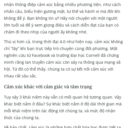
nhận thông điệp cảm xúc bằng nhiều phương tiện, như cách
nhấn câu, biểu hiện gương mặt, tư thế và hành vi mà đôi khi
không để ý. Bạn không tin ư? Hãy nói chuyện với một người
lớn tuổi và để ý xem giọng điệu và cách diễn đạt của bạn có
chậm đi theo nhịp của người ấy không nhé.
Thú vị hơn cả, trong thời đại 4.0 như hiện nay, cảm xúc không
chỉ “lây” khi bạn trực tiếp trò chuyện cùng đối phương. Một
nghiên cứu từ Facebook và trường Đại học Cornell đã chứng
minh rằng lan truyền cảm xúc còn xảy ra thông qua mạng xã
hội. Từ đó có thể thấy, chúng ta có sự kết nối cảm xúc với
nhau rất sâu sắc.
Cảm xúc khác với cảm giác và tâm trạng
Tuy vậy 3 khái niệm này vẫn có mối quan hệ tương quan. Vậy
khác biệt nằm ở đâu? Sự khác biệt nằm ở độ dài thời gian mà
mỗi khái niệm trên tác động tới chúng ta, và mức độ nhận
thức của chúng ta.
Về bản chất, cảm xúc là những hợp chất hóa học được tiết ra