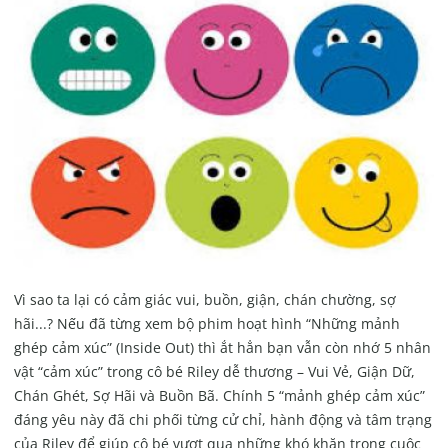
Vì sao ta lại có cảm giác vui, buồn, giận, chán chường, sợ
hãi...? Nếu đã từng xem bộ phim hoạt hình “Những mảnh
ghép cảm xúc” (Inside Out) thì ắt hẳn bạn vẫn còn nhớ 5 nhân
vật “cảm xúc” trong cô bé Riley dễ thương – Vui Vẻ, Giận Dữ,
Chán Ghét, Sợ Hãi và Buồn Bã. Chính 5 “mảnh ghép cảm xúc”
đáng yêu này đã chi phối từng cử chỉ, hành động và tâm trạng
của Riley để giúp cô bé vượt qua những khó khăn trong cuộc