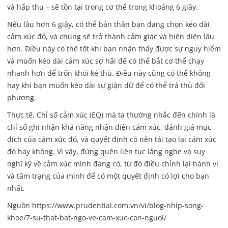
và hấp thu – sẽ tồn tại trong cơ thể trong khoảng 6 giây.
Nếu lâu hơn 6 giây, có thể bản thân bạn đang chọn kéo dài
cảm xúc đó, và chúng sẽ trở thành cảm giác và hiện diện lâu
hơn. Điều này có thể tốt khi bạn nhận thấy được sự nguy hiểm
và muốn kéo dài cảm xúc sợ hãi để có thể bắt cơ thể chạy
nhanh hơn để trốn khỏi kẻ thù. Điều này cũng có thể không
hay khi bạn muốn kéo dài sự giận dữ để có thể trả thù đối
phương.
Thực tế, Chỉ số cảm xúc (EQ) mà ta thường nhắc đến chính là
chỉ số ghi nhận khả năng nhận diện cảm xúc, đánh giá mục
đích của cảm xúc đó, và quyết định có nên tái tạo lại cảm xúc
đó hay không. Vì vậy, đừng quên liên tục lắng nghe và suy
nghĩ kỹ về cảm xúc mình đang có, từ đó điều chỉnh lại hành vi
và tâm trạng của mình để có một quyết định có lợi cho bạn
nhất.
Nguồn https://www.prudential.com.vn/vi/blog-nhip-song-
khoe/7-su-that-bat-ngo-ve-cam-xuc-con-nguoi/