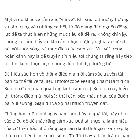
Một ví dụ khác về cảm xúc “Vui vẻ”: Khi vui, ta thường hướng
sự tập trung vào những cơ hội, từ đó mang đến nguồn động
lực để ta thực hiện những mục tiêu đã đề ra. Không chỉ vậy,
chúng ta cảm thấy vui khi cảm nhận được
ý nghĩa và sự kết
nối với cuộc sống
, và mục đích của cảm xúc “Vui vẻ” trong
hoàn cảnh này là để truyền tín hiệu tới chúng ta rằng hãy tiếp
tục tìm kiếm thực hiện những điều tốt đẹp tương tự.
Để hiểu sâu hơn về thông điệp mà mỗi cảm xúc truyền tải,
bạn có thể tải về tài liệu Emotoscope Feeling Chart (Tạm dịch:
Biểu đồ Cảm nhận qua lăng kính cảm xúc). Biểu đồ này hiển
thị thông điệp mà mỗi sắc thái cảm xúc khác nhau của Buồn
bã, Vui sướng, Giận dữ và Sợ hãi muốn truyền đạt.
Chẳng hạn, nếu một ngày bạn cảm thấy bị quá tải, hãy nhìn
vào Biểu đồ để thấy rằng cảm xúc Quá tải thực ra là tín hiệu
của cơ thể nhắc nhở rằng bạn cần dành thời gian sắp xếp lại
thứ tự ưu tiên trong cuộc sống. Từ đó, thay vì trốn tránh, bạn