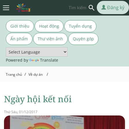
Đăng ký
Giới thiệu
Hoạt động
Tuyển dụng
Ấn phẩm
Thư viện ảnh
Quyên góp
Powered by
Translate
/
/
Trang chủ
Về dự án
Ngày hội kết nối
Thứ Sáu, 01/12/2017