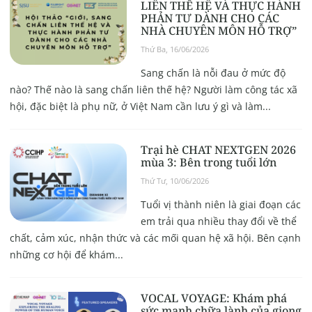
LIÊN THẾ HỆ VÀ THỰC HÀNH
PHẢN TƯ DÀNH CHO CÁC
NHÀ CHUYÊN MÔN HỖ TRỢ”
Thứ Ba, 16/06/2026
Sang chấn là nỗi đau ở mức độ
nào? Thế nào là sang chấn liên thế hệ? Người làm công tác xã
hội, đặc biệt là phụ nữ, ở Việt Nam cần lưu ý gì và làm...
Trại hè CHAT NEXTGEN 2026
mùa 3: Bên trong tuổi lớn
Thứ Tư, 10/06/2026
Tuổi vị thành niên là giai đoạn các
em trải qua nhiều thay đổi về thể
chất, cảm xúc, nhận thức và các mối quan hệ xã hội. Bên cạnh
những cơ hội để khám...
VOCAL VOYAGE: Khám phá
sức mạnh chữa lành của giọng