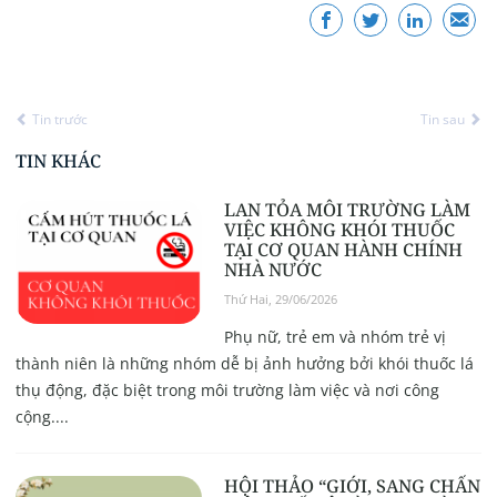
Tin trước
Tin sau
TIN KHÁC
LAN TỎA MÔI TRƯỜNG LÀM
VIỆC KHÔNG KHÓI THUỐC
TẠI CƠ QUAN HÀNH CHÍNH
NHÀ NƯỚC
Thứ Hai, 29/06/2026
Phụ nữ, trẻ em và nhóm trẻ vị
thành niên là những nhóm dễ bị ảnh hưởng bởi khói thuốc lá
thụ động, đặc biệt trong môi trường làm việc và nơi công
cộng....
HỘI THẢO “GIỚI, SANG CHẤN