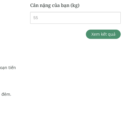
Cân nặng của bạn (kg)
Xem kết quả
đoạn tiến
ề đêm.