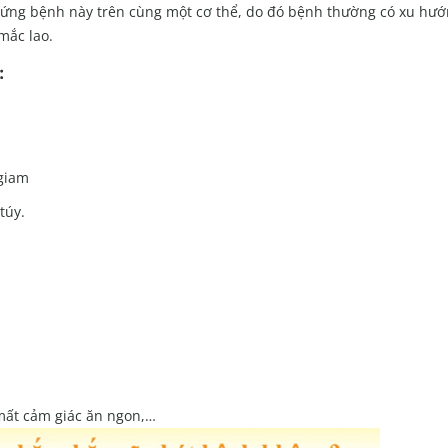
chứng bệnh này trên cùng một cơ thể, do đó bệnh thường có xu hư
 mắc lao.
:
 giam
túy.
 mất cảm giác ăn ngon,…