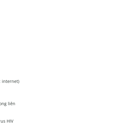
 internet)
ong liên
rus HIV