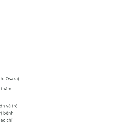
nh: Osaka)
à thăm
ớn và trẻ
rị bệnh
heo chỉ