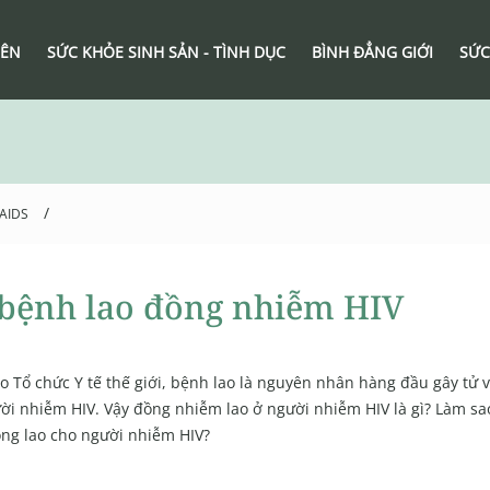
IÊN
SỨC KHỎE SINH SẢN - TÌNH DỤC
BÌNH ĐẲNG GIỚI
SỨC
/
/AIDS
ề bệnh lao đồng nhiễm HIV
o Tổ chức Y tế thế giới, bệnh lao là nguyên nhân hàng đầu gây tử 
ời nhiễm HIV. Vậy đồng nhiễm lao ở người nhiễm HIV là gì? Làm sa
ng lao cho người nhiễm HIV?