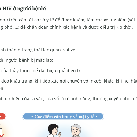
m HIV ở người bệnh?
 như trên cần tới cơ sở y tế để được khám, làm các xét nghiệm (xé
 phổi,…) để chẩn đoán chính xác bệnh và được điều trị kịp thời.
nh thần ở trạng thái lạc quan, vui vẻ.
khi người bệnh bị mắc lao:
của thầy thuốc để đạt hiệu quả điều trị;
eo khẩu trang khi tiếp xúc nói chuyện với người khác, khi ho, hắt
ên.
 tự nhiên cửa ra vào, cửa sổ...) có ánh nắng; thường xuyên phơi 