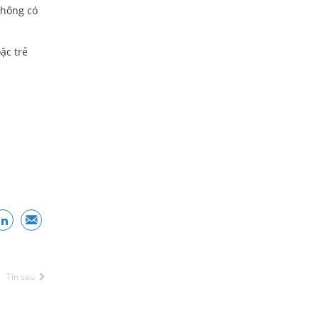
không có
ặc trẻ
Tin sau