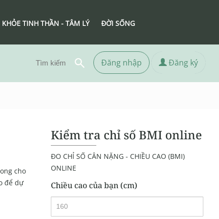
 KHỎE TINH THẦN - TÂM LÝ
ĐỜI SỐNG
Đăng nhập
Đăng ký
Kiểm tra chỉ số BMI online
ĐO CHỈ SỐ CÂN NẶNG - CHIỀU CAO (BMI)
ONLINE
vong cho
o để dự
Chiều cao của bạn (cm)