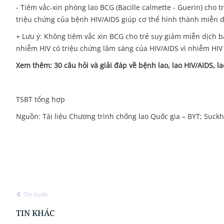
- Tiêm vắc-xin phòng lao BCG (Bacille calmette - Guerin) cho t
triệu chứng của bệnh HIV/AIDS giúp cơ thể hình thành miễn dị
+ Lưu ý: Không tiêm vắc xin BCG cho trẻ suy giảm miễn dịch b
nhiễm HIV có triệu chứng lâm sàng của HIV/AIDS vì nhiễm HIV 
Xem thêm:
30 câu hỏi và giải đáp về bệnh lao, lao HIV/AIDS, 
TSBT tổng hợp
Nguồn: Tài liệu Chương trình chống lao Quốc gia – BYT; Suck
Tin trước
TIN KHÁC