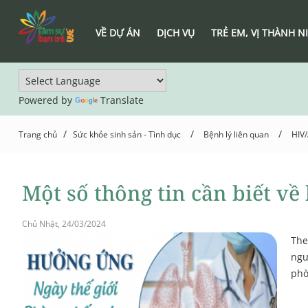
VỀ DỰ ÁN
DỊCH VỤ
TRẺ EM, VỊ THÀNH N
Powered by
Translate
/
/
/
Trang chủ
Sức khỏe sinh sản - Tình dục
Bệnh lý liên quan
HIV
Một số thông tin cần biết v
Chủ Nhật, 24/03/2024
The
ngư
phò