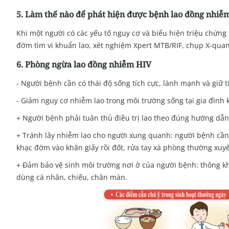
5. Làm thế nào để phát hiện được bệnh lao đồng nhiễ
Khi một người có các yếu tố nguy cơ và biểu hiện triệu chứng
đờm tìm vi khuẩn lao, xét nghiệm Xpert MTB/RIF, chụp X-quang
6. Phòng ngừa
l
ao đồng nhiễm HIV
- Người bệnh cần có thái độ sống tích cực, lành mạnh và giữ ti
- Giảm nguy cơ nhiễm lao trong môi trường sống tại gia đình 
+ Người bệnh phải tuân thủ điều trị lao theo đúng hướng dẫn 
+ Tránh lây nhiễm lao cho người xung quanh: người bệnh cần đ
khạc đờm vào khăn giấy rồi đốt, rửa tay xà phòng thường xuy
+ Đảm bảo vệ sinh môi trường nơi ở của người bệnh: thông khí
dùng cá nhân, chiếu, chăn màn.