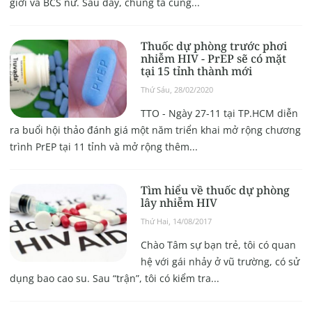
giới và BCS nữ. Sau đây, chúng ta cùng...
Thuốc dự phòng trước phơi
nhiễm HIV - PrEP sẽ có mặt
tại 15 tỉnh thành mới
Thứ Sáu, 28/02/2020
TTO - Ngày 27-11 tại TP.HCM diễn
ra buổi hội thảo đánh giá một năm triển khai mở rộng chương
trình PrEP tại 11 tỉnh và mở rộng thêm...
Tìm hiểu về thuốc dự phòng
lây nhiễm HIV
Thứ Hai, 14/08/2017
Chào Tâm sự bạn trẻ, tôi có quan
hệ với gái nhảy ở vũ trường, có sử
dụng bao cao su. Sau “trận”, tôi có kiểm tra...