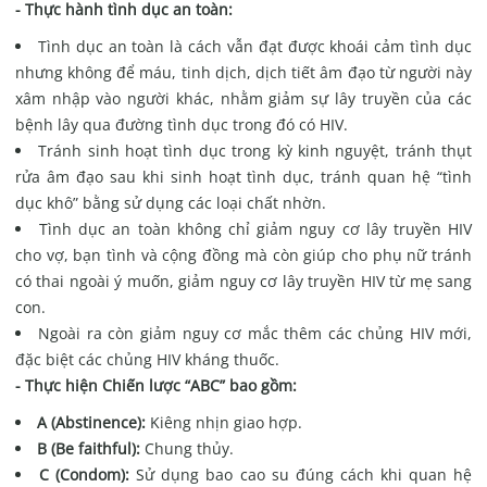
- Thực hành tình dục an toàn:
Tình dục an toàn là cách vẫn đạt được khoái cảm tình dục
nhưng không để máu, tinh dịch, dịch tiết âm đạo từ người này
xâm nhập vào người khác, nhằm giảm sự lây truyền của các
bệnh lây qua đường tình dục trong đó có HIV.
Tránh sinh hoạt tình dục trong kỳ kinh nguyệt, tránh thụt
rửa âm đạo sau khi sinh hoạt tình dục, tránh quan hệ “tình
dục khô” bằng sử dụng các loại chất nhờn.
Tình dục an toàn không chỉ giảm nguy cơ lây truyền HIV
cho vợ, bạn tình và cộng đồng mà còn giúp cho phụ nữ tránh
có thai ngoài ý muốn, giảm nguy cơ lây truyền HIV từ mẹ sang
con.
Ngoài ra còn giảm nguy cơ mắc thêm các chủng HIV mới,
đặc biệt các chủng HIV kháng thuốc.
- Thực hiện Chiến lược “ABC” bao gồm:
A (Abstinence):
Kiêng nhịn giao hợp.
B (Be faithful):
Chung thủy.
C (Condom):
Sử dụng bao cao su đúng cách khi quan hệ