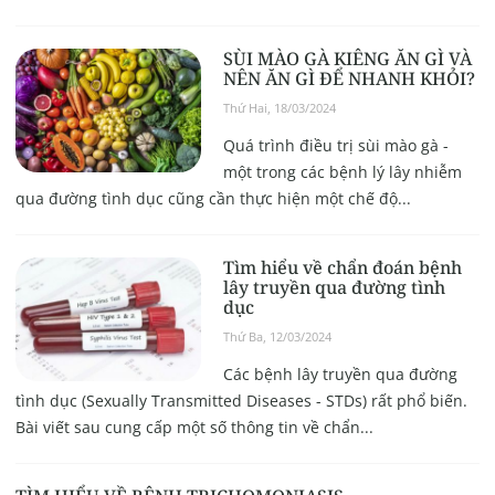
SÙI MÀO GÀ KIÊNG ĂN GÌ VÀ
NÊN ĂN GÌ ĐỂ NHANH KHỎI?
Thứ Hai, 18/03/2024
Quá trình điều trị sùi mào gà -
một trong các bệnh lý lây nhiễm
qua đường tình dục cũng cần thực hiện một chế độ...
Tìm hiểu về chẩn đoán bệnh
lây truyền qua đường tình
dục
Thứ Ba, 12/03/2024
Các bệnh lây truyền qua đường
tình dục (Sexually Transmitted Diseases - STDs) rất phổ biến.
Bài viết sau cung cấp một số thông tin về chẩn...