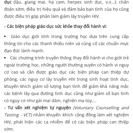
dục
(lậu, giang mai, hạ cam, herpes sinh dục, v.v...): chẩn
đoán sớm, điều trị hiệu quả và đảm bảo bạn tình của họ cũng
được điều trị góp phần làm giảm lây truyền HIV.
- Các biện pháp giáo dục sức khỏe thay đổi hành vi:
Giáo dục giới tính trong trường học dựa trên cung cấp
thông tin cho các thanh thiếu niên và củng cố các chuẩn mực
đạo đức lành mạnh.
Các chương trình truyền thông thay đổi hành vi cho giới trẻ
ngoài trường học, những người thường xuyên có hành vi nguy
cơ cao và cần được giáo dục các biện pháp can thiệp dự
phòng, các nguy cơ lây truyền HIV trong sinh hoạt tình dục,
khuyến khích giảm số lượng bạn tình để giảm khả năng mắc
các bệnh lây qua đường tình dục cũng như giảm số bạn tình
có nguy cơ như gái mại dâm, nghiện ma túy,...
- Tư vấn xét nghiệm tự nguyện
(Voluntary Counselling and
Testing - VCT)
nhằm khuyến khích cộng đồng làm xét nghiệm
HIV, phát hiện các ca nhiễm để có các biện pháp can thiệp
sớm.