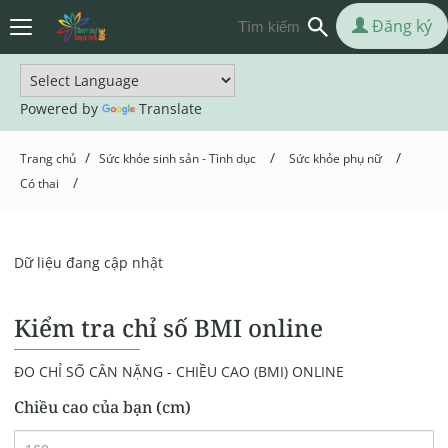
Đăng ký
Powered by
Translate
/
/
/
Trang chủ
Sức khỏe sinh sản - Tình dục
Sức khỏe phụ nữ
/
Có thai
Dữ liệu đang cập nhật
Kiểm tra chỉ số BMI online
ĐO CHỈ SỐ CÂN NẶNG - CHIỀU CAO (BMI) ONLINE
Chiều cao của bạn (cm)