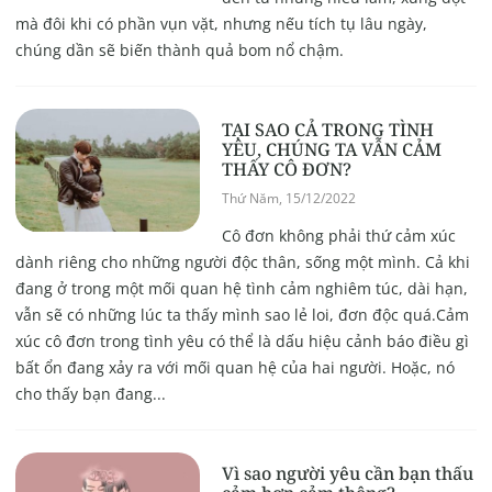
mà đôi khi có phần vụn vặt, nhưng nếu tích tụ lâu ngày,
chúng dần sẽ biến thành quả bom nổ chậm.
TẠI SAO CẢ TRONG TÌNH
YÊU, CHÚNG TA VẪN CẢM
THẤY CÔ ĐƠN?
Thứ Năm, 15/12/2022
Cô đơn không phải thứ cảm xúc
dành riêng cho những người độc thân, sống một mình. Cả khi
đang ở trong một mối quan hệ tình cảm nghiêm túc, dài hạn,
vẫn sẽ có những lúc ta thấy mình sao lẻ loi, đơn độc quá.Cảm
xúc cô đơn trong tình yêu có thể là dấu hiệu cảnh báo điều gì
bất ổn đang xảy ra với mối quan hệ của hai người. Hoặc, nó
cho thấy bạn đang...
Vì sao người yêu cần bạn thấu