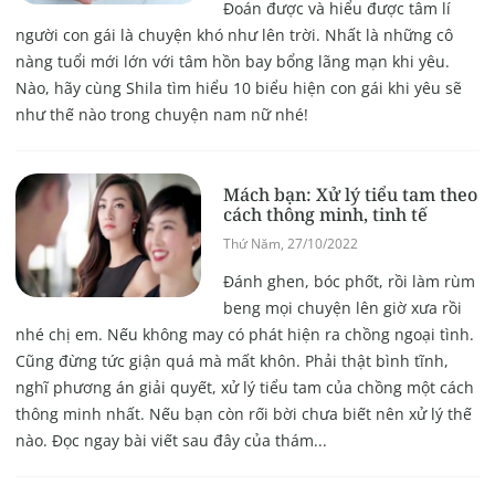
Đoán được và hiểu được tâm lí
người con gái là chuyện khó như lên trời. Nhất là những cô
nàng tuổi mới lớn với tâm hồn bay bổng lãng mạn khi yêu.
Nào, hãy cùng Shila tìm hiểu 10 biểu hiện con gái khi yêu sẽ
như thế nào trong chuyện nam nữ nhé!
Mách bạn: Xử lý tiểu tam theo
cách thông minh, tinh tế
Thứ Năm, 27/10/2022
Đánh ghen, bóc phốt, rồi làm rùm
beng mọi chuyện lên giờ xưa rồi
nhé chị em. Nếu không may có phát hiện ra chồng ngoại tình.
Cũng đừng tức giận quá mà mất khôn. Phải thật bình tĩnh,
nghĩ phương án giải quyết, xử lý tiểu tam của chồng một cách
thông minh nhất. Nếu bạn còn rối bời chưa biết nên xử lý thế
nào. Đọc ngay bài viết sau đây của thám...