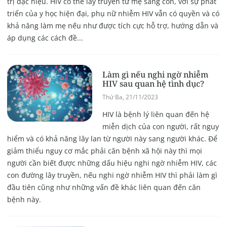
trị đặc hiệu. HIV có thể lây truyền từ mẹ sang con, với sự phát
triển của y học hiện đại, phụ nữ nhiễm HIV vẫn có quyền và có
khả năng làm mẹ nếu như được tích cực hỗ trợ, hướng dẫn và
áp dụng các cách đề...
Làm gì nếu nghi ngờ nhiễm
HIV sau quan hệ tình dục?
Thứ Ba, 21/11/2023
HIV là bệnh lý liên quan đến hệ
miễn dịch của con người, rất nguy
hiểm và có khả năng lây lan từ người này sang người khác. Để
giảm thiểu nguy cơ mắc phải căn bệnh xã hội này thì mọi
người cần biết được những dấu hiệu nghi ngờ nhiễm HIV, các
con đường lây truyền, nếu nghi ngờ nhiễm HIV thì phải làm gì
đầu tiên cũng như những vấn đề khác liên quan đến căn
bệnh này.