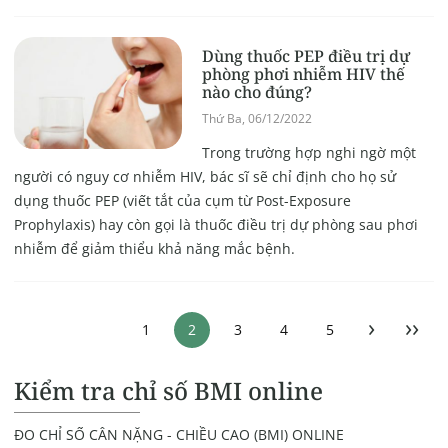
Dùng thuốc PEP điều trị dự
phòng phơi nhiễm HIV thế
nào cho đúng?
Thứ Ba, 06/12/2022
Trong trường hợp nghi ngờ một
người có nguy cơ nhiễm HIV, bác sĩ sẽ chỉ định cho họ sử
dụng thuốc PEP (viết tắt của cụm từ Post-Exposure
Prophylaxis) hay còn gọi là thuốc điều trị dự phòng sau phơi
nhiễm để giảm thiểu khả năng mắc bệnh.
›
››
1
2
3
4
5
Kiểm tra chỉ số BMI online
ĐO CHỈ SỐ CÂN NẶNG - CHIỀU CAO (BMI) ONLINE