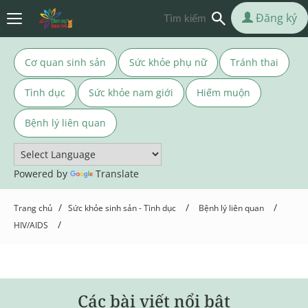
Đăng ký
Cơ quan sinh sản
Sức khỏe phụ nữ
Tránh thai
Tình dục
Sức khỏe nam giới
Hiếm muộn
Bệnh lý liên quan
Powered by
Translate
/
/
/
Trang chủ
Sức khỏe sinh sản - Tình dục
Bệnh lý liên quan
/
HIV/AIDS
Các bài viết nổi bật