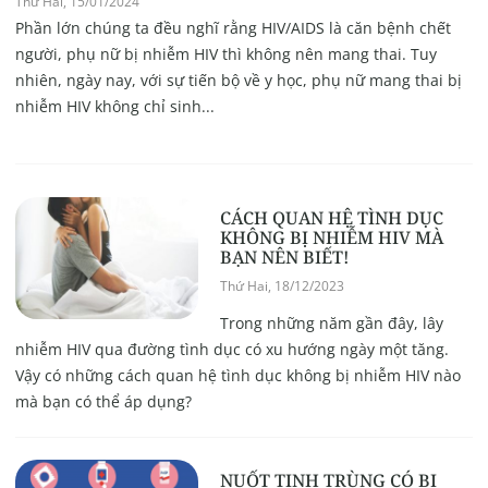
Thứ Hai, 15/01/2024
Phần lớn chúng ta đều nghĩ rằng HIV/AIDS là căn bệnh chết
người, phụ nữ bị nhiễm HIV thì không nên mang thai. Tuy
nhiên, ngày nay, với sự tiến bộ về y học, phụ nữ mang thai bị
nhiễm HIV không chỉ sinh...
CÁCH QUAN HỆ TÌNH DỤC
KHÔNG BỊ NHIỄM HIV MÀ
BẠN NÊN BIẾT!
Thứ Hai, 18/12/2023
Trong những năm gần đây, lây
nhiễm HIV qua đường tình dục có xu hướng ngày một tăng.
Vậy có những cách quan hệ tình dục không bị nhiễm HIV nào
mà bạn có thể áp dụng?
NUỐT TINH TRÙNG CÓ BỊ