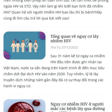
hiện những biện pháp an toàn tình dục rất cần thiết để phòng
ngừa HIV và STD. Vậy nên làm gì khi biết bạn tình đã nhiễm
HIV? Quan hệ với người nhiễm HIV bao lâu thì bị bệnh?Hãy
cùng đi tìm câu trả lời qua bài viết sau!
Tổng quan về nguy cơ lây
nhiễm HIV
Thứ Tư, 07/12/2022
Sau 31 năm kể từ ngày ca nhiễm
HIV đầu tiên được ghi nhận tại
Việt Nam, nước ta vẫn đang trên hành trình đi đến mục tiêu
chấm dứt đại dịch HIV vào năm 2030. Tuy nhiên, tỷ lệ lây
truyền dịch những năm gần đây đã có sự thay đổi trong các
hành vi nguy cơ.
Nguy cơ nhiễm HIV ở người
mắc các bệnh lây qua đường