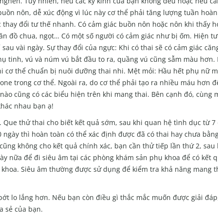
i nghén. Tuy nhiên, nếu các kỳ kinh của bạn không đều hoặc nếu că
buồn nôn, dễ xúc động vì lúc này cơ thể phải tăng lượng tuần hoàn
 thay đổi tư thế nhanh. Có cảm giác buồn nôn hoặc nôn khi thấy h
 ăn đồ chua, ngọt… Có một số người có cảm giác như bị ốm. Hiện t
 sau vài ngày. Sự thay đổi của ngực: Khi có thai sẽ có cảm giác căn
hụ tinh, vú và núm vú bắt đầu to ra, quầng vú cũng sẫm màu hơn.
hi cơ thể chuẩn bị nuôi dưỡng thai nhi. Mệt mỏi: Hầu hết phụ nữ m
one trong cơ thể. Ngoài ra, do cơ thể phải tạo ra nhiều máu hơn 
o cũng có các biểu hiện trên khi mang thai. Bên cạnh đó, cùng m
khác nhau bạn ạ!
. Que thử thai cho biết kết quả sớm, sau khi quan hệ tình dục từ 7
10 ngày thì hoàn toàn có thể xác định được đã có thai hay chưa bằn
cũng không cho kết quả chính xác, bạn cần thử tiếp lần thứ 2, sau 
gày nữa để đi siêu âm tại các phòng khám sản phụ khoa để có kết
hoa. Siêu âm thường được sử dụng để kiểm tra khả năng mang th
 bớt lo lắng hơn. Nếu bạn còn điều gì thắc mắc muốn được giải đáp
ia sẻ của bạn.