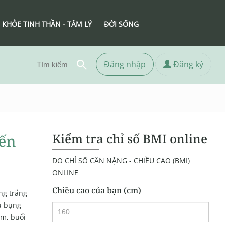
 KHỎE TINH THẦN - TÂM LÝ
ĐỜI SỐNG
Đăng nhập
Đăng ký
Kiểm tra chỉ số BMI online
đến
ĐO CHỈ SỐ CÂN NẶNG - CHIỀU CAO (BMI)
ONLINE
Chiều cao của bạn (cm)
ng trắng
au bụng
ềm, buổi