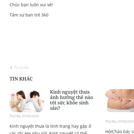
Chúc bạn luôn vui vẻ!
Tâm sự bạn trẻ 360
Tin trước
TIN KHÁC
Kinh nguyệt thưa
ảnh hưởng thế nào
tới sức khỏe sinh
sản?
Thứ Ba, 07/05/2024
Thứ Ba, 07/05/202
Kinh nguyệt thưa là tình trạng hay gặp ở
HỏiChào bác s
các chị em phụ nữ. Kinh nguyệt có thể