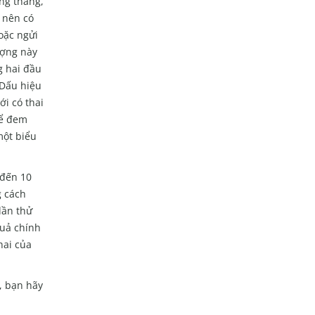
ng thẳng,
 nên có
oặc ngửi
ượng này
g hai đầu
 Dấu hiệu
ới có thai
để đem
ột biểu
 đến 10
g cách
lần thử
 quả chính
ai của
, bạn hãy