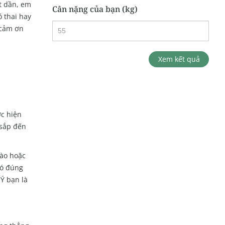
t dần, em
Cân nặng của bạn (kg)
ó thai hay
 cảm ơn
Xem kết quả
ợc hiện
 sắp đến
ào hoặc
ó đúng
 bạn là