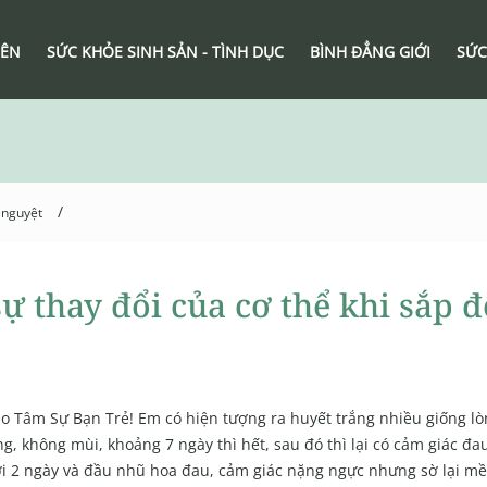
IÊN
SỨC KHỎE SINH SẢN - TÌNH DỤC
BÌNH ĐẲNG GIỚI
SỨC
/
 nguyệt
sự thay đổi của cơ thể khi sắp 
o Tâm Sự Bạn Trẻ! Em có hiện tượng ra huyết trắng nhiều giống lò
ng, không mùi, khoảng 7 ngày thì hết, sau đó thì lại có cảm giác đ
i 2 ngày và đầu nhũ hoa đau, cảm giác nặng ngực nhưng sờ lại m