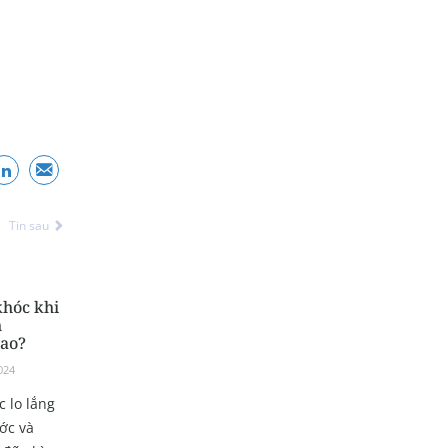
Tin sau
khóc khi
h
sao?
024
 lo lắng
ước và