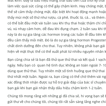
Mất kinh: Đây là dấu hiệu mang thai đầu tiên của thời kỳ tha
làm việc quá sức cũng có thể gây chậm kinh. Hay chóng mặt,
thể sẽ cảm thấy chóng mặt, đặc biệt khi hoạt động mạnh hoặc
thấy mùi một số thứ như rượu, cà phê, thuốc lá, cá… và thèm
có thể bắt đầu một vài tuần sau khi thụ thai hoặc thậm chí chỉ
vú, vú nhạy cảm hơn, dễ đau khi đụng chạm. 2 tuần sau khi t
này là do sự gia tăng các hormon trong các tuần lễ đầu tiên k
đều cảm thấy mỏi mệt. Đó là do sự gia tăng hormon Progester
chất dinh dưỡng đến cho thai. Tuy nhiên, không phải bạn gái nà
hiện về mặt thực thể có thể xuất phát từ nhiều nguyên nhân 
Bạn cũng chia sẻ là bạn đã thử que thử thai và kết quả 1 vạch
ngày. Nếu bạn có quan hệ tình dục không an toàn ngoài 7- 
dùng que thử thai. Tuy nhiên một số tình huống que thử thai 
thứ nhất một tuần. Ngoài ra, bạn cũng có thể chờ thêm vài n
xác đồng thời nhận được sự hỗ trợ giải đáp của bác sĩ chuyên k
bạn gái khi bạn gái nhận thấy dấu hiệu chậm kinh 1-2 tuần.
Chúng tôi mong rằng với những gì đã chia sẻ, hi vọng bạn sẽ
gửi thư về cho chúng tôi, chúng tôi rất sẵn sàng lắng nghe ch