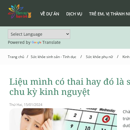
VỀ DỰ ÁN
DỊCH VỤ
TRẺ EM, VỊ THÀNH N
Powered by
Translate
/
/
/
Trang chủ
Sức khỏe sinh sản - Tình dục
Sức khỏe phụ nữ
Kinh
Liệu mình có thai hay đó là 
chu kỳ kinh nguyệt
Thứ Hai, 15/01/2024
Chà
trứ
dướ