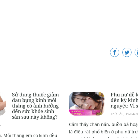
Sử dụng thuốc giảm
Phụ nữ dễ 
đau bụng kinh mỗi
đến kỳ kin
tháng có ảnh hưởng
nguyệt: Vì 
đến sức khỏe sinh
Thứ Sáu, 19/04/2
sản sau này không?
Cảm thấy chán nản, buồn bã hoặc
4
là điều rất phổ biến ở phụ nữ tr
ĩ. Mỗi tháng em có kinh đều