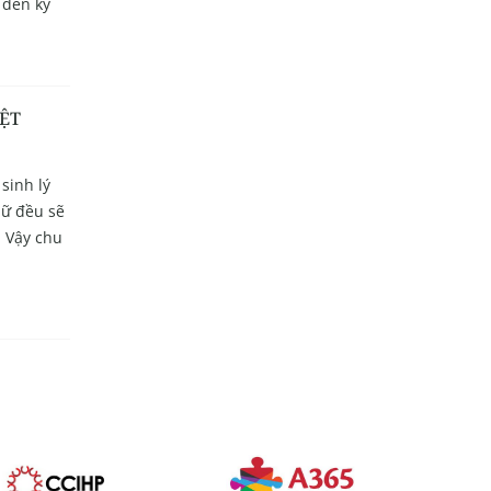
 đến kỳ
YỆT
sinh lý
ữ đều sẽ
. Vậy chu