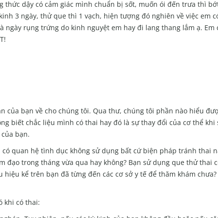
g thức dậy có cảm giác mình chuẩn bị sốt, muốn ói đến trưa thì bớ
 kinh 3 ngày, thử que thì 1 vạch, hiện tượng đó nghiên về việc em c
là ngày rụng trứng do kinh nguyệt em hay đi lang thang lắm ạ. Em
T!
n của bạn về cho chúng tôi. Qua thư, chúng tôi phần nào hiểu đư
ng biết chắc liệu mình có thai hay đó là sự thay đổi của cơ thể khi
 của bạn.
có quan hệ tình dục không sử dụng bất cứ biện pháp tránh thai n
ới âm đạo trong tháng vừa qua hay không? Bạn sử dụng que thử thai c
dấu hiệu kể trên bạn đã từng đến các cơ sở y tế để thăm khám chưa? Ý
 khi có thai: