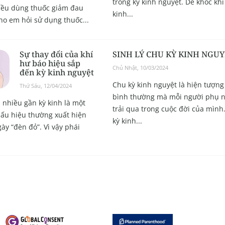
trong kỳ kinh nguyệt. Dễ khóc khi
đều dùng thuốc giảm đau
kinh...
ho em hỏi sử dụng thuốc...
Sự thay đổi của khí
SINH LÝ CHU KỲ KINH NGU
hư báo hiệu sắp
Chủ Nhật, 10/03/2024
đến kỳ kinh nguyệt
Chu kỳ kinh nguyệt là hiện tượng 
Thứ Sáu, 12/04/2024
bình thường mà mỗi người phụ n
 nhiều gần kỳ kinh là một
trải qua trong cuộc đời của mình
ấu hiệu thường xuất hiện
kỳ kinh...
ày “đèn đỏ”. Vì vậy phái