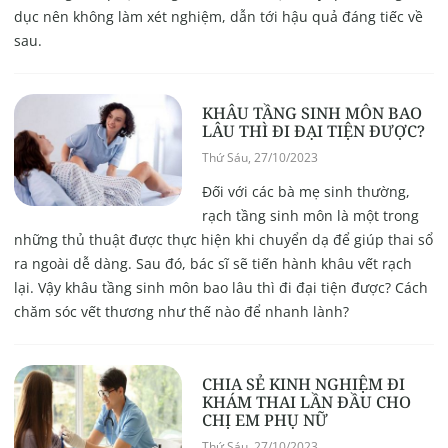
dục nên không làm xét nghiệm, dẫn tới hậu quả đáng tiếc về
sau.
KHÂU TẦNG SINH MÔN BAO
LÂU THÌ ĐI ĐẠI TIỆN ĐƯỢC?
Thứ Sáu, 27/10/2023
Đối với các bà mẹ sinh thường,
rạch tầng sinh môn là một trong
những thủ thuật được thực hiện khi chuyển dạ để giúp thai sổ
ra ngoài dễ dàng. Sau đó, bác sĩ sẽ tiến hành khâu vết rạch
lại. Vậy khâu tầng sinh môn bao lâu thì đi đại tiện được? Cách
chăm sóc vết thương như thế nào để nhanh lành?
CHIA SẺ KINH NGHIỆM ĐI
KHÁM THAI LẦN ĐẦU CHO
CHỊ EM PHỤ NỮ
Thứ Sáu, 27/10/2023