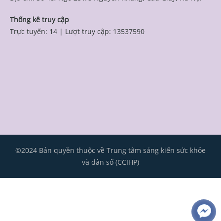
Thống kê truy cập
Trực tuyến: 14
|
Lượt truy cập: 13537590
©2024 Bản quyền thuộc về Trung tâm sáng kiến sức khỏe
và dân số (CCIHP)