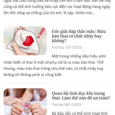
ngực bắt đầu sưng đau và nhạy cảm khi chạm vào. Vấn đề này
cũng có thể ảnh hưởng tiêu cực đến các hoạt động hàng ngày
lẫn đời sống vợ chồng của chị em. Vì vậy, nhiều mẹ...
Góc giải đáp thắc mắc: Máu
báo thai có chất nhầy hay
không?
Thứ Sáu, 10/11/2023
Một trong những dấu hiệu sớm
nhận biết có thai ở một số phụ nữ là ra máu báo thai. Thế
nhưng, máu báo thai trông như thế nào, có chất nhầy hay
không thì không phải ai cũng biết.
Quan hệ tình dục khi mang
thai: Làm thế nào để an toàn?
Thứ Hai, 06/11/2023
Bà bầu vẫn có thể sinh hoạt tình