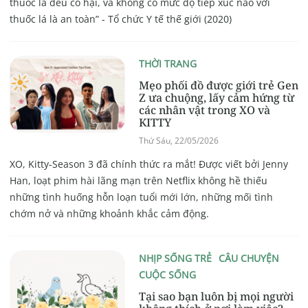
thuốc lá đều có hại, và không có mức độ tiếp xúc nào với
thuốc lá là an toàn” - Tổ chức Y tế thế giới (2020)
THỜI TRANG
Mẹo phối đồ được giới trẻ Gen
Z ưa chuộng, lấy cảm hứng từ
các nhân vật trong XO và
KITTY
Thứ Sáu, 22/05/2026
XO, Kitty-Season 3 đã chính thức ra mắt! Được viết bởi Jenny
Han, loạt phim hài lãng mạn trên Netflix không hề thiếu
những tình huống hỗn loạn tuổi mới lớn, những mối tình
chớm nở và những khoảnh khắc cảm động.
NHỊP SỐNG TRẺ
CÂU CHUYỆN
CUỘC SỐNG
Tại sao bạn luôn bị mọi người