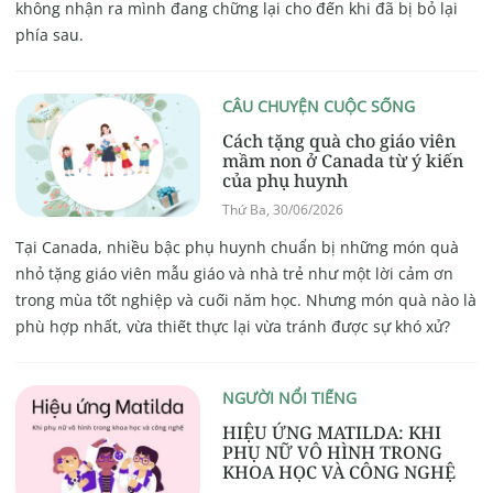
không nhận ra mình đang chững lại cho đến khi đã bị bỏ lại
phía sau.
CÂU CHUYỆN CUỘC SỐNG
Cách tặng quà cho giáo viên
mầm non ở Canada từ ý kiến
của phụ huynh
Thứ Ba, 30/06/2026
Tại Canada, nhiều bậc phụ huynh chuẩn bị những món quà
nhỏ tặng giáo viên mẫu giáo và nhà trẻ như một lời cảm ơn
trong mùa tốt nghiệp và cuối năm học. Nhưng món quà nào là
phù hợp nhất, vừa thiết thực lại vừa tránh được sự khó xử?
NGƯỜI NỔI TIẾNG
HIỆU ỨNG MATILDA: KHI
PHỤ NỮ VÔ HÌNH TRONG
KHOA HỌC VÀ CÔNG NGHỆ