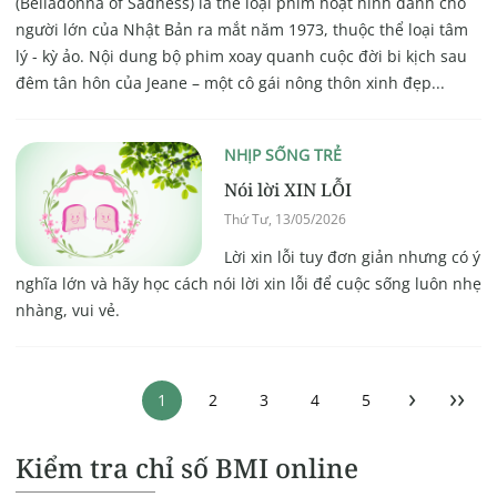
(Belladonna of Sadness) là thể loại phim hoạt hình dành cho
người lớn của Nhật Bản ra mắt năm 1973, thuộc thể loại tâm
lý - kỳ ảo. Nội dung bộ phim xoay quanh cuộc đời bi kịch sau
đêm tân hôn của Jeane – một cô gái nông thôn xinh đẹp...
NHỊP SỐNG TRẺ
Nói lời XIN LỖI
Thứ Tư, 13/05/2026
Lời xin lỗi tuy đơn giản nhưng có ý
nghĩa lớn và hãy học cách nói lời xin lỗi để cuộc sống luôn nhẹ
nhàng, vui vẻ.
›
››
1
2
3
4
5
Kiểm tra chỉ số BMI online