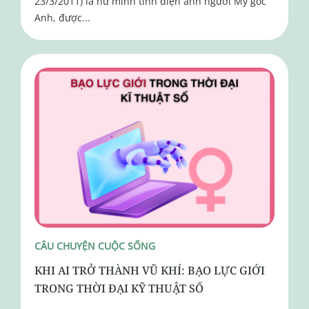
23/3/2011) là nữ minh tinh điện ảnh người Mỹ gốc
Anh, được...
CÂU CHUYỆN CUỘC SỐNG
KHI AI TRỞ THÀNH VŨ KHÍ: BẠO LỰC GIỚI
TRONG THỜI ĐẠI KỸ THUẬT SỐ