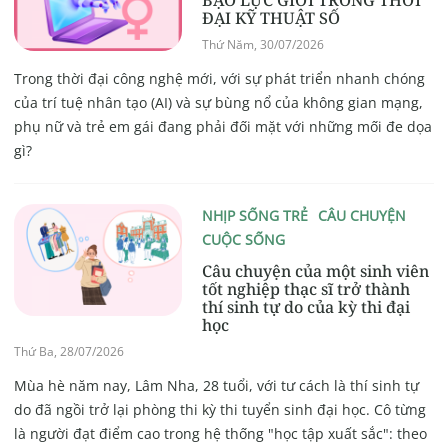
BẠO LỰC GIỚI TRONG THỜI
ĐẠI KỸ THUẬT SỐ
Thứ Năm, 30/07/2026
Trong thời đại công nghệ mới, với sự phát triển nhanh chóng
của trí tuệ nhân tạo (AI) và sự bùng nổ của không gian mạng,
phụ nữ và trẻ em gái đang phải đối mặt với những mối đe dọa
gì?
NHỊP SỐNG TRẺ
CÂU CHUYỆN
CUỘC SỐNG
Câu chuyện của một sinh viên
tốt nghiệp thạc sĩ trở thành
thí sinh tự do của kỳ thi đại
học
Thứ Ba, 28/07/2026
Mùa hè năm nay, Lâm Nha, 28 tuổi, với tư cách là thí sinh tự
do đã ngồi trở lại phòng thi kỳ thi tuyển sinh đại học. Cô từng
là người đạt điểm cao trong hệ thống "học tập xuất sắc": theo