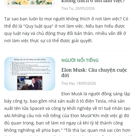
không thích ở nơi làm việc?
Thứ Tư, 20/05/2026
Tại sao bạn luôn bị mọi người không thích ở nơi làm việc? Có
thể đó là "Quy luật quạ" ở nơi làm việc. Nếu bạn hiểu được
quy luật này và chủ động thay đổi bản thân, nhiều vấn đề ở
nơi làm việc thực sự có thể được giải quyết.
NGƯỜI NỔI TIẾNG
Elon Musk: Câu chuyện cuộc
đời
Thứ Hai, 18/05/2026
Elon Musk là người đồng sáng lập
bảy công ty, bao gồm nhà sản xuất ô tô điện Tesla, nhà sản
xuất tên lửa SpaceX và công ty khởi nghiệp về trí tuệ nhân tạo
xAI.Những câu nói nổi tiếng của Elon Musk“Khi một việc gì đó
đủ quan trọng, bạn sẽ làm nó ngay cả khi tỷ lệ thành công
không nghiêng về phía bạn.” “Tôi thà lạc quan mà sai còn hơn