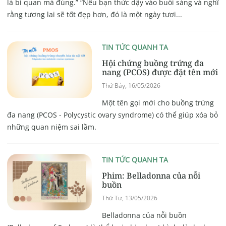
là bi quan mà đúng.” “Nếu bạn thức dậy vào buổi sáng và nghĩ
rằng tương lai sẽ tốt đẹp hơn, đó là một ngày tươi...
TIN TỨC QUANH TA
Hội chứng buồng trứng đa
nang (PCOS) được đặt tên mới
Thứ Bảy, 16/05/2026
Một tên gọi mới cho buồng trứng
đa nang (PCOS - Polycystic ovary syndrome) có thể giúp xóa bỏ
những quan niệm sai lầm.
TIN TỨC QUANH TA
Phim: Belladonna của nỗi
buồn
Thứ Tư, 13/05/2026
Belladonna của nỗi buồn